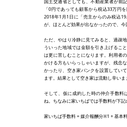
国土交通省としても、不動産業者が前記
「0円であっても顧客から税込33万円
2018年1月1日に「売主からのみ税込
が、ほとんど効果が出なかったので、今
ただ、やはり冷静に見てみると、過疎
ういった地域では金額を引き上げるこ
は更に苦しむことになります。利用者
かける方もいらっしゃいますが、残念
かったり、空き家バンクを設置してい
ます。結果として空き家は流動し辛いま
そして、仮に成約した時の仲介手数料
ね。ちなみに家いちばでは手数料が下記
家いちば手数料 = 媒介報酬分※1 + 基本