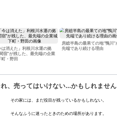
房総半島の最果ての地“鴨川”
今は消えた」利根川水運の拠
先端であり続ける理由
“関宿”が残した、最先端の企業
下町・野田
それ、売ってはいけない
...かもしれませ
その家には、
まだ役目が残っているかもしれない。
そんなふうに迷ったときのための
場所があります。