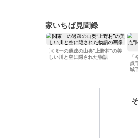
家いちば見聞録
Previous
関東一の過疎の山奥“上野村”の美
地、山北町は高速道
しい川と空に隠された物語
「
だけ”の場所なのか
点
城