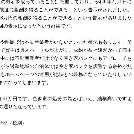
の対応を取っていることは把握しており、令和6年7月1日に
を限度に報酬を得ることができる」という告示がされました。
19.8万円の報酬を得ることができる」という告示がありました
回の告示になったという経緯です。
地や離島では不動産業者がいないといった状況もあります。そ
とで買主は購入ハードルが上がり、成約が益々遠ざかって売主
の中には不動産業者だけでなく空き家バンクにもアプローチを
ながら過疎地域の自治体では空き家バンクを設置する余裕が無
てもホームページの運用が他課との兼務になっていたりしてい
まになってしまいます。
は33万円です。空き家の処分の為とはいえ、結構高いですよ
の通りとなっています。
料※2（税別）