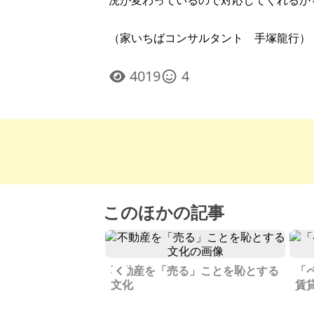
況が変わっているので対応してくれるか
（家いちばコンサルタント 手塚龍行）
4019
4
このほかの記事
Previous
栄えた老舗商店街で
不動産を「売る」ことを恥とする
「
文化
賃