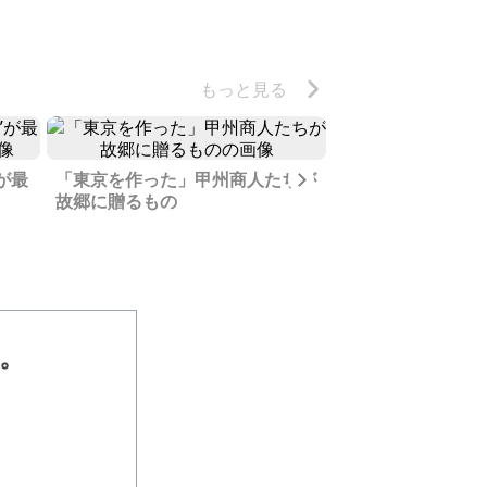
もっと見る
Next
が最
「東京を作った」甲州商人たちが
世界的な観光都市“
故郷に贈るもの
中で特別な場所な
ん。