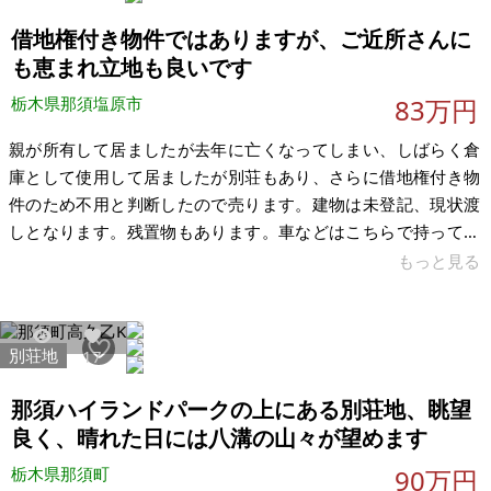
く聞こえ、別荘感が感じられる場所です。 私自身が「ここに
借地権付き物件ではありますが、ご近所さんに
ロッジを建てられたらいいのに」と思うよ
も恵まれ立地も良いです
栃木県那須塩原市
83万円
親が所有して居ましたが去年に亡くなってしまい、しばらく倉
庫として使用して居ましたが別荘もあり、さらに借地権付き物
件のため不用と判断したので売ります。建物は未登記、現状渡
しとなります。残置物もあります。車などはこちらで持って行
きます。修繕や片付け前提にはなりますが、DIY用、倉庫、趣味
もっと見る
スペース、資材置場などとして使いたい方向けかと思います。
借地契約の確認、名義変更、登記関係などの各種手続きについ
ては、引受者様側でご対応をお願いいたします。当方では専門
別荘地
4150
17
的な代理対応はできません。地主様の連絡先は調べてあります
ので、現地確認の際にお伝えします。かなり古い物件のため、
那須ハイランドパークの上にある別荘地、眺望
現地確認のうえご判断ください。早
良く、晴れた日には八溝の山々が望めます
栃木県那須町
90万円