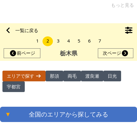
設の公衆トイレもあり、水の調達も可能です。 物件は那須高原
もっと見る
400区画の一つ、180坪の現況山林です。隣には沢があり、雨季
にはチョロチョロと水が湧き出してきます。カエルの鳴き声も
時々聞こえてきます。見渡せば他の分譲地では見られない心が
一覧に戻る
和む別天地、理想郷です。この分譲地は6ｍ舗装道路の南側に位
1
2
3
4
5
6
7
置し、下に向けてやや傾斜した物件になりますが180坪の内、
半分くらいは平坦地にな
栃木県
前ページ
次ページ
那須
両毛
渡良瀬
日光
エリアで探す
宇都宮
▼
全国のエリアから探してみる