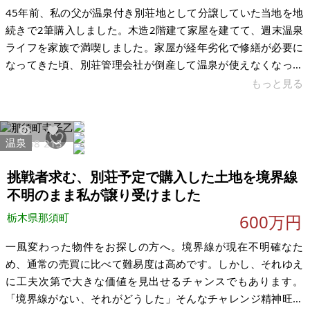
45年前、私の父が温泉付き別荘地として分譲していた当地を地
続きで2筆購入しました。木造2階建て家屋を建てて、週末温泉
ライフを家族で満喫しました。家屋が経年劣化で修繕が必要に
なってきた頃、別荘管理会社が倒産して温泉が使えなくなった
ため足が遠のき、廃屋化の後に更地にし、現在に至ります。 別
もっと見る
荘の家屋があった頃、部屋の場所によっては日光江戸村の館内
放送や迷路を走る人の足音が家まで聞こえてきたくらい、日光
江戸村至近距離の環境です。観光の拠点とするにも便利な場所
温泉
35968
213
ですので、セカンドハウスの建設地としていかがでしょう。 現
在、更地です。定期的に除草はお願いしてありますのできれい
挑戦者求む、別荘予定で購入した土地を境界線
な状態です。日光江戸村至近距
不明のまま私が譲り受けました
栃木県那須町
600万円
一風変わった物件をお探しの方へ。境界線が現在不明確なた
め、通常の売買に比べて難易度は高めです。しかし、それゆえ
に工夫次第で大きな価値を見出せるチャンスでもあります。
「境界線がない、それがどうした」そんなチャレンジ精神旺盛