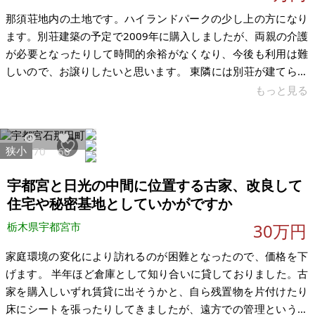
那須荘地内の土地です。ハイランドパークの少し上の方になり
ます。別荘建築の予定で2009年に購入しましたが、両親の介護
が必要となったりして時間的余裕がなくなり、今後も利用は難
しいので、お譲りしたいと思います。 東隣には別荘が建てられ
ており、近隣にも別荘が点在しています。測量済ですのでその
もっと見る
データをお渡しできます。ここ数年は下草刈りなどしておりま
せん。現状でのお渡しとなります。管理費として毎年51,000円
ほどを別荘管理会社へ払う必要あります。契約すれば、温泉の
狭小
20470
60
引き込みも可能です。固定資産税は8,500円ほどです。 眺望抜
群です。眼下に那須高原が広がり晴れた日には八溝の山々が望
宇都宮と日光の中間に位置する古家、改良して
めます。那須連山と
住宅や秘密基地としていかがですか
栃木県宇都宮市
30万円
家庭環境の変化により訪れるのが困難となったので、価格を下
げます。 半年ほど倉庫として知り合いに貸しておりました。古
家を購入しいずれ賃貸に出そうかと、自ら残置物を片付けたり
床にシートを張ったりしてきましたが、遠方での管理というこ