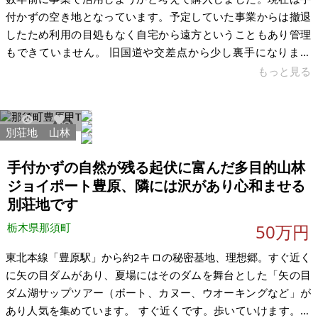
付かずの空き地となっています。予定していた事業からは撤退
したため利用の目処もなく自宅から遠方ということもあり管理
もできていません。 旧国道や交差点から少し裏手になります
が、商業利用には適しています。ライフラインは近隣から引き
もっと見る
込み可能です。公道に接面している土地です。時期はなるべく
早く希望します。 【物件概要】※土地のみ 場所：栃木県小山市
大川島 土地：約100㎡ 建物：なし 構造： 現況：空き地 希望価
別荘地
山林
7542
42
格：70万円 ※現状有姿、および公簿売買でのお取引きとなりま
す。
手付かずの自然が残る起伏に富んだ多目的山林
ジョイポート豊原、隣には沢があり心和ませる
別荘地です
栃木県那須町
50万円
東北本線「豊原駅」から約2キロの秘密基地、理想郷。すぐ近く
に矢の目ダムがあり、夏場にはそのダムを舞台とした「矢の目
ダム湖サップツアー（ボート、カヌー、ウオーキングなど」が
あり人気を集めています。 すぐ近くです。歩いていけます。新