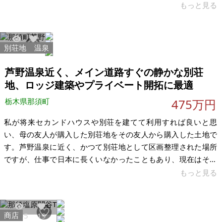
な方に、ぜひ手にしていただきたい一筆です。「御用邸も近く
もっと見る
にあることから自然災害時には役に立つかもしれません」「ち
ょっと面白い土地が欲しいです」「人と違う不動産で勝負した
いです」そんなあなたの一歩を、ここで試してみませんか。 こ
別荘地
温泉
2369
6
の土地は30年前、祖父と父が別荘を建てるために購入したもの
です。予算の都合により建築を断念し、その後放置されていま
芦野温泉近く、メイン道路すぐの静かな別荘
した。販売当時は区画整理されていました
地、ロッジ建築やプライベート開拓に最適
栃木県那須町
475万円
私が将来セカンドハウスや別荘を建てて利用すれば良いと思
い、母の友人が購入した別荘地をその友人から購入した土地で
す。芦野温泉に近く、かつて別荘地として区画整理された場所
ですが、仕事で日本に長くいなかったこともあり、現在はその
まま放置されて雑草や樹木に覆われています。 先日、実際に現
もっと見る
地を見に行ってきましたが、孤立した山林ではなく、周囲には
すでに数軒のロッジや家が建っており、住民の方もいらっしゃ
います。温泉行きのバスが通るメイン道路からほんの少し入っ
商店
4595
19
ただけで、道の両側が樹木に囲まれており、静かで鳥の声がよ