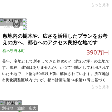
ともあって思うように時間が取れず、無理があるのではと判断
もっと見る
し、売却を考えるようになりました。 購入当時は20年近く空き
家で家具などもありましたが、道路脇建物の一部を寝泊りでき
るくらいに改良しました。30坪強の土地に築55年ほどの木造建
6067
42
物が2つ建っていて、奥のは一部壁がはがれていて物置となって
敷地内の樹木や、広さを活用したプランをお考
います。道路沿いの家は改良すれば店舗や住宅として利用でき
えの方へ、都心へのアクセス良好な地です
そうです。 しかし現状
栃木県野木町
390万円
長年、宅地として所有してきた約850㎡（約257坪）の土地で
す。現在、建物はありませんが、かつて宅地として利用されて
いた土地で、上物は50年以上前に解体されています。所在地は
市街化調整区域内ですが、都市計画法第34条第11号に基づく条
例指定区域に該当しており、第二種低層住居専用地域で建築可
もっと見る
能な建物であれば建築可能です。 JR古河駅までは約2.5km、車
で約7分の距離です。古河駅から上野駅までは電車で約1時間程
度と、都心方面へのアクセスも比較的良好です。また、ヤオコ
別荘地
旅館
広大
13892
49
ー古河松波店までは約800mで、日常の買い物にも便利な立地