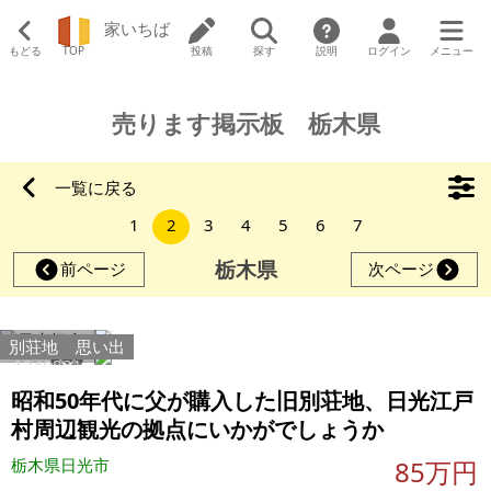
家いちば
もどる
TOP
投稿
探す
説明
ログイン
メニュー
売ります掲示板 栃木県
一覧に戻る
1
2
3
4
5
6
7
栃木県
前ページ
次ページ
別荘地
思い出
12408
31
昭和50年代に父が購入した旧別荘地、日光江戸
村周辺観光の拠点にいかがでしょうか
栃木県日光市
85万円