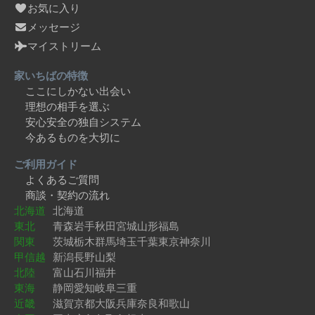
お気に入り
メッセージ
マイストリーム
家いちばの特徴
ここにしかない出会い
理想の相手を選ぶ
安心安全の独自システム
今あるものを大切に
ご利用ガイド
よくあるご質問
商談・契約の流れ
北海道
北海道
東北
青森
岩手
秋田
宮城
山形
福島
関東
茨城
栃木
群馬
埼玉
千葉
東京
神奈川
甲信越
新潟
長野
山梨
北陸
富山
石川
福井
東海
静岡
愛知
岐阜
三重
近畿
滋賀
京都
大阪
兵庫
奈良
和歌山