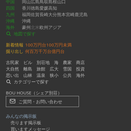
中国
岡山
広島
鳥取
島根
山口
四国
香川
徳島
愛媛
高知
九州
福岡
佐賀
長崎
大分
熊本
宮崎
鹿児島
沖縄
沖縄
海外
豪州
北米
欧州
アジア
地図で探す
新着情報
100万円台
100万円未満
掘り出し
何百万
千万台
億円台
古民家
ビル
別荘地
海
農家
商店
大自然
離島
旅館
広大
雪国
投資
思い出
山林
温泉
狭小
公共
海外
カテゴリーで探す
BOU HOUSE（シェア別荘）
ご質問・お問い合わせ
みんなの掲示板
売ります掲示板
買いますメッセージ