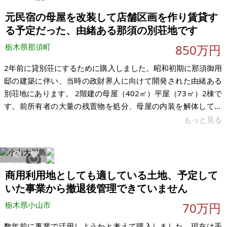
です。周辺には住宅も多く、生活環境は整っていると思いま
元民宿の母屋を改装して店舗区画を作り賃貸す
す。もともと先祖が
る予定だった、由緒ある那須の別荘地です
栃木県那須町
850万円
2年前に貸別荘にするために購入しました。昭和初期に那須御用
邸の建築に伴い、当時の政財界人に向けて開発された由緒ある
別荘地にあります。 2階建の母屋（402㎡）平屋（73㎡）2棟で
す。前所有者の大量の残置物を処分、母屋の内装を解体して改
装のプランを作成していました。母屋は元民宿だったとのこと
もっと見る
です。緑豊かな庭があり母屋の縁側の窓一面に緑が広がる趣の
ある建物です。母屋の延床面積があまりにも大きいため、1階の
一部を改装する想定です。建物目の前に藤城清治美術館がある
2642
3
ので店舗区画も作り、賃貸する予定でした。温泉の引き込みも
商用利用地としても適している土地、予定して
別途費用が発生しますが可能です。下水道完備のエリアです。
いた事業から撤退後管理できていません
大きな建物 広い敷地 立地
栃木県小山市
70万円
数年前に事業で活用しようかと考えて購入しました。現在は手