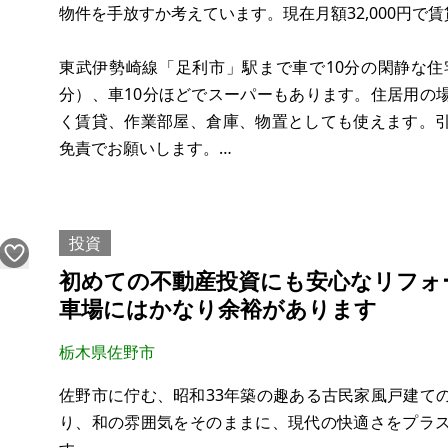
物件を手放すか考えています。現在月額32,000円で
東武伊勢崎線「足利市」駅まで車で10分の閑静な住
分）、車10分ほどでスーパーもあります。住居用の
く賃貸、作業部屋、倉庫、物置としても使えます。
免責でお願いします。
電気、水道は使用可能です。簡易水洗トイレで公共
確認してません。駐車場はありませんが、バイクや自
投資
初めての不動産投資にも安心なリフォ
車場にはかなり余裕があります
栃木県佐野市
佐野市に佇む、昭和33年築の趣ある古民家風戸建て
り、和の雰囲気をそのままに、現代の快適さをプラ