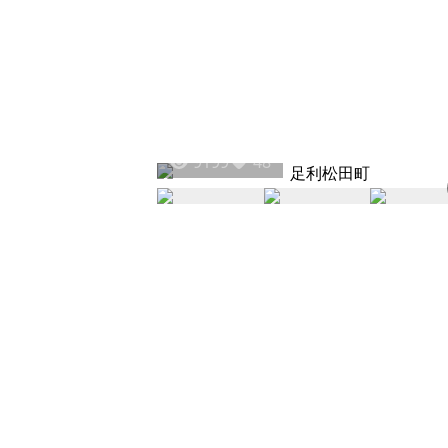
9199
48