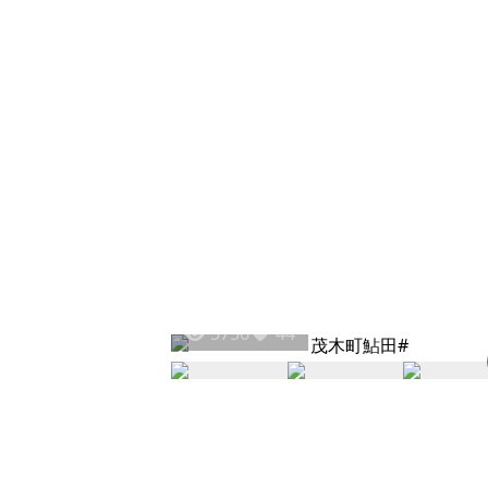
5756
44