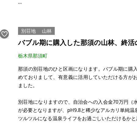
【物件概要】※古屋付土地
場所：栃木県足利市松田町
土地：約430㎡
別荘地
山林
建物：120㎡
バブル期に購入した那須の山林、終活
構造：
現況：空き家
栃木県那須町
希望価格：100万円
那須の別荘地のひと区画になります。バブル期に購
※現状有姿、および公簿売買でのお取引きとなります
めておりまして、有意義に活用していただける方が
ました。
別荘地になりますので、自治会への入会金70万円（水
が必要となりますが、pH9.8と稀少なアルカリ単純
ツルツルになる温泉ライフをお過ごしいただけるかと
トラブルの際にも即対応していただけるのはご安心で