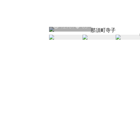
12761
65