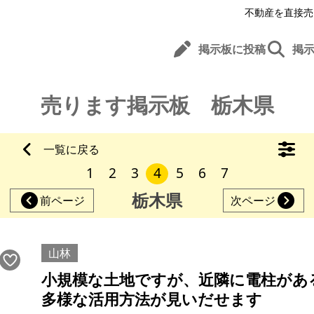
不動産を直接売
掲示板に投稿
掲
売ります掲示板 栃木県
一覧に戻る
1
2
3
4
5
6
7
栃木県
前ページ
次ページ
山林
小規模な土地ですが、近隣に電柱があ
多様な活用方法が見いだせます