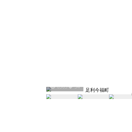
6303
34