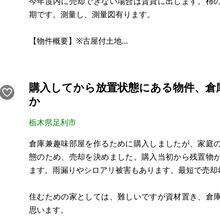
今年度内に売却できない場合は賃貸に出します。柿
期です。測量し、測量図有ります。
【物件概要】※古屋付土地
場所：栃木県那須塩原市鍋掛
土地：1,677㎡
建物：①118.41㎡（昭和62年 11月新築）
購入してから放置状態にある物件、倉
②162.29㎡（昭和56年 1月新築）
か
構造：木造
現況：リフォーム済
栃木県足利市
希望価格：2,580万円
倉庫兼趣味部屋を作るために購入しましたが、家庭
態のため、売却を決めました。購入当初から残置物
普通賃貸：10万円（要相談ペット可）/月
ます。雨漏りやシロアリ被害もあります。最短で売却
民泊利用の場合：15万円/月
住むための家としては、難しいですが資材置き、倉
※現状有
思います。