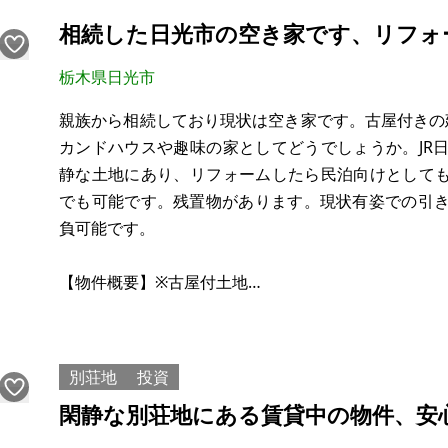
那須高原は真夏でも25℃を超える日が少なく、過ご
相続した日光市の空き家です、リフォ
ニスコー
栃木県日光市
親族から相続しており現状は空き家です。古屋付きの
カンドハウスや趣味の家としてどうでしょうか。JR
静な土地にあり、リフォームしたら民泊向けとして
でも可能です。残置物があります。現状有姿での引き
負可能です。
【物件概要】※古屋付土地
場所：栃木県日光市沢又
土地：326㎡
建物：不明
別荘地
投資
構造：木造
閑静な別荘地にある賃貸中の物件、安
現況：空家
希望価格：50万円（これ以上値下げできません。）