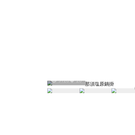
9120
26