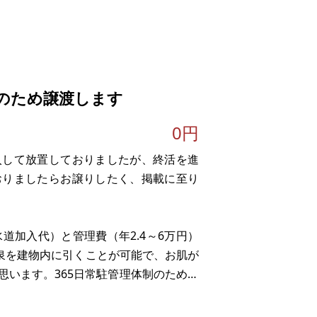
のため譲渡します
0円
入して放置しておりましたが、終活を進
。
おりましたらお譲りしたく、掲載に至り
道加入代）と管理費（年2.4～6万円）
温泉を建物内に引くことが可能で、お肌が
思います。365日常駐管理体制のため、
はないでしょうか。