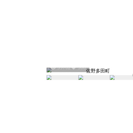
39702
308