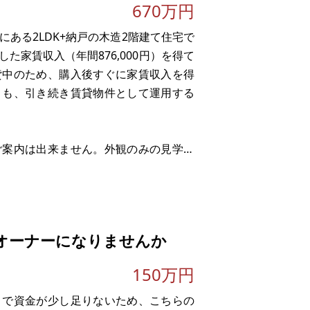
670万円
。
ある2LDK+納戸の木造2階建て住宅で
家賃収入（年間876,000円）を得て
貸中のため、購入後すぐに家賃収入を得
とも、引き続き賃貸物件として運用する
ご案内は出来ません。外観のみの見学と
、外観を見学の上、納得して頂ける方に
ぎも可能と思われます。ご
オーナーになりませんか
150万円
こで資金が少し足りないため、こちらの