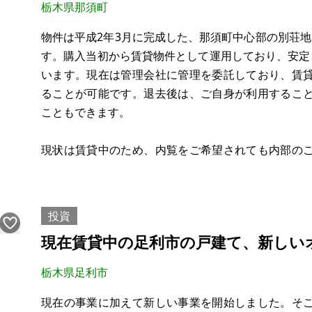
栃木県那須町
※現状有姿、および公簿売買でのお取引きとなります
物件は平成2年3月に完成した、那須町中心部の別荘地に
す。購入当初から賃貸物件として運用しており、安定した
※問い合わせ多数あるいは取引条件等によ
います。現在は管理会社に管理を委託しており、賃
ることが可能です。退去後は、ご自身が利用するこ
こともできます。
現状は賃貸中のため、内覧をご希望されても内部の
なります。築年数相当の経年劣化が見られますので
購入して頂きたいです。管理会社への管理委託の引継
投資
現在賃貸中の足利市の戸建て、新しい
栃木県足利市
現在の事業に加えて新しい事業を開始しました。そ