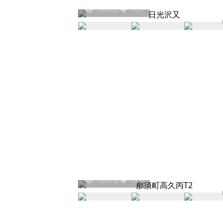
18632
137
10078
120