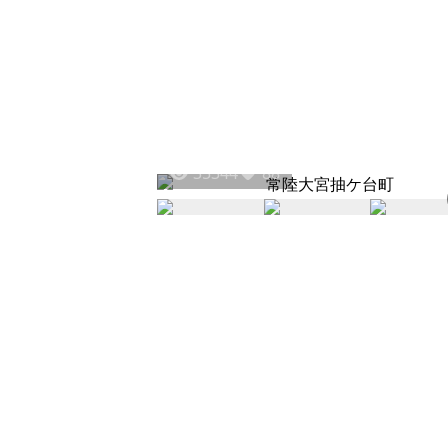
35344
88