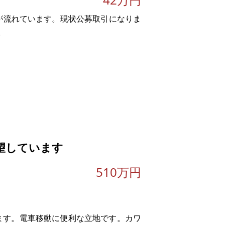
が流れています。現状公募取引になりま
。
望しています
。
510万円
実際の取引価格とが異なる価格にて商談
います。電車移動に便利な立地です。カワ