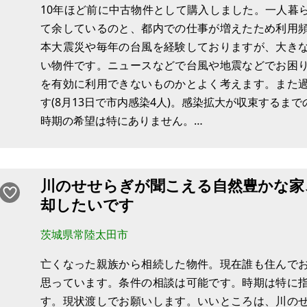
10年ほど前に中古物件として購入しました。一人暮
ていただけるかもしれません。
て余しているのと、都内での仕事が増えたため利用
本大震災や毎年の台風を経験しておりますが、大き
その他の写真
い物件です。ニュースなどで台風や地震などでお困
を有効に利用できないものかとよく考えます。また
す(8月13日で市内感染4人)。感染拡大が収束するま
時期の希望は特にありません。
築40年以上で古いですが、ボイラーがあり、給湯に
川のせせらぎが聞こえる自然豊かな家
却したいです
茨城県常陸太田市
亡くなった親族から相続した物件。現在誰も住んで
思っています。条件の相談は可能です。時期は特に
す。現状渡しでお願いします。いいところは、川の