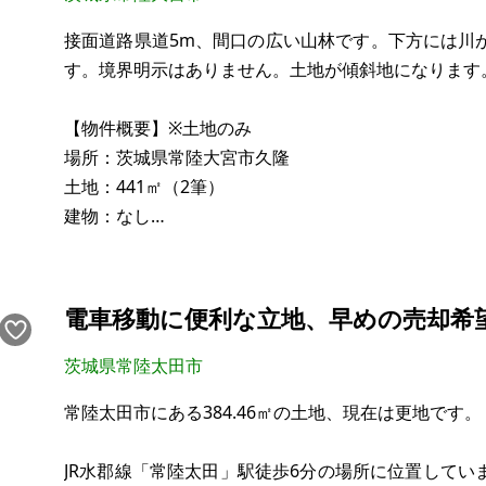
接面道路県道5m、間口の広い山林です。下方には川
す。境界明示はありません。土地が傾斜地になります
【物件概要】※土地のみ
場所：茨城県常陸大宮市久隆
土地：441㎡（2筆）
建物：なし
構造：
現況：更地（地目原野）
希望価格：42万円
電車移動に便利な立地、早めの売却希
※現状有姿、および公簿売買でのお取引きとなります
茨城県常陸太田市
常陸太田市にある384.46㎡の土地、現在は更地です。
※問い合わせ多数あるいは取引条件等により、上記と
合意される場合もあります。
JR水郡線「常陸太田」駅徒歩6分の場所に位置して