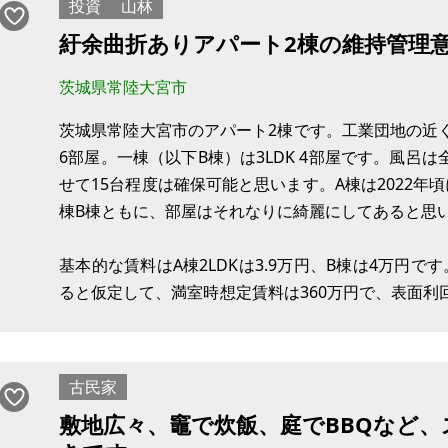
投資
山林
紆余曲折ありアパート2棟の維持管理
茨城県常陸大宮市
茨城県常陸大宮市のアパート2棟です。工業団地の近く
6部屋。一棟（以下B棟）は3LDK 4部屋です。風呂
せて15台程度は確保可能と思います。A棟は2022年
棟B棟ともに、部屋はそれなりに綺麗にしてあると思
基本的な賃料はA棟2LDKは3.9万円、B棟は4万円
ると仮定して、満室時想定賃料は360万円で、表面利回
です（A棟1室3.9万円、B棟2室1万円+2万円）。B棟
古民家
敷地広々、竈で炊飯、庭でBBQなど