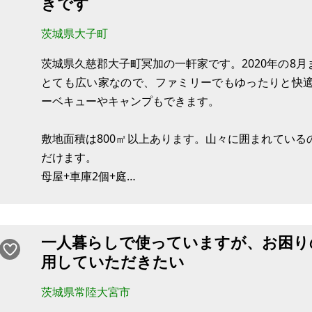
きです
茨城県大子町
茨城県久慈郡大子町冥加の一軒家です。2020年の8
とても広い家なので、ファミリーでもゆったりと快
ーベキューやキャンプもできます。
敷地面積は800㎡以上あります。山々に囲まれてい
だけます。
母屋+車庫2個+庭
近くのスーパーまで車で12分(エコス)
近くのホームセンターまで車
一人暮らしで使っていますが、お困り
車で12分(カインズホーム)
用していただきたい
近くのコンビニまで車で12分(セブンイレブン)
茨城県常陸大宮市
以前は、ご近所さんに田んぼと畑を借りていました