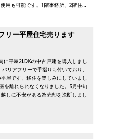
使用も可能です。1階事務所、2階住居
ございましたらリノベお願いします。
フリー平屋住宅売ります
旬に平屋2LDKの中古戸建を購入しまし
が、バリアフリーで手摺りも付いており、
の平屋です。移住を楽しみにしていまし
医を離れられなくなりました。5月中旬
引越しに不安がある為売却を決断しまし
建屋周囲も広くいろんな使い方が出来そうで
余裕で駐車できます。家屋は