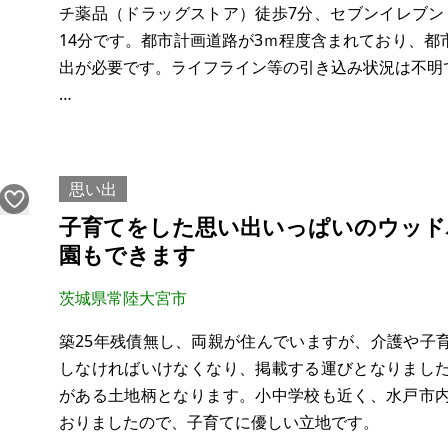
チ薬品（ドラッグストア）徒歩7分、セブンイレブン
※物件を安く購入しても、購入後の維持費（税金、修
14分です。都市計画道路が3ｍ程度含まれており、
ります。ご購入に際しては十分ご留意の上、ご判断く
出が必要です。ライフライン等の引き込み状況は不明
告知事項が有ります。早めの売却希望しています。
【物件概要】※土地のみ
思い出
場所：茨城県常陸太田市山下町
子育てをした思い出いっぱいのウッド
土地：384.46㎡
園もできます
建物：無し
構造：無し
茨城県常陸大宮市
現況：更地
希望価格：510万円
築25年残債無し、両親が住んでいますが、介護や子
しなければいけなくなり、掲載する運びとなりまし
権利：所有権
がある土地柄となります。小中学校も近く、水戸市
地目：宅地
おりましたので、子育てに優しい立地です。
都市計画：市街