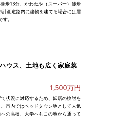
 徒歩13分、かわねや（スーパー）徒歩
繕費など）のほうが多くかかる場合もあ
都市計画道路内に建物を建てる場合には届
ださい。
です。
ハウス、土地も広く家庭菜
1,500万円
育て状況に対応するため、転居の検討を
た。市内ではベッドタウン地として人気
内への高校、大学へもこの地から通って