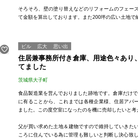
そろそろ、壁の塗り替えなどのリフォームのフェー
て金額を算出しております。また200坪の広い土地
しても活用できます。また、家庭菜園としてすぐに植
東日本大震災でもほとんど影響はありませんでした。
ビル
広大
思い出
住居兼事務所付き倉庫、用途色々あり
てました
茨城県大子町
食品製造業を営んでおりました跡地です。倉庫だけで
に有ることから、これまでは各種企業様、住居アパ
ました。この度空室になったのを機に売却したいと考
父が買い求めた土地＆建物ですので維持していきた
ころに住んでいる為に管理も難しいと判断し決心致し