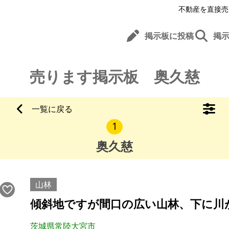
不動産を直接売
掲示板に投稿
掲
売ります掲示板 奥久慈
一覧に戻る
1
奥久慈
山林
傾斜地ですが間口の広い山林、下に川
茨城県常陸大宮市