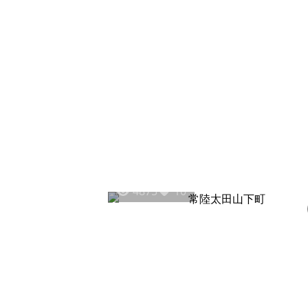
4875
10