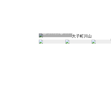
31725
77