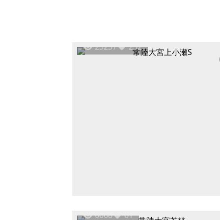
23237
252
6068
61