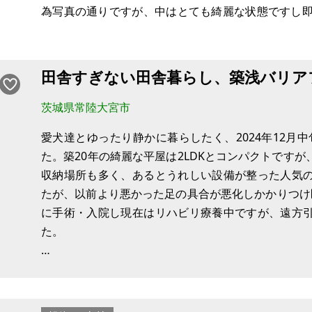
為写真の通りですが、中はとても綺麗な状態ですし即
も即利用可ではございますが、内装等気になる箇所が
食品関連事業の跡地ですので、こ
田舎すぎない田舎暮らし、築浅バリア
茨城県常陸大宮市
愛犬達とゆったり静かに暮らしたく、2024年12月中
た。築20年の綺麗な平屋は2LDKとコンパクトです
収納場所も多く、あるとうれしい設備が整った人気
たが、以前より悪かった足の具合が悪化しかかりつけ
に手術・入院し現在はリハビリ療養中ですが、遠方
た。
敷地は495.25㎡（約150坪）、フェンスで囲われ
す。カーポートもありますが、庭含め車を4～5台は