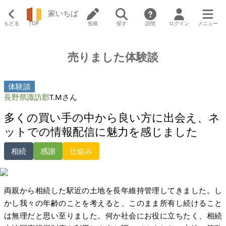
家いちば
もどる
TOP
投稿
探す
説明
ログイン
メニュー
売りました体験談
体験談
長野県諏訪郡
T.Mさん
多くの買い手の中から良い方に出会え、ネ
ットでの情報配信に魅力を感じました
相続
感謝
仕組み
両親から相続した駅近の土地を長年維持管理してきました。し
かし我々の年齢のことを考えると、このまま所有し続けること
は無理だと思い至りました。何か社会にお役に立ちたく、相続