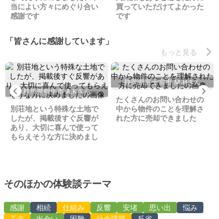
当によい方々にめぐり合い
買っていただけてよかった
感謝です
です
「皆さんに感謝しています」
もっと見る
静岡県富士宮市 M.Hさん
Previous
Ne
群馬県桐生市 A.Kさん
たくさんのお問い合わせの
別荘地という特殊な土地で
中から物件のことを理解さ
したが、掲載後すぐ反響が
れた方に売却できました
あり、大切に喜んで使って
もらえそうな方に決めまし
た
そのほかの体験談テーマ
感謝
相続
仕組み
反響
安堵
思い出
悩み
工夫
出会い
困難
社会課題
反省