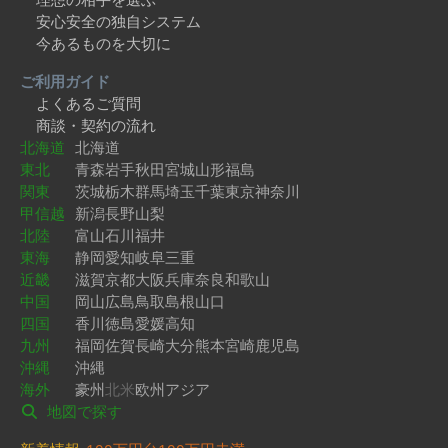
安心安全の独自システム
今あるものを大切に
ご利用ガイド
よくあるご質問
商談・契約の流れ
北海道
北海道
東北
青森
岩手
秋田
宮城
山形
福島
関東
茨城
栃木
群馬
埼玉
千葉
東京
神奈川
甲信越
新潟
長野
山梨
北陸
富山
石川
福井
東海
静岡
愛知
岐阜
三重
近畿
滋賀
京都
大阪
兵庫
奈良
和歌山
中国
岡山
広島
鳥取
島根
山口
四国
香川
徳島
愛媛
高知
九州
福岡
佐賀
長崎
大分
熊本
宮崎
鹿児島
沖縄
沖縄
海外
豪州
北米
欧州
アジア
地図で探す