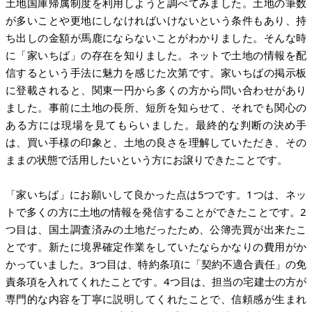
土地国庫帰属制度を利用しようと調べてみました。土地の筆数
が多いことや更地にしなければいけないという条件もあり、持
ち出しの金額が馬鹿にならないことがわかりました。そんな時
に「家いちば」の存在を知りました。ネットで土地の情報を配
信するという手法に魅力を感じた次第です。家いちばの掲示板
に登載されると、関東一円から多くの方から問い合わせがあり
ました。事前に土地の長所、短所を知らせて、それでも関心の
ある方には現場を見てもらいました。最終的な判断の決め手
は、買い手様の印象と、土地の良さを理解していただき、その
ままの状態で活用したいという方にお譲りできたことです。
「家いちば」にお願いして良かった点は5つです。1つは、ネッ
トで多くの方に土地の情報を発信することができたことです。2
つ目は、国土調査済みの土地だったため、公簿売買が出来たこ
とです。新たに境界確定作業をしていたならかなりの費用がか
かっていました。3つ目は、特約条項に「契約不適合責任」の免
責条項を入れてくれたことです。4つ目は、担当の宅建士の方が
専門的な内容を丁寧に説明してくれたことで、信頼感が生まれ