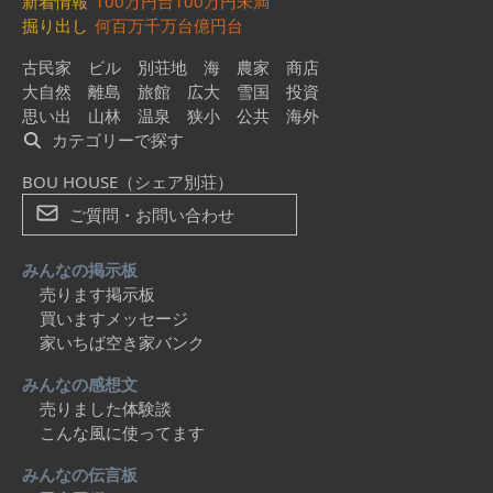
新着情報
100万円台
100万円未満
掘り出し
何百万
千万台
億円台
古民家
ビル
別荘地
海
農家
商店
大自然
離島
旅館
広大
雪国
投資
思い出
山林
温泉
狭小
公共
海外
カテゴリーで探す
BOU HOUSE（シェア別荘）
ご質問・お問い合わせ
みんなの掲示板
売ります掲示板
買いますメッセージ
家いちば空き家バンク
みんなの感想文
売りました体験談
こんな風に使ってます
みんなの伝言板