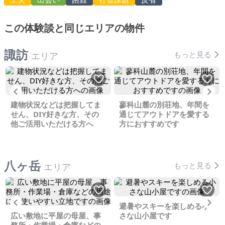
この体験談と同じエリアの物件
諏訪
もっと見る
エリア
Previous
Ne
建物状況などは把握してま
蓼科山麓の別荘地、年間を
せん、DIY好きな方、その
通じてアウトドアを愛する
他ご活用いただける方へ
方におすすめです
八ヶ岳
もっと見る
エリア
Previous
Ne
避暑やスキーを楽しめる小
広い敷地に平屋の母屋、事
さな山小屋です