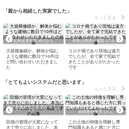
「親から相続した実家でした」
もっと見る
Previous
Ne
北海道茅部郡 W.Oさん
和歌山県西牟婁郡 S.Tさん
大規模修繕か、解体か悩む
コロナ禍であり現地は遠方
ような建物に数日で10件ほ
でしたが、全て家で完結で
ど問い合わせいただきまし
きたことがありがたかった
た
です
「とてもよいシステムだと思います」
もっと見る
岩手県奥州市江刺梁川 M.Eさ
Previous
Ne
ん
静岡県伊東市 Iさん
田畑の管理が大変になって
この土地の特徴を理解し専
きて売りに出しました、本
門知識もあると感じた方に