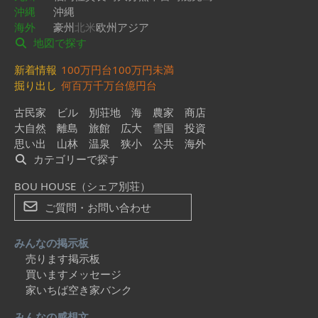
沖縄
沖縄
海外
豪州
北米
欧州
アジア
地図で探す
新着情報
100万円台
100万円未満
掘り出し
何百万
千万台
億円台
古民家
ビル
別荘地
海
農家
商店
大自然
離島
旅館
広大
雪国
投資
思い出
山林
温泉
狭小
公共
海外
カテゴリーで探す
BOU HOUSE（シェア別荘）
ご質問・お問い合わせ
みんなの掲示板
売ります掲示板
買いますメッセージ
家いちば空き家バンク
みんなの感想文