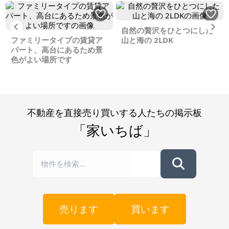
Previous
Ne
自然の贅沢をひとつにした
ファミリータイプの賃貸ア
山と海の 2LDK
パート、高台にあるため景
色がよい場所です
不動産を直接売り買いする人たちの掲示板
「家いちば」
売ります
買います