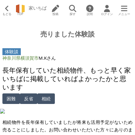
家いちば
もどる
TOP
投稿
探す
説明
ログイン
メニュー
売りました体験談
体験談
神奈川県横須賀市
M.Kさん
長年保有していた相続物件、もっと早く家
いちばに掲載していればよかったかと思
います
困難
反省
相続
相続物件を長年保有していましたが将来も活用予定がないため
売ることにしました。お問い合わせいただいた方々にありのま