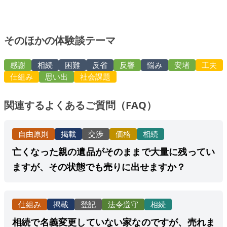
そのほかの体験談テーマ
感謝
相続
困難
反省
反響
悩み
安堵
工夫
仕組み
思い出
社会課題
関連するよくあるご質問（FAQ）
自由原則
掲載
交渉
価格
相続
亡くなった親の遺品がそのままで大量に残ってい
ますが、その状態でも売りに出せますか？
仕組み
掲載
登記
法令遵守
相続
相続で名義変更していない家なのですが、売れま