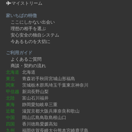
マイストリーム
家いちばの特徴
ここにしかない出会い
理想の相手を選ぶ
安心安全の独自システム
今あるものを大切に
ご利用ガイド
よくあるご質問
商談・契約の流れ
北海道
北海道
東北
青森
岩手
秋田
宮城
山形
福島
関東
茨城
栃木
群馬
埼玉
千葉
東京
神奈川
甲信越
新潟
長野
山梨
北陸
富山
石川
福井
東海
静岡
愛知
岐阜
三重
近畿
滋賀
京都
大阪
兵庫
奈良
和歌山
中国
岡山
広島
鳥取
島根
山口
四国
香川
徳島
愛媛
高知
九州
福岡
佐賀
長崎
大分
熊本
宮崎
鹿児島