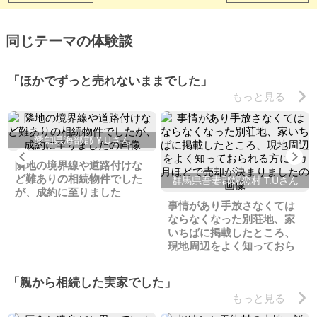
同じテーマの体験談
「ほかでずっと売れないままでした」
もっと見る
愛知県海部郡 Y.Uさん
Previous
Ne
隣地の境界線や道路付けな
ど難ありの相続物件でした
群馬県吾妻郡嬬恋村 T.Uさん
が、成約に至りました
事情があり手放さなくては
ならなくなった別荘地、家
いちばに掲載したところ、
現地周辺をよく知っておら
れる方に2カ月ほどで売却が
決まりました
「親から相続した実家でした」
もっと見る