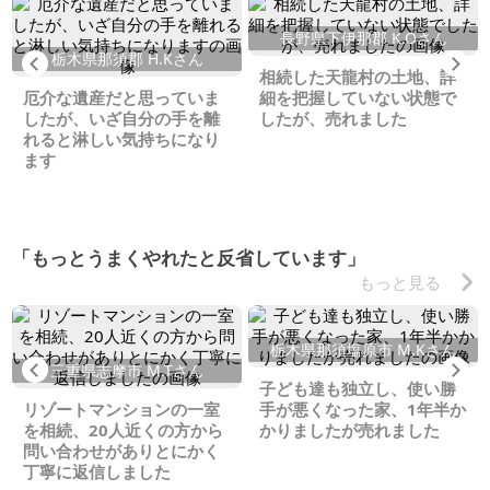
長野県下伊那郡 K.Oさん
栃木県那須郡 H.Kさん
Previous
Ne
相続した天龍村の土地、詳
厄介な遺産だと思っていま
細を把握していない状態で
したが、いざ自分の手を離
したが、売れました
れると淋しい気持ちになり
ます
「もっとうまくやれたと反省しています」
もっと見る
栃木県那須塩原市 M.Kさん
Previous
Ne
三重県志摩市 M.Tさん
子ども達も独立し、使い勝
リゾートマンションの一室
手が悪くなった家、1年半か
を相続、20人近くの方から
かりましたが売れました
問い合わせがありとにかく
丁寧に返信しました