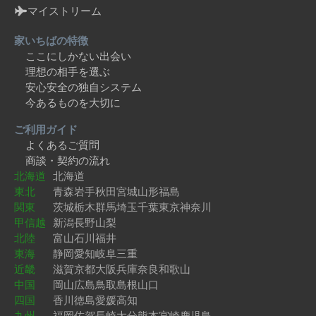
マイストリーム
家いちばの特徴
ここにしかない出会い
理想の相手を選ぶ
安心安全の独自システム
今あるものを大切に
ご利用ガイド
よくあるご質問
商談・契約の流れ
北海道
北海道
東北
青森
岩手
秋田
宮城
山形
福島
関東
茨城
栃木
群馬
埼玉
千葉
東京
神奈川
甲信越
新潟
長野
山梨
北陸
富山
石川
福井
東海
静岡
愛知
岐阜
三重
近畿
滋賀
京都
大阪
兵庫
奈良
和歌山
中国
岡山
広島
鳥取
島根
山口
四国
香川
徳島
愛媛
高知
九州
福岡
佐賀
長崎
大分
熊本
宮崎
鹿児島