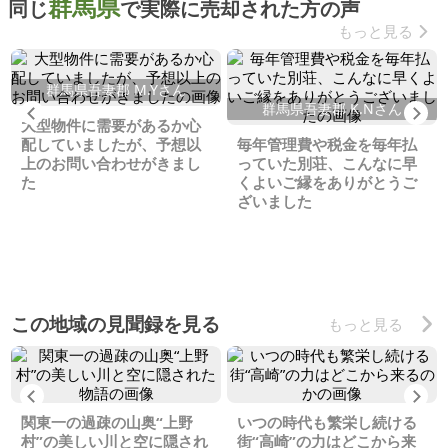
群馬県
同じ
で実際に売却された方の声
もっと見る
群馬県吾妻郡 M.Yさん
群馬県吾妻郡 K.Nさん
Previous
Ne
大型物件に需要があるか心
配していましたが、予想以
毎年管理費や税金を毎年払
上のお問い合わせがきまし
っていた別荘、こんなに早
た
くよいご縁をありがとうご
ざいました
この地域の見聞録を見る
もっと見る
Previous
Ne
関東一の過疎の山奥“上野
いつの時代も繁栄し続ける
村”の美しい川と空に隠され
街“高崎”の力はどこから来