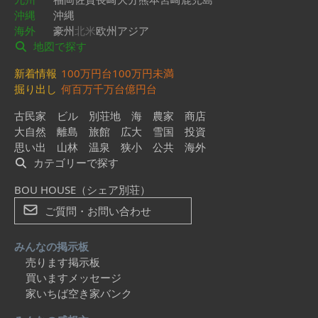
沖縄
沖縄
海外
豪州
北米
欧州
アジア
地図で探す
新着情報
100万円台
100万円未満
掘り出し
何百万
千万台
億円台
古民家
ビル
別荘地
海
農家
商店
大自然
離島
旅館
広大
雪国
投資
思い出
山林
温泉
狭小
公共
海外
カテゴリーで探す
BOU HOUSE（シェア別荘）
ご質問・お問い合わせ
みんなの掲示板
売ります掲示板
買いますメッセージ
家いちば空き家バンク