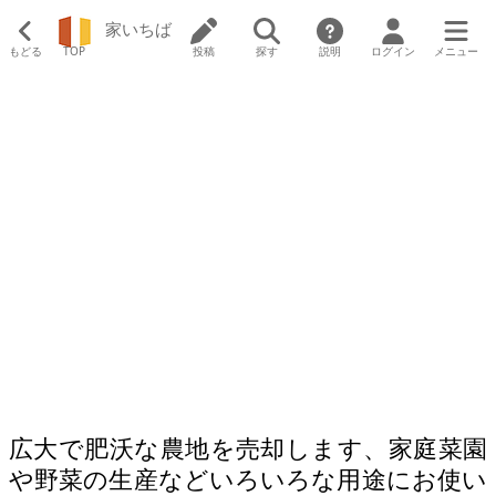
家いちば
もどる
TOP
投稿
探す
説明
ログイン
メニュー
広大で肥沃な農地を売却します、家庭菜園
や野菜の生産などいろいろな用途にお使い