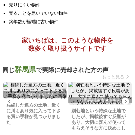
売りにくい物件
売ることを急いでいない物件
築年数が極端に古い物件
家いちばは、このような物件を
数多く取り扱うサイトです
群馬県
同じ
で実際に売却された方の声
もっと見る
大阪府和泉市 I.Tさん
群馬県桐生市 A.Kさん
Previous
Ne
相続した遠方の土地、近く
に川もあり気に入って下さ
別荘地という特殊な土地で
る買い手様が見つかりまし
したが、掲載後すぐ反響が
た
あり、大切に喜んで使って
もらえそうな方に決めまし
た