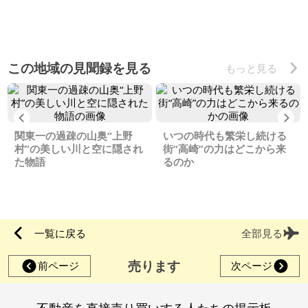
この地域の見聞録を見る
もっと見る
Previous
Ne
関東一の過疎の山奥“上野
いつの時代も繁栄し続ける
村”の美しい川と空に隠され
街“高崎”の力はどこから来
た物語
るのか
一覧に戻る
全部見る
売ります
前ページ
次ページ