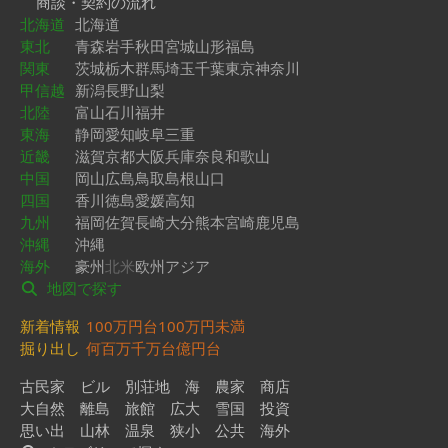
商談・契約の流れ
北海道
北海道
東北
青森
岩手
秋田
宮城
山形
福島
関東
茨城
栃木
群馬
埼玉
千葉
東京
神奈川
甲信越
新潟
長野
山梨
北陸
富山
石川
福井
東海
静岡
愛知
岐阜
三重
近畿
滋賀
京都
大阪
兵庫
奈良
和歌山
中国
岡山
広島
鳥取
島根
山口
四国
香川
徳島
愛媛
高知
九州
福岡
佐賀
長崎
大分
熊本
宮崎
鹿児島
沖縄
沖縄
海外
豪州
北米
欧州
アジア
地図で探す
新着情報
100万円台
100万円未満
掘り出し
何百万
千万台
億円台
古民家
ビル
別荘地
海
農家
商店
大自然
離島
旅館
広大
雪国
投資
思い出
山林
温泉
狭小
公共
海外