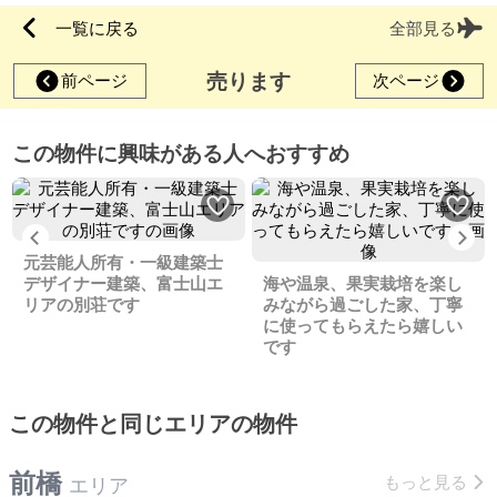
一覧に戻る
全部見る
売ります
前ページ
次ページ
この物件に興味がある人へおすすめ
Previous
Ne
元芸能人所有・一級建築士
デザイナー建築、富士山エ
海や温泉、果実栽培を楽し
リアの別荘です
みながら過ごした家、丁寧
に使ってもらえたら嬉しい
です
この物件と同じエリアの物件
前橋
もっと見る
エリア