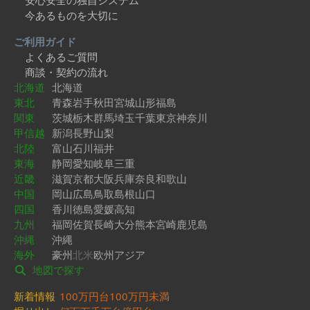
安心安全の独自システム
今あるものを大切に
ご利用ガイド
よくあるご質問
商談・契約の流れ
北海道
北海道
東北
青森
岩手
秋田
宮城
山形
福島
関東
茨城
栃木
群馬
埼玉
千葉
東京
神奈川
甲信越
新潟
長野
山梨
北陸
富山
石川
福井
東海
静岡
愛知
岐阜
三重
近畿
滋賀
京都
大阪
兵庫
奈良
和歌山
中国
岡山
広島
鳥取
島根
山口
四国
香川
徳島
愛媛
高知
九州
福岡
佐賀
長崎
大分
熊本
宮崎
鹿児島
沖縄
沖縄
海外
豪州
北米
欧州
アジア
地図で探す
新着情報
100万円台
100万円未満