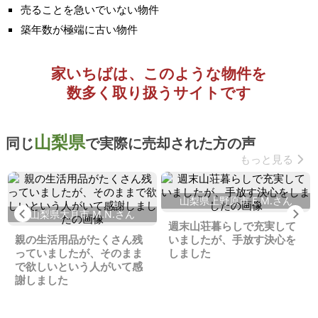
売ることを急いでいない物件
築年数が極端に古い物件
家いちばは、このような物件を
数多く取り扱うサイトです
山梨県
同じ
で実際に売却された方の声
もっと見る
山梨県上野原市 E.M.さん
Previous
Ne
山梨県大月市 M.N.さん
週末山荘暮らしで充実して
親の生活用品がたくさん残
いましたが、手放す決心を
っていましたが、そのまま
しました
で欲しいという人がいて感
謝しました