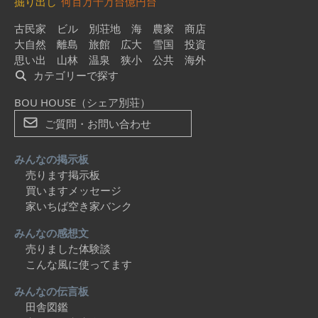
掘り出し
何百万
千万台
億円台
古民家
ビル
別荘地
海
農家
商店
大自然
離島
旅館
広大
雪国
投資
思い出
山林
温泉
狭小
公共
海外
カテゴリーで探す
BOU HOUSE（シェア別荘）
ご質問・お問い合わせ
みんなの掲示板
売ります掲示板
買いますメッセージ
家いちば空き家バンク
みんなの感想文
売りました体験談
こんな風に使ってます
みんなの伝言板
田舎図鑑