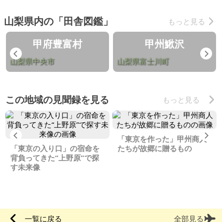
山梨県内の「田舎図鑑」
もっと見る
甲府豊富村
甲州鰍沢
Previous
Ne
山梨県中央市
山梨県富士川町
この地域の見聞録を見る
もっと見る
Previous
Ne
「東京を作った」甲州商人
「東京の入り口」の宿命を
たちが故郷に贈るもの
背負ってきた“上野原”で探
す未来像
一覧に戻る
全部見る