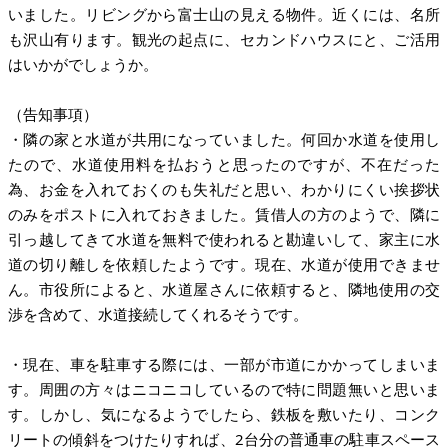
いました。リビングから富士山の見える物件。近くには、名所
も沢山有ります。観光の起点に、セカンドハウスにと、ご活用
はいかがでしょうか。
（告知事項）
・隣の家と水道が共用になっていました。何回か水道を使用し
たので、水道使用料を払おうと思ったのですが、不在だった
為、お金を入れておくのも失礼だと思い、わかりにくい挨拶状
のみをポストに入れておきました。賃借人の方のようで、隣に
引っ越してきて水道を無料で使われると勘違いして、家主に水
道の切り離しを依頼したようです。現在、水道が使用できませ
ん。市役所によると、水道屋さんに依頼すると、隣地使用の交
渉を含めて、水道接続してくれるそうです。
・現在、車を駐車する際には、一部が市道にかかってしまいま
す。周囲の方々はニコニコしているので特に問題無いと思いま
す。しかし、気になるようでしたら、鉄板を敷いたり、コンク
リートの傾斜をつけたりすれば、2台分の普通車の駐車スペース