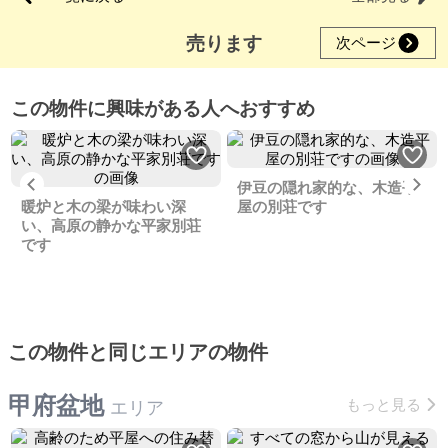
売ります
次ページ
この物件に興味がある人へおすすめ
Previous
Ne
伊豆の隠れ家的な、木造平
暖炉と木の梁が味わい深
屋の別荘です
い、高原の静かな平家別荘
です
この物件と同じエリアの物件
甲府盆地
もっと見る
エリア