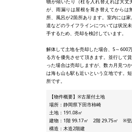
物が傾いたり（柱を入れ替えれば大丈
が、雨漏りは屋根を葺き替えてからは
所、風呂が2箇所あります。室内には
道などのライフラインについては状況
手するため、売却を検討しています。
解体して土地を売却した場合、5～60
る方を優先させて頂きます。並行して
った場合は売却しますが、数カ月見つ
は海も山も駅も近いという立地です。
所です。
【物件概要】※古屋付土地
場所：静岡県下田市柿崎
土地：191.08㎡
建物：1階 99.17㎡ 2階 29.75㎡ ※
構造：木造2階建