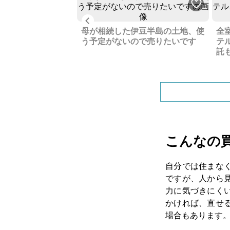
Previous
のに近くでホタル観
母が相続した伊豆半島の土地、使
全
一望の自然あふれる
う予定がないので売りたいです
テ
です
託
こんなの
自分では住まな
ですが、人から
力に気づきにく
かければ、直せ
場合もあります