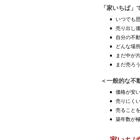
「家いちば」
いつでも
売り出し
自分の不
どんな場
まだ中が
まだ売ろ
一般的な不
価格が安
売りにく
売ること
築年数が
家いち