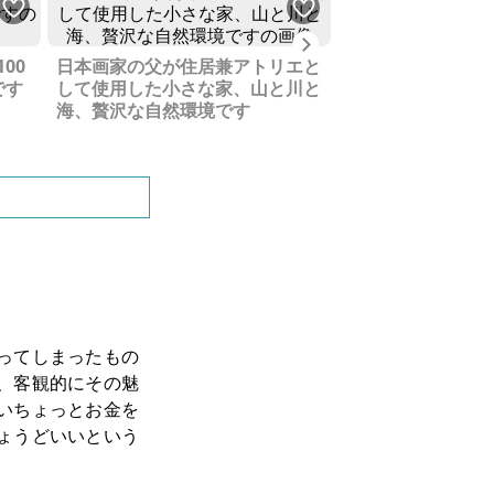
Next
24時間源泉流し
00
日本画家の父が住居兼アトリエと
た伊豆のマンショ
です
して使用した小さな家、山と川と
海、贅沢な自然環境です
ってしまったもの
、客観的にその魅
いちょっとお金を
ょうどいいという