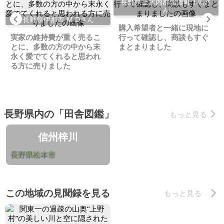
長野県上水内郡信濃町 T.K.さ
ん
Previous
Ne
長野県伊那市 M.Dさん
購入希望者と一緒に現地に
実家の維持費が重く売るこ
行って確認し、商談もすぐ
とに、多数の方の中から末
まとまりました
永く愛でてくれると思われ
る方に売りました
長野県内の「田舎図鑑」
もっと見る
信州梓川
長野県松本市
この地域の見聞録を見る
もっと見る