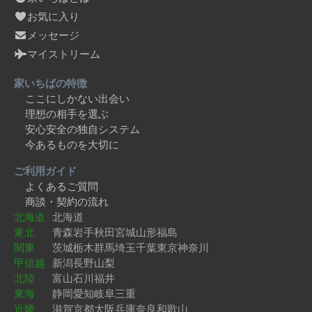
お気に入り
メッセージ
マイストリーム
家いちばの特徴
ここにしかない出会い
理想の相手を選ぶ
安心安全の独自システム
今あるものを大切に
ご利用ガイド
よくあるご質問
商談・契約の流れ
北海道
北海道
東北
青森
岩手
秋田
宮城
山形
福島
関東
茨城
栃木
群馬
埼玉
千葉
東京
神奈川
甲信越
新潟
長野
山梨
北陸
富山
石川
福井
東海
静岡
愛知
岐阜
三重
近畿
滋賀
京都
大阪
兵庫
奈良
和歌山