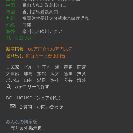
中国
岡山
広島
鳥取
島根
山口
四国
香川
徳島
愛媛
高知
九州
福岡
佐賀
長崎
大分
熊本
宮崎
鹿児島
沖縄
沖縄
海外
豪州
北米
欧州
アジア
地図で探す
新着情報
100万円台
100万円未満
掘り出し
何百万
千万台
億円台
古民家
ビル
別荘地
海
農家
商店
大自然
離島
旅館
広大
雪国
投資
思い出
山林
温泉
狭小
公共
海外
カテゴリーで探す
BOU HOUSE（シェア別荘）
ご質問・お問い合わせ
みんなの掲示板
売ります掲示板