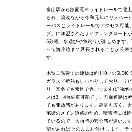
富山駅から路面電車ライトレールで北上し
られ、築浅ながら令和元年にリノベー
ーバスとライトレールでアクセス可能
ブ」に加盟されたサイクリングロード
5分程、水遊びや魚釣りが楽しめます
って海岸線まで延長されることが公表
す。
木造二階建ての建物は約110㎡の5LDK
ガラスで断熱もしっかりしており、リ
り、真冬でも素足で過ごせます(灯油ボイ
スは3、4台駐車可能です。前面道路は
ても開放感があります。裏庭も広く、
宅街のメイン道路のため、積雪時には除
ているので、大雨時の安心感が違いま
望があればそのままお付けします。ラ