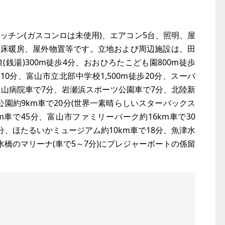
ッチン(ガスコンロは未使用)、エアコン5台、照明、屋
式床暖房、屋外物置等です。立地および周辺施設は、田
(銭湯)300m徒歩4分、おおひろたこども園800m徒歩
10分、富山市立北部中学校1,500m徒歩20分、スーパ
富山病院車で7分、岩瀬浜スポーツ公園車で7分、北陸新
水公園約9km車で20分(世界一素晴らしいスターバックス
m車で45分、富山市ファミリーパーク約16km車で30
分、ほたるいかミュージアム約10km車で18分、魚津水
水橋のマリーナ(車で5～7分)にプレジャーボートの係留