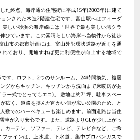
た終点、海岸通の住宅街に平成15年(2003年)に建て
ションされた木造2階建住宅です。富山駅へはフィーダ
、美しい砂浜の海岸線には「世界で最も美しい湾クラ
が伸びています。この素晴らしい海岸へ当物件から徒歩
。富山市の都市計画には、富山外郭環状道路が近くを通
されており、開通すれば更に利便性が向上する地域で
+Sです。ロフト、2つのサンルーム、24時間換気、複層
ビングからキッチン、キッチンから洗面まで床暖房があ
ラー式でとってもエコ)。 敷地は約71坪、駐車スペー
幅が広く、道路を挟んだ向かい側が広い公園のため、と
大人数でのバーベキューも楽しめます。前面道路は当住
雪車が入り安心です。また、道路よりGLが少し上がっ
す。カーテン、ソファー、テレビ、テレビ台など、ご希
イフラインは、上水道、下水道、集中プロパンガスで