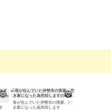
Next
母が住んでいた伊勢市の実家、空
す
き家になった為売却します
海や温泉、果実栽