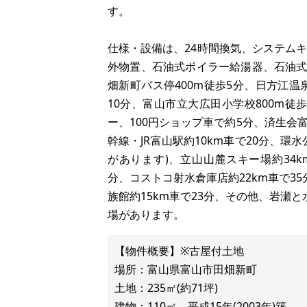
す。
仕様・設備は、24時間換気、システムキ
外物置、石油式ボイラー給湯器、石油
畑新町バス停400m徒歩5分、日方江温泉
10分、富山市立大広田小学校800m徒歩
ー、100円ショップ車で約5分、済生会
幹線・JR富山駅約10km車で20分、環
があります)、立山山麓スキー場約34k
分、コストコ射水倉庫店約22km車で35
族館約15km車で23分、その他、岩瀬と
場があります。
【物件概要】※古屋付土地
場所：富山県富山市田畑新町
土地：235㎡(約71坪)
建物：110㎡、平成15年(2003年)築