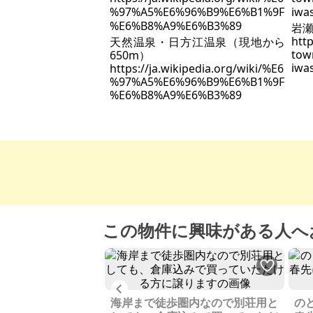
岩瀬
http
天然温泉・日方江温泉（現地から
tow
650m）
iwa
https://ja.wikipedia.org/wiki/%E6
%97%A5%E6%96%B9%E6%B1%9F
%E6%B8%A9%E6%B3%89
この物件に興味がある人へ
Previous
母屋、2階建ての古
海岸まで徒歩圏内なので別荘用と
の