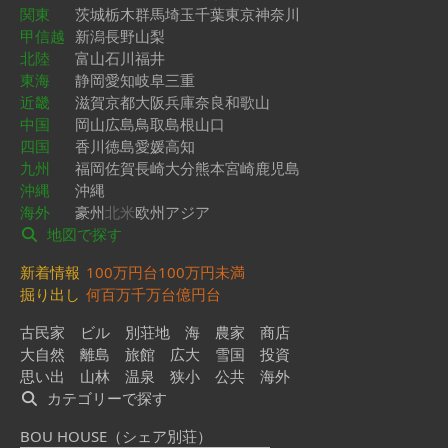
関東
茨城
栃木
群馬
埼玉
千葉
東京
神奈川
甲信越
新潟
長野
山梨
北陸
富山
石川
福井
東海
静岡
愛知
岐阜
三重
近畿
滋賀
京都
大阪
兵庫
奈良
和歌山
中国
岡山
広島
鳥取
島根
山口
四国
香川
徳島
愛媛
高知
九州
福岡
佐賀
長崎
大分
熊本
宮崎
鹿児島
沖縄
沖縄
海外
豪州
北米
欧州
アジア
地図で探す
新着情報
100万円台
100万円未満
掘り出し
何百万
千万台
億円台
古民家
ビル
別荘地
海
農家
商店
大自然
離島
旅館
広大
雪国
投資
思い出
山林
温泉
狭小
公共
海外
カテゴリーで探す
BOU HOUSE（シェア別荘）