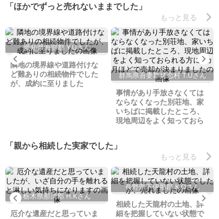
「ほかでずっと売れないままでした」
もっと見る
愛知県海部郡 Y.Uさん
Previous
Ne
隣地の境界線や道路付けな
ど難ありの相続物件でした
群馬県吾妻郡嬬恋村 T.Uさん
が、成約に至りました
事情があり手放さなくては
ならなくなった別荘地、家
いちばに掲載したところ、
現地周辺をよく知っておら
れる方に2カ月ほどで売却が
決まりました
「親から相続した実家でした」
もっと見る
長野県下伊那郡 K.Oさん
栃木県那須郡 H.Kさん
Previous
Ne
相続した天龍村の土地、詳
厄介な遺産だと思っていま
細を把握していない状態で