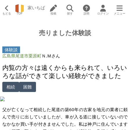
家いちば
もどる
TOP
投稿
探す
説明
ログイン
メニュー
売りました体験談
体験談
広島県尾道市栗原町
Ｎ.Ｍさん
内覧の方々は遠くからも来られて、いろい
ろな話ができて楽しい経験ができました
相続
困難
父が亡くなって相続した尾道の築60年の古家を地元の業者に頼
んで売りに出していましたが、車が入る道に接していないので
なかなか買い手が付きませんでした。私は神戸に住んでいます