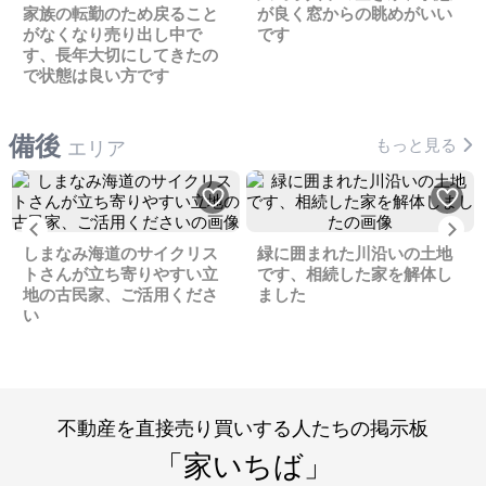
家族の転勤のため戻ること
が良く窓からの眺めがいい
がなくなり売り出し中で
です
す、長年大切にしてきたの
で状態は良い方です
備後
もっと見る
エリア
Previous
Ne
しまなみ海道のサイクリス
緑に囲まれた川沿いの土地
トさんが立ち寄りやすい立
です、相続した家を解体し
地の古民家、ご活用くださ
ました
い
不動産を直接売り買いする人たちの掲示板
「家いちば」