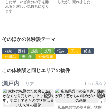
したが、いざ自分の手を離
したが、売れました
れると淋しい気持ちになり
ます
そのほかの体験談テーマ
相続
困難
感謝
反響
悩み
工夫
反省
仕組み
思い出
社会課題
この体験談と同じエリアの物件
瀬戸内
もっと見る
エリア
Previous
Ne
広島県呉市の空き家、状態