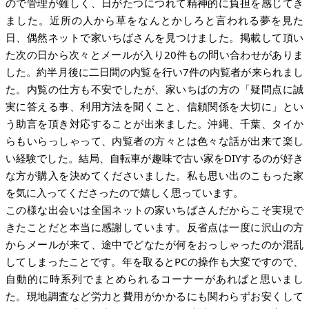
ので管理が難しく、日がたつにつれて精神的に負担を感じてき
ました。近所の人から草をなんとかしろと言われる夢を見た
日、偶然ネットで家いちばさんを見つけました。掲載して頂い
た次の日から次々とメールが入り20件もの問い合わせがありま
した。約半月後に二日間の内覧を行い7件の内覧者が来られまし
た。内覧の仕方も不安でしたが、家いちばの方の「疑問点に誠
実に答える事、利用方法を聞くこと、信頼関係を大切に」とい
う助言を頂き対応することが出来ました。沖縄、千葉、タイか
らもいらっしゃって、内覧者の方々とは色々な話が出来て楽し
い経験でした。結局、自転車が趣味で古い家をDIYするのが好き
な方が購入を決めてくださいました。私も思い出のこもった家
を気に入ってくださったので嬉しく思っています。
この様な出会いは全国ネットの家いちばさんだからこそ実現で
きたことだと本当に感謝しています。反省点は一度に沢山の方
からメールが来て、途中でどなたが何をおっしゃったのか混乱
してしまったことです。年を取るとPCの操作も大変ですので、
自動的に時系列でまとめられるコーナーがあればと思いまし
た。現地調査など労力と費用がかかるにも関わらずお安くして