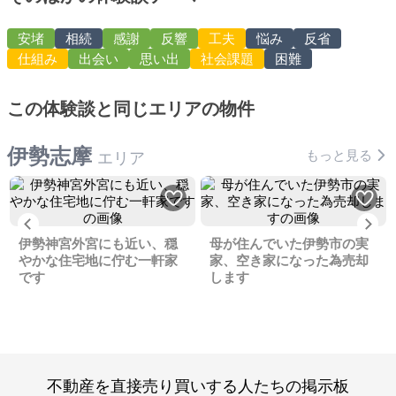
安堵
相続
感謝
反響
工夫
悩み
反省
仕組み
出会い
思い出
社会課題
困難
この体験談と同じエリアの物件
伊勢志摩
もっと見る
エリア
Previous
Ne
伊勢神宮外宮にも近い、穏
母が住んでいた伊勢市の実
やかな住宅地に佇む一軒家
家、空き家になった為売却
です
します
不動産を直接売り買いする人たちの掲示板