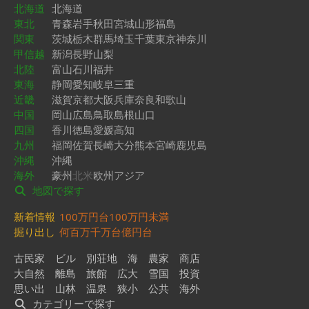
北海道
北海道
東北
青森
岩手
秋田
宮城
山形
福島
関東
茨城
栃木
群馬
埼玉
千葉
東京
神奈川
甲信越
新潟
長野
山梨
北陸
富山
石川
福井
東海
静岡
愛知
岐阜
三重
近畿
滋賀
京都
大阪
兵庫
奈良
和歌山
中国
岡山
広島
鳥取
島根
山口
四国
香川
徳島
愛媛
高知
九州
福岡
佐賀
長崎
大分
熊本
宮崎
鹿児島
沖縄
沖縄
海外
豪州
北米
欧州
アジア
地図で探す
新着情報
100万円台
100万円未満
掘り出し
何百万
千万台
億円台
古民家
ビル
別荘地
海
農家
商店
大自然
離島
旅館
広大
雪国
投資
思い出
山林
温泉
狭小
公共
海外
カテゴリーで探す