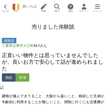
家いちば
もどる
TOP
投稿
探す
説明
ログイン
メニュー
売りました体験談
体験談
三重県志摩市大王町
M.Yさん
正直いい物件とは思っていませんでした
が、良いお方で安心して話が進められまし
た
相続
安堵
建物が傷んできてること、大阪から遠いこと、相続した兄弟が
年齢的に利用することが難しいこと、掃除に行くにも交通費が