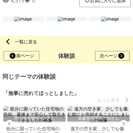
4,515
0
お気に入りに追加
一覧に戻る
体験談
前ページ
次ページ
同じテーマの体験談
「無事に売れてほっとしました」
もっと見る
岡山県赤磐市 K.Yさん
愛媛県西予市 T.Mさん
Previous
Ne
処分に困っていた住宅地の
遠方の空き家、少しでも傷