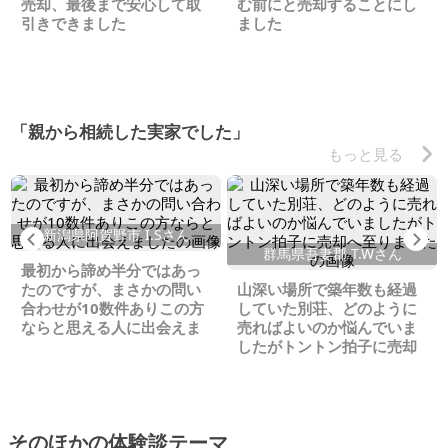
売却、最後まで安心して取
む前にと売却することにし
引きできました
ました
「親から相続した実家でした」
もっと見る
新潟県阿賀野市 I.Sさん
Previous
Ne
群馬県吾妻郡 T.Wさん
最初から諦め半分ではあっ
たのですが、まさかの問い
山深い場所で築年数も経過
合わせが10数件ありこの方
していた別荘、どのように
ならと思える人に出会えま
売ればよいのか悩んでいま
した
したがトントン拍子に売却
へ至りました
そのほかの体験談テーマ