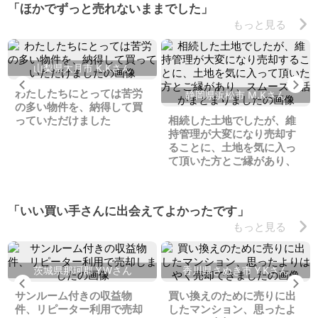
「ほかでずっと売れないままでした」
もっと見る
山梨県大月市 K.Kさん
Previous
Ne
わたしたちにとっては苦労
静岡県浜松市 M.Kさん
の多い物件を、納得して買
っていただけました
相続した土地でしたが、維
持管理が大変になり売却す
ることに、土地を気に入っ
て頂いた方とご縁があり、
スムーズに話がまとまりま
した
「いい買い手さんに出会えてよかったです」
もっと見る
茨城県那珂郡 Y.Wさん
香川県さぬき市 Y.Kさん
Previous
Ne
サンルーム付きの収益物
買い換えのために売りに出
件、リピーター利用で売却
したマンション、思ったよ