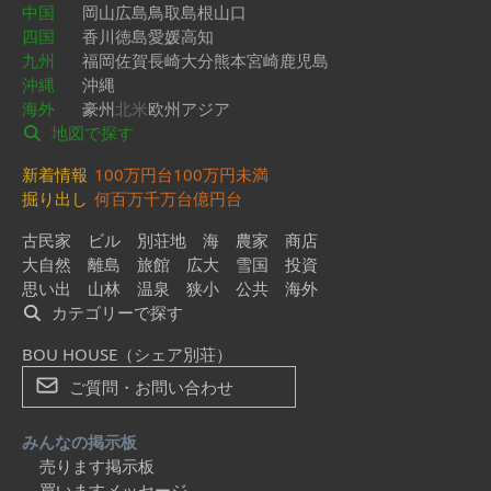
中国
岡山
広島
鳥取
島根
山口
四国
香川
徳島
愛媛
高知
九州
福岡
佐賀
長崎
大分
熊本
宮崎
鹿児島
沖縄
沖縄
海外
豪州
北米
欧州
アジア
地図で探す
新着情報
100万円台
100万円未満
掘り出し
何百万
千万台
億円台
古民家
ビル
別荘地
海
農家
商店
大自然
離島
旅館
広大
雪国
投資
思い出
山林
温泉
狭小
公共
海外
カテゴリーで探す
BOU HOUSE（シェア別荘）
ご質問・お問い合わせ
みんなの掲示板
売ります掲示板
買いますメッセージ