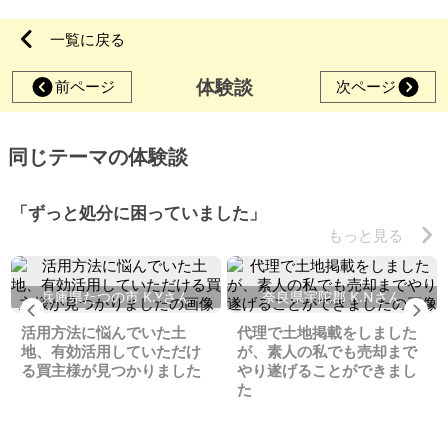
一覧に戻る
体験談
前ページ
次ページ
同じテーマの体験談
「ずっと処分に困っていました」
もっと見る
兵庫県たつの市 K.Yさん
奈良県宇陀郡 K.Nさん
Previous
Ne
活用方法に悩んでいた土
代理で土地掲載をしました
地、有効活用していただけ
が、素人の私でも売却まで
る買主様が見つかりました
やり遂げることができまし
た