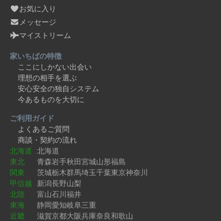
お気に入り
メッセージ
マイストリーム
家いちばの特徴
ここにしかない出会い
理想の相手を選ぶ
安心安全の独自システム
今あるものを大切に
ご利用ガイド
よくあるご質問
商談・契約の流れ
北海道
北海道
東北
青森
岩手
秋田
宮城
山形
福島
関東
茨城
栃木
群馬
埼玉
千葉
東京
神奈川
甲信越
新潟
長野
山梨
北陸
富山
石川
福井
東海
静岡
愛知
岐阜
三重
近畿
滋賀
京都
大阪
兵庫
奈良
和歌山