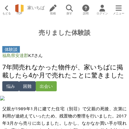
家いちば
もどる
TOP
投稿
探す
説明
ログイン
メニュー
売りました体験談
体験談
福島県安達郡
K.Tさん
7年間売れなかった物件が、家いちばに掲
載したら4か月で売れたことに驚きました
悩み
困難
出会い
父親が1989年1月に建てた住宅（別荘）で父親の死後、次第に
利用が途絶えていったため、残置物の整理を行いました。2017
年3月から売りに出しました。しかし、なかなか買い手が現れ