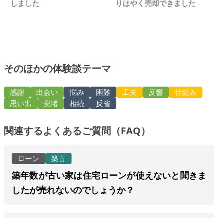
しました
りはやく売却できました
そのほかの体験談テーマ
感謝
出会い
悩み
困難
工夫
反響
仕組み
思い出
安堵
相続
反省
関連するよくあるご質問（FAQ）
ローン
築古
築年数が古い家は住宅ローンが使えないと聞きま
したが売れないのでしょうか？