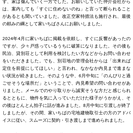
ず、家は傷んでいく一方でした。お願いしていた仲介会社から
は、案内しても「すぐに住めないのね」と言って断られること
があるとも聞いていました。改正空家特措法も施行され、最後
の頼みの綱として家いちばさんにお願いしました。
2024年4月に家いちばに掲載を依頼し、すぐに反響があったの
ですが、少々戸惑っているうちに破算になりました。その後も
民泊、貸別荘として利用を検討したい方などからお問い合わせ
をいただきました。でも、別荘地の管理会社からは「出来れば
定住を前提にしてほしい」と言われ、なかなか内見まで進まな
い状況が続きました。そのような中、6月中旬に「のんびりと過
ごせそうな場所だ」ということで、内見希望の問い合わせがあ
りました。メールでのやり取りから誠実そうな方だと感じられ
るとともに、物件を気に入っていただけた様子がうかがえ、そ
の後はとんとん拍子に話が進みました。8月中旬に引渡しが終了
しましたが、その間、家いちばの宅地建物取引士の方のアドバ
イスに従い、スムーズに契約・引き渡しまで進められました。