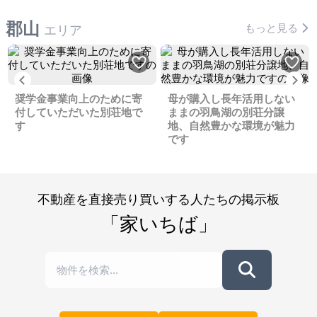
郡山
もっと見る
エリア
Previous
Ne
奨学金事業向上のために寄
母が購入し長年活用しない
付していただいた別荘地で
ままの羽鳥湖の別荘分譲
す
地、自然豊かな環境が魅力
です
不動産を直接売り買いする人たちの掲示板
「家いちば」