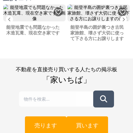
Previous
Ne
能登地震でも問題なかった
能登半島の囲炉裏つき古民
木造瓦葺、現在空き家です
家旅館、壊さず大切に使っ
て下さる方にお譲りします
不動産を直接売り買いする人たちの掲示板
「家いちば」
売ります
買います