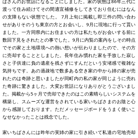
ばさんのお世話になることにしました。家の状態は86年三代に
渡って住み続けてその間適宜補修をしてきており住むにはなん
の支障もない状態でした。 7月上旬に掲載し即三件の問い合わ
せがありそのうち東京の方とお会いし、9月に現地に行って貰い
ました。一方同県内にお住まいの方は私たちがお会いする前に
数回下見をされたとの事でした。9月に内覧の案内をしその時点
でその家と土地環境への熱い想いが伝わりましたので、その方
に売却することとしました。長年住み慣れた家を手放した寂し
さと子供達に負の遺産を残さずにすんだという安堵感で複雑な
気持ちです。あの過疎地で数多ある空き家の中から姉の家が売
れたのは奇跡と思いましたが同町内の私の家が同じように売れ
た奇跡に驚きました。大変お世話になりありがとうございまし
た。掲載から5ヶ月で売却できたのはこの素晴らしいシステムを
構築し、スムーズな運営をされている家いちばさまのお陰と心
から感謝しております。ただメッセージボードをうまく使いこ
なせなかったことは残念でした。
家いちばさんには昨年の実姉の家に引き続いて私達の宅地売却