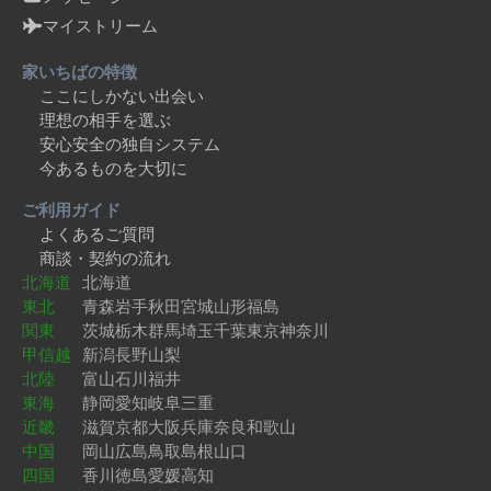
マイストリーム
家いちばの特徴
ここにしかない出会い
理想の相手を選ぶ
安心安全の独自システム
今あるものを大切に
ご利用ガイド
よくあるご質問
商談・契約の流れ
北海道
北海道
東北
青森
岩手
秋田
宮城
山形
福島
関東
茨城
栃木
群馬
埼玉
千葉
東京
神奈川
甲信越
新潟
長野
山梨
北陸
富山
石川
福井
東海
静岡
愛知
岐阜
三重
近畿
滋賀
京都
大阪
兵庫
奈良
和歌山
中国
岡山
広島
鳥取
島根
山口
四国
香川
徳島
愛媛
高知