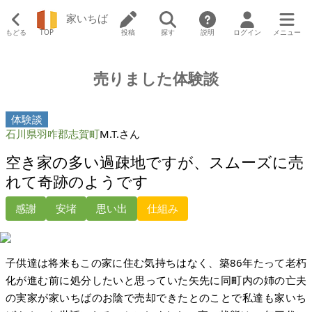
家いちば
もどる
TOP
投稿
探す
説明
ログイン
メニュー
売りました体験談
体験談
石川県羽咋郡志賀町
M.T.さん
空き家の多い過疎地ですが、スムーズに売
れて奇跡のようです
感謝
安堵
思い出
仕組み
子供達は将来もこの家に住む気持ちはなく、築86年たって老朽
化が進む前に処分したいと思っていた矢先に同町内の姉の亡夫
の実家が家いちばのお陰で売却できたとのことで私達も家いち