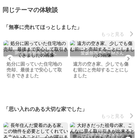
同じテーマの体験談
「無事に売れてほっとしました」
もっと見る
岡山県赤磐市 K.Yさん
愛媛県西予市 T.Mさん
Previous
Ne
処分に困っていた住宅地の
遠方の空き家、少しでも傷
売却、最後まで安心して取
む前にと売却することにし
引きできました
ました
「思い入れのある大切な家でした」
もっと見る
山口県下関市 S.Kさん