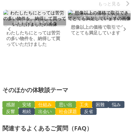
もっと見る
山梨県甲州市 T.Nさん
山梨県大月市 K.Kさん
想像以上の価格で取引でき
Previous
Ne
わたしたちにとっては苦労
てとても満足しています
の多い物件を、納得して買
っていただけました
そのほかの体験談テーマ
感謝
安堵
仕組み
思い出
工夫
困難
悩み
反響
相続
出会い
社会課題
反省
関連するよくあるご質問（FAQ）