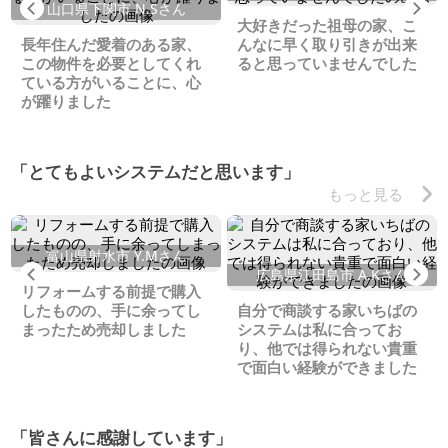
Previous
Ne
山口県下関市 N.Sさん
大好きだった祖母の家、こ
長年住んだ愛着のある家、
んなに早く取り引きが出来
この物件を必要としてくれ
ると思っていませんでした
ている方がいることに、心
が躍りました
「とてもよいシステムだと思います」
もっと見る
富山県射水市 Y.Mさん
Previous
Ne
広島県江田島市 A.Kさん
リフォームする前提で購入
したものの、手に余ってし
自分で商談する家いちばの
まったため売却しました
システムは私に合ってお
り、他では得られない貴重
で面白い経験ができました
「皆さんに感謝しています」