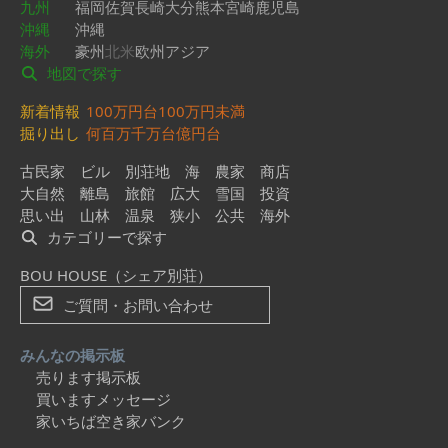
九州
福岡
佐賀
長崎
大分
熊本
宮崎
鹿児島
沖縄
沖縄
海外
豪州
北米
欧州
アジア
地図で探す
新着情報
100万円台
100万円未満
掘り出し
何百万
千万台
億円台
古民家
ビル
別荘地
海
農家
商店
大自然
離島
旅館
広大
雪国
投資
思い出
山林
温泉
狭小
公共
海外
カテゴリーで探す
BOU HOUSE（シェア別荘）
ご質問・お問い合わせ
みんなの掲示板
売ります掲示板
買いますメッセージ
家いちば空き家バンク