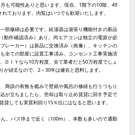
／月も可能性ありと思います。現在、1階下の10階、49
売されております。内覧はいつでも歓迎いたします。
等一部修繕は必要です。給湯器は湯張り機能付きの新品
機（動作確認済み）あり。尚エアコンは独立の電源が必
（ブレーカー）は新品に交換済み（画像）、キッチンの
明も全ての部屋に設置工事済み。コンセント工事実施済
、ＤＩＹなら10万程度、全て業者だと50万程度でしょ
りが頑丈なので、2～30年は健在と思料します。
装、商談の有無を鑑みて壁紙や風呂の修繕も行うつもり
見込が立ちましたら、売却は取り止め賃貸に回す予定で
月で賃貸しても実質利回り15％位にはなると思います。
ん。バス停まで近く（100m）、本数も多いので通勤