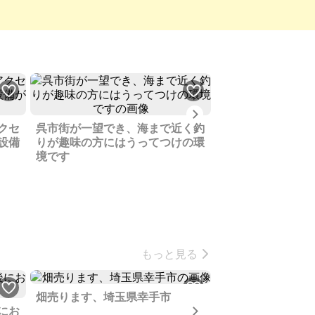
Next
クセ
呉市街が一望でき、海まで近く釣
工場が近いので賃
設備
りが趣味の方にはうってつけの環
うです、追加でリ
境です
かもしれません
もっと見る
畑売ります、埼玉県幸手市
Next
にお