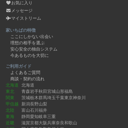
お気に入り
メッセージ
マイストリーム
家いちばの特徴
ここにしかない出会い
理想の相手を選ぶ
安心安全の独自システム
今あるものを大切に
ご利用ガイド
よくあるご質問
商談・契約の流れ
北海道
北海道
東北
青森
岩手
秋田
宮城
山形
福島
関東
茨城
栃木
群馬
埼玉
千葉
東京
神奈川
甲信越
新潟
長野
山梨
北陸
富山
石川
福井
東海
静岡
愛知
岐阜
三重
近畿
滋賀
京都
大阪
兵庫
奈良
和歌山