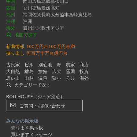
中国
岡山
広島
鳥取
島根
山口
四国
香川
徳島
愛媛
高知
九州
福岡
佐賀
長崎
大分
熊本
宮崎
鹿児島
沖縄
沖縄
海外
豪州
北米
欧州
アジア
地図で探す
新着情報
100万円台
100万円未満
掘り出し
何百万
千万台
億円台
古民家
ビル
別荘地
海
農家
商店
大自然
離島
旅館
広大
雪国
投資
思い出
山林
温泉
狭小
公共
海外
カテゴリーで探す
BOU HOUSE（シェア別荘）
ご質問・お問い合わせ
みんなの掲示板
売ります掲示板
買いますメッセージ