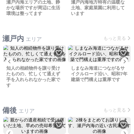
瀬戸内海エリアの土地、静
瀬戸内海地方特有の温暖な
かな場所ですが周辺に生活
土地、家庭菜園に利用して
環境は整ってます
います
瀬戸内
もっと見る
エリア
Previous
Ne
知人の相続物件を譲り受け
しまなみ海道につながるサ
たものの、忙しくて通えず
イクルロード沿い、昭和7年
手を入れられなかった家で
建築で門構えは重厚です
す
備後
もっと見る
エリア
Previous
Ne