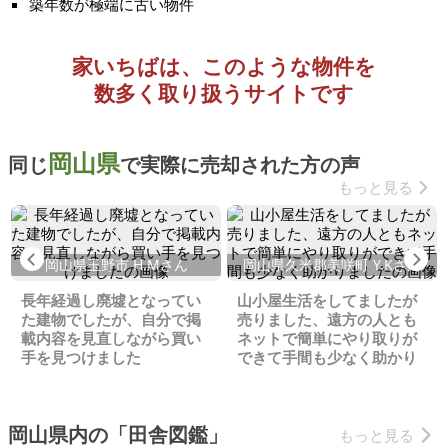
築年数が極端に古い物件
家いちばは、このような物件を
数多く取り扱うサイトです
岡山県
同じ
で実際に売却された方の声
もっと見る
Previous
Ne
岡山県玉野市 H.Mさん
岡山県久米郡美咲町 Y.Kさん
長年経過し廃墟となってい
山小屋生活をしてましたが
た建物でしたが、自分で掲
売りました、遠方の人とも
載内容を見直しながら買い
ネットで簡単にやり取りが
手を見つけました
できて手間も少なく助かり
ました
岡山県内の「田舎図鑑」
もっと見る