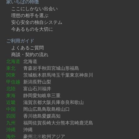
家いちばの特徴
ここにしかない出会い
理想の相手を選ぶ
安心安全の独自システム
今あるものを大切に
ご利用ガイド
よくあるご質問
商談・契約の流れ
北海道
北海道
東北
青森
岩手
秋田
宮城
山形
福島
関東
茨城
栃木
群馬
埼玉
千葉
東京
神奈川
甲信越
新潟
長野
山梨
北陸
富山
石川
福井
東海
静岡
愛知
岐阜
三重
近畿
滋賀
京都
大阪
兵庫
奈良
和歌山
中国
岡山
広島
鳥取
島根
山口
四国
香川
徳島
愛媛
高知
九州
福岡
佐賀
長崎
大分
熊本
宮崎
鹿児島
沖縄
沖縄
海外
豪州
北米
欧州
アジア