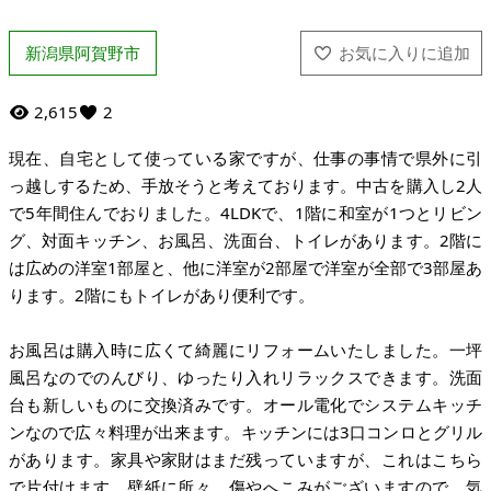
新潟県阿賀野市
2,615
2
現在、自宅として使っている家ですが、仕事の事情で県外に引
っ越しするため、手放そうと考えております。中古を購入し2人
で5年間住んでおりました。4LDKで、1階に和室が1つとリビン
グ、対面キッチン、お風呂、洗面台、トイレがあります。2階に
は広めの洋室1部屋と、他に洋室が2部屋で洋室が全部で3部屋あ
ります。2階にもトイレがあり便利です。
お風呂は購入時に広くて綺麗にリフォームいたしました。一坪
風呂なのでのんびり、ゆったり入れリラックスできます。洗面
台も新しいものに交換済みです。オール電化でシステムキッチ
ンなので広々料理が出来ます。キッチンには3口コンロとグリル
があります。家具や家財はまだ残っていますが、これはこちら
で片付けます。壁紙に所々、傷やへこみがございますので、気