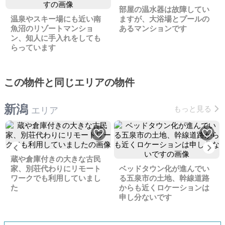
部屋の温水器は故障してい
温泉やスキー場にも近い南
ますが、大浴場とプールの
魚沼のリゾートマンショ
あるマンションです
ン、知人に手入れをしても
らっています
この物件と同じエリアの物件
新潟
もっと見る
エリア
Previous
Ne
蔵や倉庫付きの大きな古民
家、別荘代わりにリモート
ベッドタウン化が進んでい
ワークでも利用していまし
る五泉市の土地、幹線道路
た
からも近くロケーションは
申し分ないです