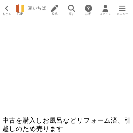
家いちば
もどる
TOP
投稿
探す
説明
ログイン
メニュー
中古を購入しお風呂などリフォーム済、引
越しのため売ります