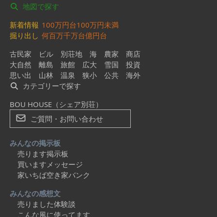
地図で探す
新着情報
100万円台
100万円未満
掘り出し
何百万
千万台
億円台
古民家
ビル
別荘地
海
農家
商店
大自然
離島
旅館
広大
雪国
投資
思い出
山林
温泉
狭小
公共
海外
カテゴリーで探す
BOU HOUSE（シェア別荘）
ご質問・お問い合わせ
みんなの掲示板
売ります掲示板
買いますメッセージ
家いちば空き家バンク
みんなの感想文
売りました体験談
こんな風に使ってます