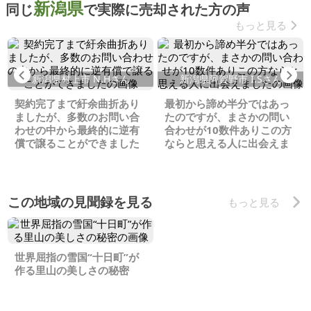
新潟県
同じ
で実際に売却された方の声
もっと見る
Previous
Ne
新潟県村上市 N.Hさん
新潟県阿賀野市 I.Sさん
契約完了まで紆余曲折あり
最初から諦め半分ではあっ
ましたが、多数のお問い合
たのですが、まさかの問い
わせの中から最終的に逆有
合わせが10数件ありこの方
償で譲ることができました
ならと思える人に出会えま
した
この地域の見聞録を見る
もっと見る
世界屈指の雪国“十日町”が
作る里山の美しさの秘密