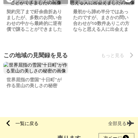
新潟県村上市 N.Hさん
新潟県阿賀野市 I.Sさん
契約完了まで紆余曲折あり
最初から諦め半分ではあっ
ましたが、多数のお問い合
たのですが、まさかの問い
わせの中から最終的に逆有
合わせが10数件ありこの方
償で譲ることができました
ならと思える人に出会えま
した
この地域の見聞録を見る
もっと見る
世界屈指の雪国“十日町”が
作る里山の美しさの秘密
一覧に戻る
全部見る
売ります
次ページ