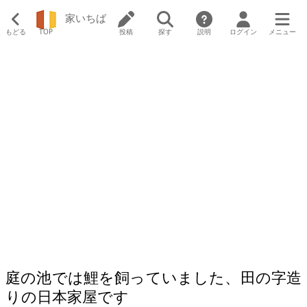
家いちば
もどる
TOP
投稿
探す
説明
ログイン
メニュー
庭の池では鯉を飼っていました、田の字造
りの日本家屋です