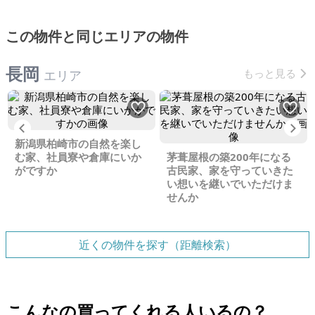
この物件と同じエリアの物件
長岡
もっと見る
エリア
Previous
Ne
新潟県柏崎市の自然を楽し
む家、社員寮や倉庫にいか
茅葺屋根の築200年になる
がですか
古民家、家を守っていきた
い想いを継いでいただけま
せんか
近くの物件を探す（距離検索）
こんなの買ってくれる人いるの？