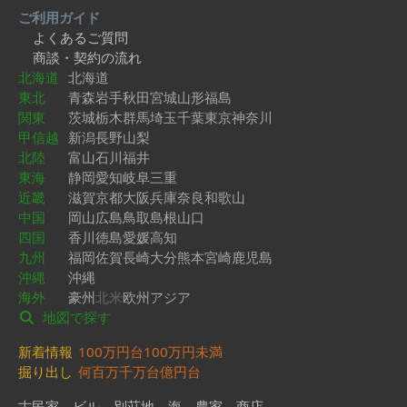
ご利用ガイド
よくあるご質問
商談・契約の流れ
北海道
北海道
東北
青森
岩手
秋田
宮城
山形
福島
関東
茨城
栃木
群馬
埼玉
千葉
東京
神奈川
甲信越
新潟
長野
山梨
北陸
富山
石川
福井
東海
静岡
愛知
岐阜
三重
近畿
滋賀
京都
大阪
兵庫
奈良
和歌山
中国
岡山
広島
鳥取
島根
山口
四国
香川
徳島
愛媛
高知
九州
福岡
佐賀
長崎
大分
熊本
宮崎
鹿児島
沖縄
沖縄
海外
豪州
北米
欧州
アジア
地図で探す
新着情報
100万円台
100万円未満
掘り出し
何百万
千万台
億円台
古民家
ビル
別荘地
海
農家
商店