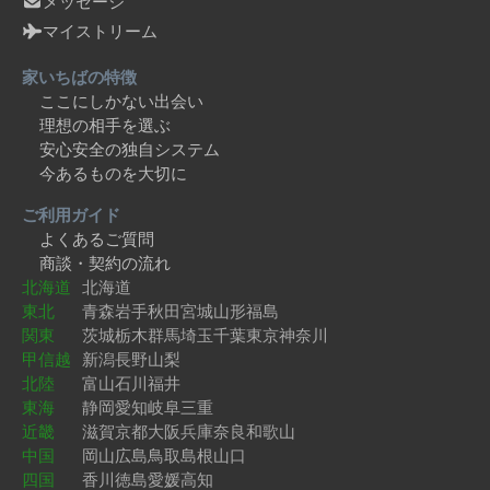
メッセージ
マイストリーム
家いちばの特徴
ここにしかない出会い
理想の相手を選ぶ
安心安全の独自システム
今あるものを大切に
ご利用ガイド
よくあるご質問
商談・契約の流れ
北海道
北海道
東北
青森
岩手
秋田
宮城
山形
福島
関東
茨城
栃木
群馬
埼玉
千葉
東京
神奈川
甲信越
新潟
長野
山梨
北陸
富山
石川
福井
東海
静岡
愛知
岐阜
三重
近畿
滋賀
京都
大阪
兵庫
奈良
和歌山
中国
岡山
広島
鳥取
島根
山口
四国
香川
徳島
愛媛
高知