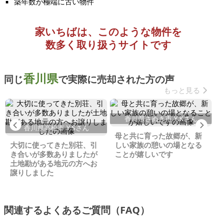
築年数が極端に古い物件
家いちばは、このような物件を
数多く取り扱うサイトです
香川県
同じ
で実際に売却された方の声
もっと見る
香川県さぬき市 Y.Kさん
Previous
Ne
香川県高松市 Y.Sさん
母と共に育った故郷が、新
大切に使ってきた別荘、引
しい家族の憩いの場となる
き合いが多数ありましたが
ことが嬉しいです
土地勘がある地元の方へお
譲りしました
関連するよくあるご質問（FAQ）