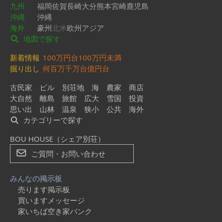
九州
福岡
佐賀
長崎
大分
熊本
宮崎
鹿児島
沖縄
沖縄
海外
豪州
北米
欧州
アジア
地図で探す
新着情報
100万円台
100万円未満
掘り出し
何百万
千万台
億円台
古民家
ビル
別荘地
海
農家
商店
大自然
離島
旅館
広大
雪国
投資
思い出
山林
温泉
狭小
公共
海外
カテゴリーで探す
BOU HOUSE（シェア別荘）
ご質問・お問い合わせ
みんなの掲示板
売ります掲示板
買いますメッセージ
家いちば空き家バンク