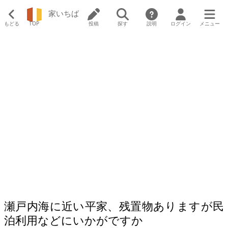
家いちば
もどる
TOP
投稿
探す
説明
ログイン
メニュー
瀬戸内海に近い平家、残置物ありますが民
泊利用などにいかがですか