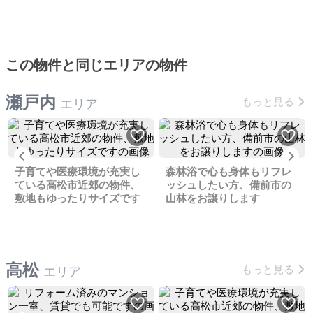
この物件と同じエリアの物件
瀬戸内
もっと見る
エリア
Previous
Ne
子育てや医療環境が充実し
森林浴で心も身体もリフレ
ている高松市近郊の物件、
ッシュしたい方、備前市の
敷地もゆったりサイズです
山林をお譲りします
高松
もっと見る
エリア