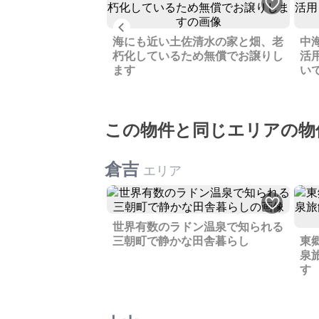
Previous
通しの良い九十九里
物あります
海にも近い土佐清水の家と畑、老
中
朽化しているため無償でお譲りし
活
ます
い
この物件と同じエリアの物
倉吉
エリア
世界有数のラドン温泉で知られる
三朝町で静かな田舎暮らし
東
泉
す