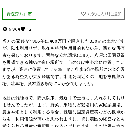
青森県八戸市
6,964
12
当方の家族が1986年に400万円で購入した330㎡の土地です
が、以来利用せず、現在も特段利用目的もない為、新たな所有
者を探しております。閑静な立地環境に加え、八戸の田園風景
を展望できる眺めの良い場所で、市のほぼ中心地に位置してい
ますが、高台に位置している為、また徒歩5分の場所に水道公園
がある為空気が大変綺麗です。水道公園近くの土地を家庭菜園
場、駐車場、資材置き場等にいかがでしょうか。
地目は雑種地で、購入以来、最近まで土地に手入れをしており
ませんでしたが、まず、野菜、果物など栽培用の家庭菜園場、
農園や畑として利用する場合、低額な固定資産税などの観点か
らも、利用価値が高いと思われますし、貸し農園の経営なども
考えられる用途の選択肢になると思われます。または資材置き