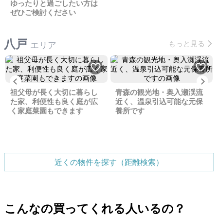
ゆったりと過ごしたい方は
ぜひご検討ください
八戸
もっと見る
エリア
Previous
Ne
祖父母が長く大切に暮らし
青森の観光地・奥入瀬渓流
た家、利便性も良く庭が広
近く、温泉引込可能な元保
く家庭菜園もできます
養所です
近くの物件を探す（距離検索）
こんなの買ってくれる人いるの？