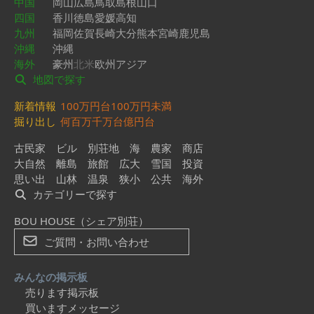
中国
岡山
広島
鳥取
島根
山口
四国
香川
徳島
愛媛
高知
九州
福岡
佐賀
長崎
大分
熊本
宮崎
鹿児島
沖縄
沖縄
海外
豪州
北米
欧州
アジア
地図で探す
新着情報
100万円台
100万円未満
掘り出し
何百万
千万台
億円台
古民家
ビル
別荘地
海
農家
商店
大自然
離島
旅館
広大
雪国
投資
思い出
山林
温泉
狭小
公共
海外
カテゴリーで探す
BOU HOUSE（シェア別荘）
ご質問・お問い合わせ
みんなの掲示板
売ります掲示板
買いますメッセージ