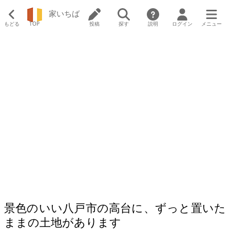
家いちば
もどる
TOP
投稿
探す
説明
ログイン
メニュー
景色のいい八戸市の高台に、ずっと置いた
ままの土地があります