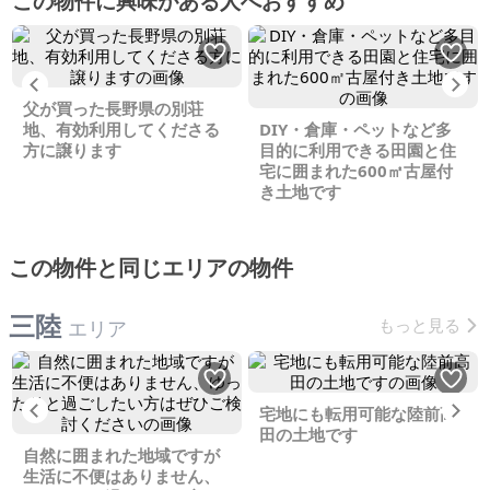
この物件に興味がある人へおすすめ
Previous
Ne
父が買った長野県の別荘
地、有効利用してくださる
DIY・倉庫・ペットなど多
方に譲ります
目的に利用できる田園と住
宅に囲まれた600㎡古屋付
き土地です
この物件と同じエリアの物件
三陸
もっと見る
エリア
Previous
Ne
宅地にも転用可能な陸前高
田の土地です
自然に囲まれた地域ですが
生活に不便はありません、