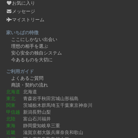
お気に入り
メッセージ
マイストリーム
家いちばの特徴
ここにしかない出会い
理想の相手を選ぶ
安心安全の独自システム
今あるものを大切に
ご利用ガイド
よくあるご質問
商談・契約の流れ
北海道
北海道
東北
青森
岩手
秋田
宮城
山形
福島
関東
茨城
栃木
群馬
埼玉
千葉
東京
神奈川
甲信越
新潟
長野
山梨
北陸
富山
石川
福井
東海
静岡
愛知
岐阜
三重
近畿
滋賀
京都
大阪
兵庫
奈良
和歌山