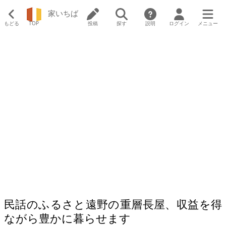
家いちば
もどる
TOP
投稿
探す
説明
ログイン
メニュー
民話のふるさと遠野の重層長屋、収益を得
ながら豊かに暮らせます