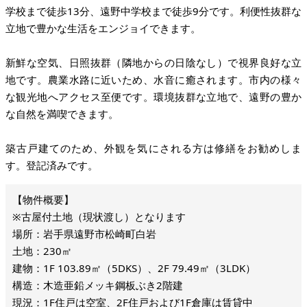
学校まで徒歩13分、遠野中学校まで徒歩9分です。利便性抜群な
立地で豊かな生活をエンジョイできます。
新鮮な空気、日照抜群（隣地からの日陰なし）で視界良好な立
地です。農業水路に近いため、水音に癒されます。市内の様々
な観光地へアクセス至便です。環境抜群な立地で、遠野の豊か
な自然を満喫できます。
築古戸建てのため、外観を気にされる方は修繕をお勧めしま
す。登記済みです。
※古屋付土地（現状渡し）となります
場所：岩手県遠野市松崎町白岩
土地：230㎡
建物：1F 103.89㎡（5DKS）、2F 79.49㎡（3LDK）
構造：木造亜鉛メッキ鋼板ぶき2階建
現況：1F住戸は空室、2F住戸および1F倉庫は賃貸中