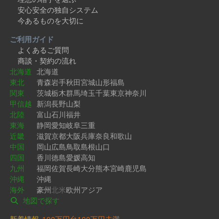
安心安全の独自システム
今あるものを大切に
ご利用ガイド
よくあるご質問
商談・契約の流れ
北海道
北海道
東北
青森
岩手
秋田
宮城
山形
福島
関東
茨城
栃木
群馬
埼玉
千葉
東京
神奈川
甲信越
新潟
長野
山梨
北陸
富山
石川
福井
東海
静岡
愛知
岐阜
三重
近畿
滋賀
京都
大阪
兵庫
奈良
和歌山
中国
岡山
広島
鳥取
島根
山口
四国
香川
徳島
愛媛
高知
九州
福岡
佐賀
長崎
大分
熊本
宮崎
鹿児島
沖縄
沖縄
海外
豪州
北米
欧州
アジア
地図で探す