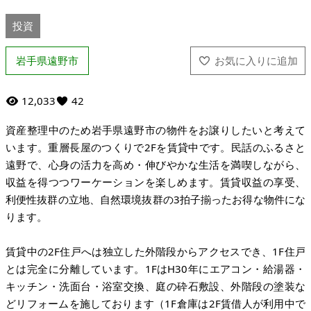
投資
岩手県遠野市
12,033
42
資産整理中のため岩手県遠野市の物件をお譲りしたいと考えて
います。重層長屋のつくりで2Fを賃貸中です。民話のふるさと
遠野で、心身の活力を高め・伸びやかな生活を満喫しながら、
収益を得つつワーケーションを楽しめます。賃貸収益の享受、
利便性抜群の立地、自然環境抜群の3拍子揃ったお得な物件にな
ります。
賃貸中の2F住戸へは独立した外階段からアクセスでき、1F住戸
とは完全に分離しています。1FはH30年にエアコン・給湯器・
キッチン・洗面台・浴室交換、庭の砕石敷設、外階段の塗装な
どリフォームを施しております（1F倉庫は2F賃借人が利用中で