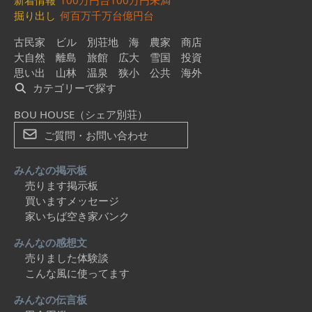
新着情報
100万円台
100万円未満
掘り出し
何百万
千万台
億円台
古民家
ビル
別荘地
海
農家
商店
大自然
離島
旅館
広大
雪国
投資
思い出
山林
温泉
狭小
公共
海外
カテゴリーで探す
BOU HOUSE（シェア別荘）
ご質問・お問い合わせ
みんなの掲示板
売ります掲示板
買いますメッセージ
家いちば空き家バンク
みんなの感想文
売りました体験談
こんな風に使ってます
みんなの伝言板