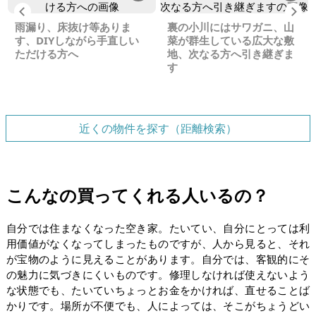
Previous
Ne
雨漏り、床抜け等ありま
裏の小川にはサワガニ、山
す、DIYしながら手直しい
菜が群生している広大な敷
ただける方へ
地、次なる方へ引き継ぎま
す
近くの物件を探す（距離検索）
こんなの買ってくれる人いるの？
自分では住まなくなった空き家。たいてい、自分にとっては利
用価値がなくなってしまったものですが、人から見ると、それ
が宝物のように見えることがあります。自分では、客観的にそ
の魅力に気づきにくいものです。修理しなければ使えないよう
な状態でも、たいていちょっとお金をかければ、直せることば
かりです。場所が不便でも、人によっては、そこがちょうどい