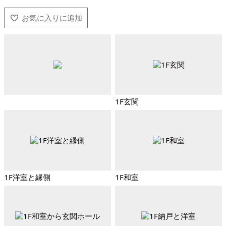
1F玄関
1F洋室と縁側
1F和室