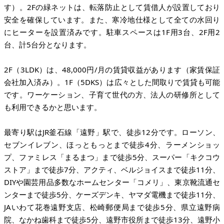
す）。2Fの緑ネットは、転落防止として賃借人が設置しており
安全を確保しています。また、寒冷地仕様として全ての水回り
にヒーターを設置済みです。駐車スペースは1F用3台、2F用2
台、計5台分となります。
2F（3LDK）は、48,000円/月の賃貸収益があります（家賃保証
会社加入済み）。1F（5DKS）は広々とした間取りで賃貸も可能
です。ワーケーション、子育て世代の方、法人の研修所として
も利用できるかと思います。
最寄り駅はJR釜石線「遠野」駅で、徒歩12分です。ローソン、
セブンイレブン、ほっともっとまで徒歩4分、ラーメンショッ
プ、ファミレス「まるまつ」まで徒歩5分、スーパー「キクコウ
ストア」まで徒歩7分、アクティ、ベルジョイスまで徒歩11分、
DIYや園芸用品多数なホームセンター「コメリ」、東京靴流通セ
ンターまで徒歩5分、ケーズデンキ、ヤマダ電機まで徒歩11分、
JAいわて花巻遠野支店、松崎郵便局まで徒歩5分、県立遠野病
院、なかね歯科まで徒歩5分、遠野市役所まで徒歩13分、遠野小