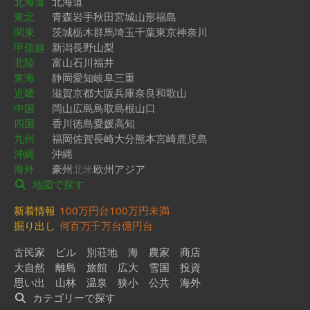
北海道
北海道
東北
青森
岩手
秋田
宮城
山形
福島
関東
茨城
栃木
群馬
埼玉
千葉
東京
神奈川
甲信越
新潟
長野
山梨
北陸
富山
石川
福井
東海
静岡
愛知
岐阜
三重
近畿
滋賀
京都
大阪
兵庫
奈良
和歌山
中国
岡山
広島
鳥取
島根
山口
四国
香川
徳島
愛媛
高知
九州
福岡
佐賀
長崎
大分
熊本
宮崎
鹿児島
沖縄
沖縄
海外
豪州
北米
欧州
アジア
地図で探す
新着情報
100万円台
100万円未満
掘り出し
何百万
千万台
億円台
古民家
ビル
別荘地
海
農家
商店
大自然
離島
旅館
広大
雪国
投資
思い出
山林
温泉
狭小
公共
海外
カテゴリーで探す