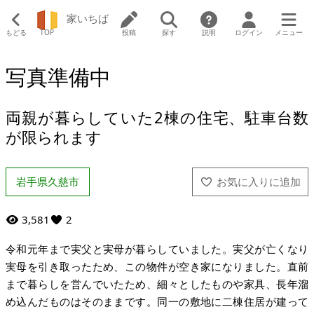
家いちば
もどる
TOP
投稿
探す
説明
ログイン
メニュー
写真準備中
両親が暮らしていた2棟の住宅、駐車台数
が限られます
岩手県久慈市
3,581
2
令和元年まで実父と実母が暮らしていました。実父が亡くなり
実母を引き取ったため、この物件が空き家になりました。直前
まで暮らしを営んでいたため、細々としたものや家具、長年溜
め込んだものはそのままです。同一の敷地に二棟住居が建って