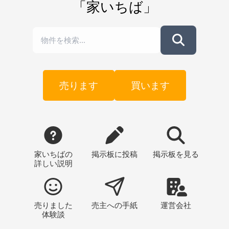
「家いちば」
売ります
買います
家いちばの
掲示板
に投稿
掲示板
を見る
詳しい説明
売りました
売主への
手紙
運営会社
体験談