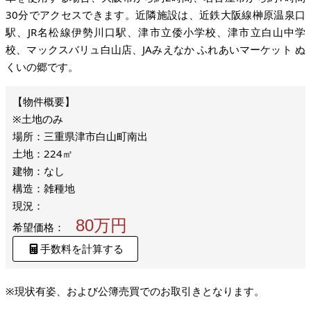
30分でアクセスできます。近隣施設は、近鉄大阪線榊原温泉口
駅、JR名松線伊勢川口駅、津市立倭小学校、津市立白山中学
校、マックスバリュ白山店、JAみえなか ふれあいマーケット ぬ
くいの郷です。
※土地のみ
場所：三重県津市白山町南出
土地：224㎡
建物：なし
構造：雑種地
現況：
80万円
希望価格：
手数料を計算する
※現状有姿、および公簿売買でのお取引きとなります。