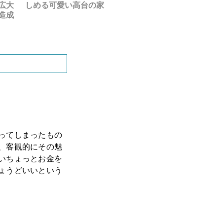
広大
しめる可愛い高台の家
静かな環境でスロ
造成
さんは優しい方々
ってしまったもの
、客観的にその魅
いちょっとお金を
ょうどいいという