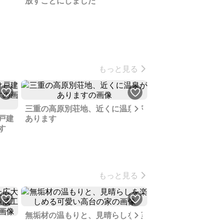
放すことにしました
済みのログハウス
もっと見る
Next
三重の高原別荘地、近くに温泉が
戸建
あります
大人数収容可能な
す
ョン済の古民家、
用できます
もっと見る
Next
無垢材の温もりと、見晴らしを楽