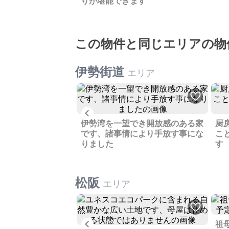
りが堪能できます
この物件と同じエリアの物
伊勢街道
エリア
Previous
一式も含まれてお
伊勢湾を一望でき開放感のある家
厨
暮らしや家庭菜園を
です、諸事情により手放す事にな
こ
れます
りました
す
松阪
エリア
Previous
家、他の物件とまと
祖