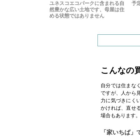
可能です
ユネスコエコパークに含まれる自
予
然豊かな広い土地です、母屋は住
める状態ではありません
こんなの
自分では住まな
ですが、人から
力に気づきにく
かければ、直せ
場合もあります
「家いちば」