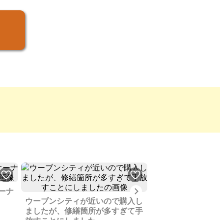
Next
ーナ
ウーブンシティが近いので購入し
薪ストーブ・ピザ
ましたが、修繕箇所が多すぎて手
ン・水回り新調と