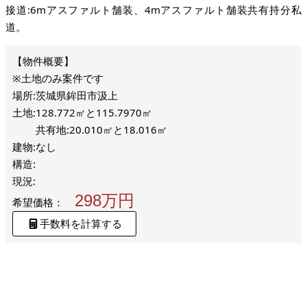
接道:6mアスファルト舗装、4mアスファルト舗装共有持分私
道。
※土地のみ案件です
場所:茨城県鉾田市汲上
土地:128.772㎡と115.7970㎡
共有地:20.010㎡と18.016㎡
建物:なし
構造:
現況:
298万円
希望価格：
手数料を計算する