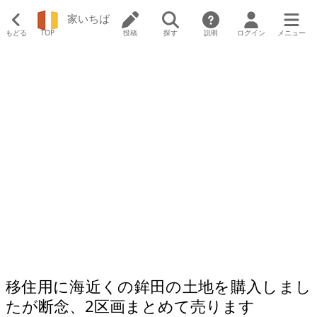
家いちば
もどる
TOP
投稿
探す
説明
ログイン
メニュー
移住用に海近くの鉾田の土地を購入しまし
たが断念、2区画まとめて売ります