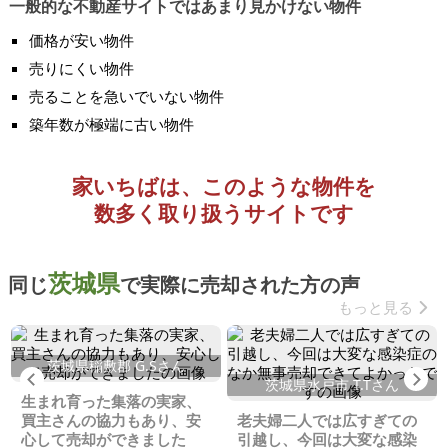
一般的な不動産サイトではあまり見かけない物件
価格が安い物件
売りにくい物件
売ることを急いでいない物件
築年数が極端に古い物件
家いちばは、このような物件を
数多く取り扱うサイトです
茨城県
同じ
で実際に売却された方の声
もっと見る
茨城県稲敷郡 G.Sさん
Previous
Ne
茨城県水戸市 T.Tさん
生まれ育った集落の実家、
買主さんの協力もあり、安
老夫婦二人では広すぎての
心して売却ができました
引越し、今回は大変な感染