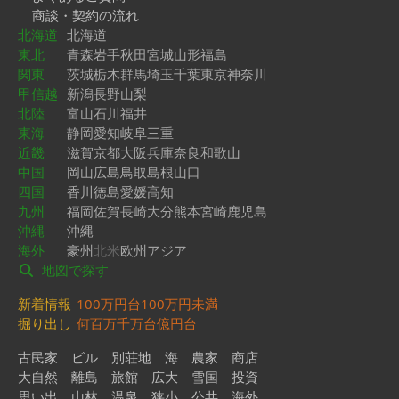
商談・契約の流れ
北海道
北海道
東北
青森
岩手
秋田
宮城
山形
福島
関東
茨城
栃木
群馬
埼玉
千葉
東京
神奈川
甲信越
新潟
長野
山梨
北陸
富山
石川
福井
東海
静岡
愛知
岐阜
三重
近畿
滋賀
京都
大阪
兵庫
奈良
和歌山
中国
岡山
広島
鳥取
島根
山口
四国
香川
徳島
愛媛
高知
九州
福岡
佐賀
長崎
大分
熊本
宮崎
鹿児島
沖縄
沖縄
海外
豪州
北米
欧州
アジア
地図で探す
新着情報
100万円台
100万円未満
掘り出し
何百万
千万台
億円台
古民家
ビル
別荘地
海
農家
商店
大自然
離島
旅館
広大
雪国
投資
思い出
山林
温泉
狭小
公共
海外