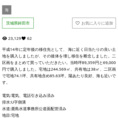
海
茨城県鉾田市
23,129
62
平成14年に定年後の移住先として、 海に近く日当たりの良い土
地を購入しましたが、その後体を壊し移住を断念しました。二
区画をまとめて買っていただきたい。当時坪89,359円と69,000
円で購入しました。宅地は244.569㎡、共有地は38㎡、二区画
で宅地74.1坪、共有地含め85.63坪。陽あたり良好、海も近いで
す。
電気:電気、電話引き込み済み
排水:U字側溝
水道:鹿島水道事務所公道面配管済み
地目:宅地