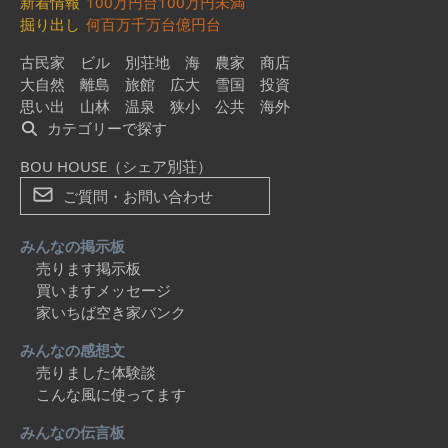
新着情報
100万円台
100万円未満
掘り出し
何百万
千万台
億円台
古民家
ビル
別荘地
海
農家
商店
大自然
離島
旅館
広大
雪国
投資
思い出
山林
温泉
狭小
公共
海外
カテゴリーで探す
BOU HOUSE（シェア別荘）
ご質問・お問い合わせ
みんなの掲示板
売ります掲示板
買いますメッセージ
家いちば空き家バンク
みんなの感想文
売りました体験談
こんな風に使ってます
みんなの伝言板