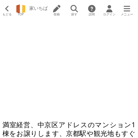
家いちば
もどる
TOP
投稿
探す
説明
ログイン
メニュー
満室経営、中京区アドレスのマンション1
棟をお譲りします、京都駅や観光地もすぐ