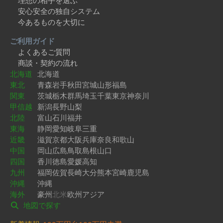
理想の相手を選ぶ
安心安全の独自システム
今あるものを大切に
ご利用ガイド
よくあるご質問
商談・契約の流れ
北海道
北海道
東北
青森
岩手
秋田
宮城
山形
福島
関東
茨城
栃木
群馬
埼玉
千葉
東京
神奈川
甲信越
新潟
長野
山梨
北陸
富山
石川
福井
東海
静岡
愛知
岐阜
三重
近畿
滋賀
京都
大阪
兵庫
奈良
和歌山
中国
岡山
広島
鳥取
島根
山口
四国
香川
徳島
愛媛
高知
九州
福岡
佐賀
長崎
大分
熊本
宮崎
鹿児島
沖縄
沖縄
海外
豪州
北米
欧州
アジア
地図で探す