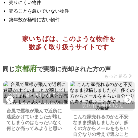
売りにくい物件
売ることを急いでいない物件
築年数が極端に古い物件
家いちばは、このような物件を
数多く取り扱うサイトです
京都府
同じ
で実際に売却された方の声
もっと見る
京都府八幡市橋本狩尾 E.Kさ
Previous
Ne
ん
京都府伊根町 S.Tさん
台風で屋根が飛んで近所に
迷惑かけていましたが壊し
こんな家売れるのかと不安
てしまうのはもったいなく
なまま投稿しましたが、多
何とか売ってみようと思い
くの方からメールをもらい
ました
自分なりの考えで選ぶこと