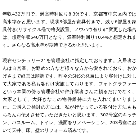
年収432万円で、満室時利回り8.3%です。京都市中京区内では
高水準かと思います。現状3部屋が家具付きで、残り6部屋を家
具付き(リサイクル品で格安設置、ノウハウ有り)に変更した場合
は、想定年収540万円となり、満室時利回り10.4%と想定されま
す。さらなる高水準が期待できるかと思います。
現在センチュリー21を管理会社に指定しております。入居者さ
んは自営業、お勤めの方など様々な方から愛されており、おか
げさまで経営は順調です。昨今のSNSの発展により客付けに対し
て大家である私も客付け実施しております。フォトグラファー
という本業の傍ら管理会社や仲介業者さんに頼るだけでなく、
大家として、大好きなこの物件維持に力を入れてまいりまし
た。ご購入ご検討の方には、私が行なっている客付け方法もも
ちろんお伝えさせていただきたいと思います。302号室のキッチ
ン、バスルーム、トイレ、洗面をリノベーション、203号室にお
いて天井、床、壁のリフォーム済みです。