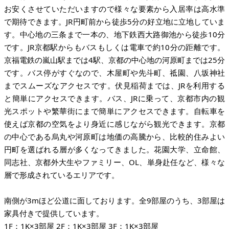
お安くさせていただいますので様々な要素から入居率は高水準
で期待できます。JR円町前から徒歩5分の好立地に立地していま
す。中心地の三条まで一本の、地下鉄西大路御池から徒歩10分
です。JR京都駅からもバスもしくは電車で約10分の距離です。
京福電鉄の嵐山駅までは4駅、京都の中心地の河原町までは25分
です。バス停がすぐなので、木屋町や先斗町、祗園、八坂神社
までスムーズなアクセスです。伏見稲荷までは、JRを利用する
と簡単にアクセスできます。バス、JRに乗って、京都市内の観
光スポットや繁華街にまで簡単にアクセスできます。自転車を
使えば京都の空気をより身近に感じながら観光できます。京都
の中心である烏丸や河原町は地価の高騰から、比較的住みよい
円町を選ばれる層が多くなってきました。花園大学、立命館、
同志社、京都外大生やファミリー、OL、単身赴任など、様々な
層で形成されているエリアです。
南側が3mほど公道に面しております。全9部屋のうち、3部屋は
家具付きで提供しています。
1F：1K×3部屋 2F：1K×3部屋 3F：1K×3部屋