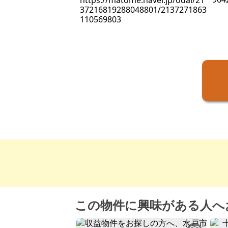
https://matome.naver.jp/odai/21
37216819288048801/2137271863
110569803
この物件に興味がある人へ