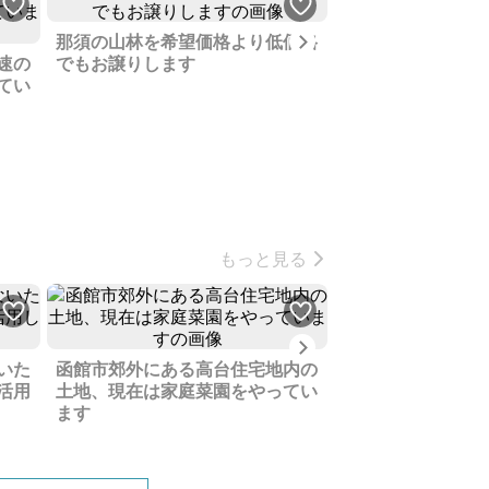
Next
那須の山林を希望価格より低価格
長年かけて育てた
速の
でもお譲りします
し空間広がるコテ
てい
もっと見る
Next
北海道にある土地
いた
函館市郊外にある高台住宅地内の
蔵があるかもしれ
活用
土地、現在は家庭菜園をやってい
ます