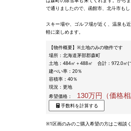
は森町の除雪車も来てくれます。から
で通りましたので、函館市、北斗市もし
スキー場や、ゴルフ場が近く、温泉も
軽に楽しめます。
【物件概要】※土地のみの物件です
場所：北海道茅部郡森町
土地：484㎡＋488㎡ 合計：972.0
建ぺい率：20％
容積率：40％
130万円（価格
希望価格：
手数料を計算する
※1区画のみのご購入希望の方はご相談