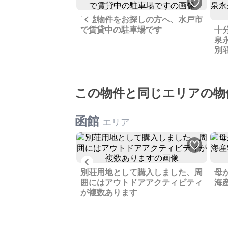
Previous
収益物件をお探しの方へ、水戸市
った源泉かけ流しの
で賃貸中の駐車場です
十
よくお気に入りでし
泉
別
この物件と同じエリアの物
函館
エリア
Previous
きる車庫付き・ゆっ
別荘用地として購入しました、周
母
り、今も居住中です
囲にはアウトドアアクティビティ
海
す
が複数あります