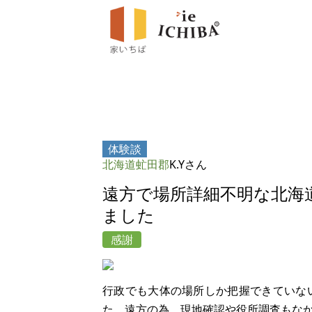
体験談
北海道虻田郡
K.Yさん
遠方で場所詳細不明な北海
ました
感謝
行政でも大体の場所しか把握できていな
た。遠方の為、現地確認や役所調査もな