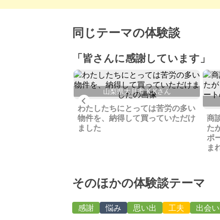
同じテーマの体験談
「皆さんに感謝しています」
見市 K.Yさん
山梨県大月市 K.Kさん
Previous
見つかり、処分のこ
わたしたちにとっては苦労の多い
もなく売却できまし
物件を、納得して買っていただけ
商
ました
た
ポ
ま
そのほかの体験談テーマ
感謝
悩み
思い出
工夫
出会い