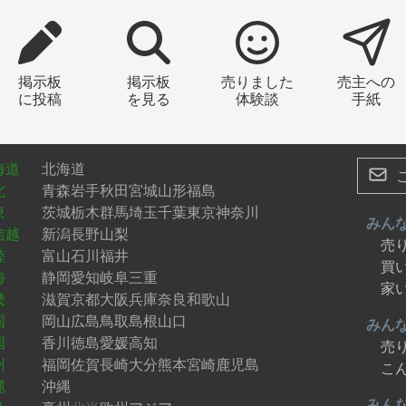
掲示板
掲示板
売りました
売主への
に投稿
を見る
体験談
手紙
海道
北海道
北
青森
岩手
秋田
宮城
山形
福島
東
茨城
栃木
群馬
埼玉
千葉
東京
神奈川
みん
信越
新潟
長野
山梨
売
陸
富山
石川
福井
買
海
静岡
愛知
岐阜
三重
家
畿
滋賀
京都
大阪
兵庫
奈良
和歌山
国
岡山
広島
鳥取
島根
山口
みん
国
香川
徳島
愛媛
高知
売
州
福岡
佐賀
長崎
大分
熊本
宮崎
鹿児島
こ
縄
沖縄
みん