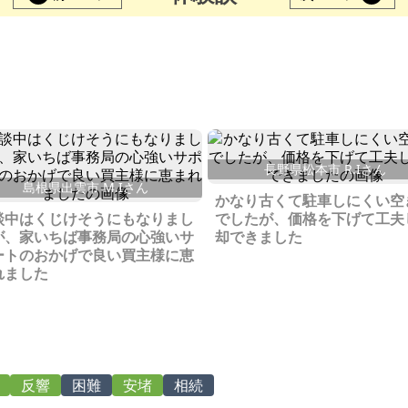
長野県松本市 R.Iさん
島根県出雲市 M.Iさん
かなり古くて駐車しにくい空
談中はくじけそうにもなりまし
でしたが、価格を下げて工夫
が、家いちば事務局の心強いサ
却できました
ートのおかげで良い買主様に恵
れました
反響
困難
安堵
相続