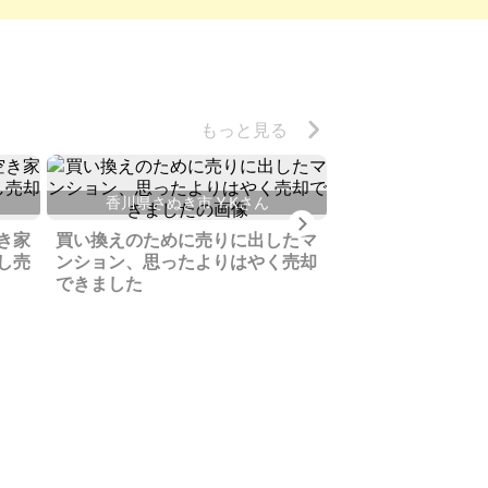
もっと見る
香川県さぬき市 Y.Kさん
Next
兵庫県養父市 
き家
買い換えのために売りに出したマ
し売
ンション、思ったよりはやく売却
若い頃アウトドア
できました
物、有効利用して
う思いで家いちば
売却できました