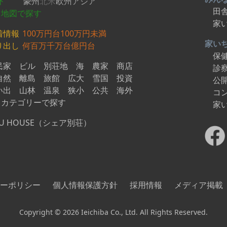
外
豪州
北米
欧州
アジア
田
地図で探す
家
着情報
100万円台
100万円未満
家い
り出し
何百万
千万台
億円台
保
民家
ビル
別荘地
海
農家
商店
診
自然
離島
旅館
広大
雪国
投資
公
い出
山林
温泉
狭小
公共
海外
コ
カテゴリーで探す
家
U HOUSE（シェア別荘）
ーポリシー
個人情報保護方針
採用情報
メディア掲載
Copyright © 2026 Ieichiba Co., Ltd. All Rights Reserved.