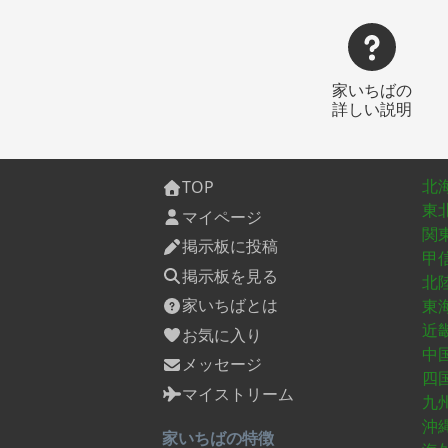
家いちばの
詳しい説明
北
TOP
東
マイページ
関
掲示板に投稿
甲
掲示板を見る
北
家いちばとは
東
近
お気に入り
中
メッセージ
四
マイストリーム
九
沖
家いちばの特徴