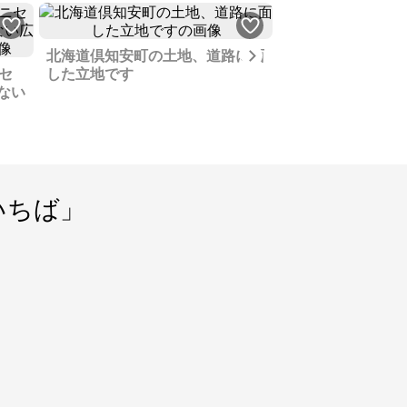
Next
北海道倶知安町の土地、道路に面
セ
した立地です
ニセコエリアのお
ない
地、近隣はリゾー
へのアクセスも良
いちば」