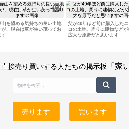
蹄山を望める気持ちの良い土地
父が40年ほど前に購入したニ
すが、現在は草が生い茂ってお
コの土地、周りに建物などが
ます
広大な原野だと思います
「家
を直接売り買いする人たちの掲示板
売ります
買います