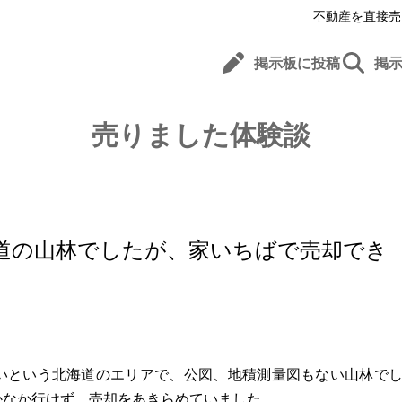
不動産を直接売
掲示板に投稿
掲
売りました体験談
道の山林でしたが、家いちばで売却でき
いという北海道のエリアで、公図、地積測量図もない山林で
かなか行けず、売却をあきらめていました。