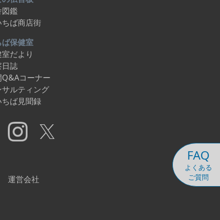
舎図鑑
いちば商店街
ちば保健室
健室だより
察日誌
開Q&Aコーナー
ンサルティング
いちば見聞録
FAQ
よくある
ご質問
運営会社