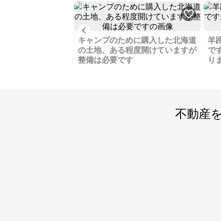
Previous
も山も見える立地、
キャンプのために購入した北海道
羊
スを建てるつもりで
の土地、ある程度開けていますが
で
整備は必要です
り
不動産