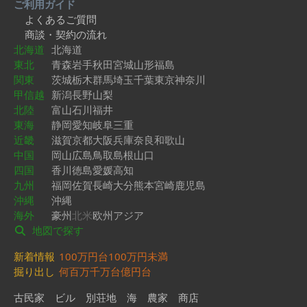
ご利用ガイド
よくあるご質問
商談・契約の流れ
北海道
北海道
東北
青森
岩手
秋田
宮城
山形
福島
関東
茨城
栃木
群馬
埼玉
千葉
東京
神奈川
甲信越
新潟
長野
山梨
北陸
富山
石川
福井
東海
静岡
愛知
岐阜
三重
近畿
滋賀
京都
大阪
兵庫
奈良
和歌山
中国
岡山
広島
鳥取
島根
山口
四国
香川
徳島
愛媛
高知
九州
福岡
佐賀
長崎
大分
熊本
宮崎
鹿児島
沖縄
沖縄
海外
豪州
北米
欧州
アジア
地図で探す
新着情報
100万円台
100万円未満
掘り出し
何百万
千万台
億円台
古民家
ビル
別荘地
海
農家
商店