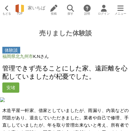
家いちば
もどる
TOP
投稿
探す
説明
ログイン
メニュー
売りました体験談
体験談
福岡県北九州市
K.Nさん
管理できず売ることにした家、遠距離を心
配していましたが杞憂でした。
安堵
木造平屋一軒家、借家としていましたが、雨漏り、内装などの
問題があり、退去していただきました。業者や自己で修理、手
直ししていましたが、年を取り管理出来ないと考え、所有者で