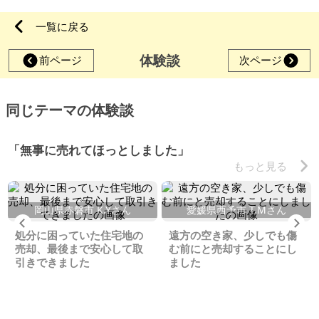
一覧に戻る
体験談
前ページ
次ページ
同じテーマの体験談
「無事に売れてほっとしました」
もっと見る
岡山県赤磐市 K.Yさん
愛媛県西予市 T.Mさん
Previous
Ne
処分に困っていた住宅地の
遠方の空き家、少しでも傷
売却、最後まで安心して取
む前にと売却することにし
引きできました
ました