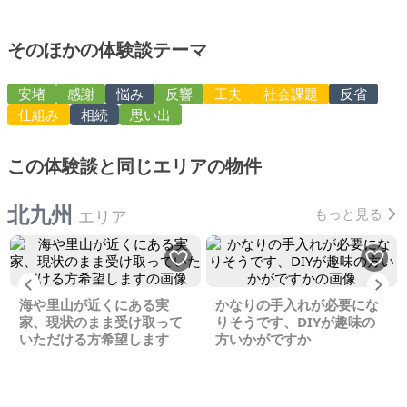
そのほかの体験談テーマ
安堵
感謝
悩み
反響
工夫
社会課題
反省
仕組み
相続
思い出
この体験談と同じエリアの物件
北九州
もっと見る
エリア
Previous
Ne
海や里山が近くにある実
かなりの手入れが必要にな
家、現状のまま受け取って
りそうです、DIYが趣味の
いただける方希望します
方いかがですか