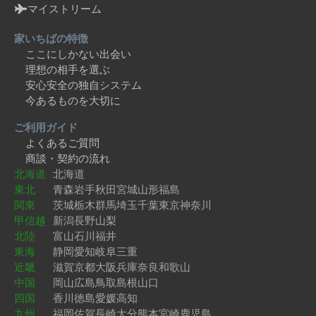
マイストリーム
家いちばの特徴
ここにしかない出会い
理想の相手を選ぶ
安心安全の独自システム
今あるものを大切に
ご利用ガイド
よくあるご質問
商談・契約の流れ
北海道
北海道
東北
青森
岩手
秋田
宮城
山形
福島
関東
茨城
栃木
群馬
埼玉
千葉
東京
神奈川
甲信越
新潟
長野
山梨
北陸
富山
石川
福井
東海
静岡
愛知
岐阜
三重
近畿
滋賀
京都
大阪
兵庫
奈良
和歌山
中国
岡山
広島
鳥取
島根
山口
四国
香川
徳島
愛媛
高知
九州
福岡
佐賀
長崎
大分
熊本
宮崎
鹿児島