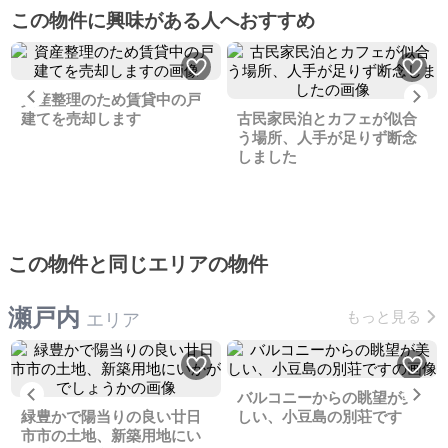
この物件に興味がある人へおすすめ
Previous
Ne
資産整理のため賃貸中の戸
建てを売却します
古民家民泊とカフェが似合
う場所、人手が足りず断念
しました
この物件と同じエリアの物件
瀬戸内
もっと見る
エリア
Previous
Ne
バルコニーからの眺望が美
緑豊かで陽当りの良い廿日
しい、小豆島の別荘です
市市の土地、新築用地にい