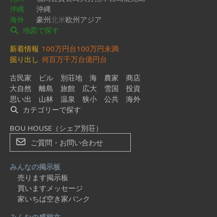
沖縄
沖縄
海外
豪州
北米
欧州
アジア
地図で探す
新着情報
100万円台
100万円未満
掘り出し
何百万
千万台
億円台
古民家
ビル
別荘地
海
農家
商店
大自然
離島
旅館
広大
雪国
投資
思い出
山林
温泉
狭小
公共
海外
カテゴリーで探す
BOU HOUSE（シェア別荘）
ご質問・お問い合わせ
みんなの掲示板
売ります掲示板
買いますメッセージ
家いちば空き家バンク