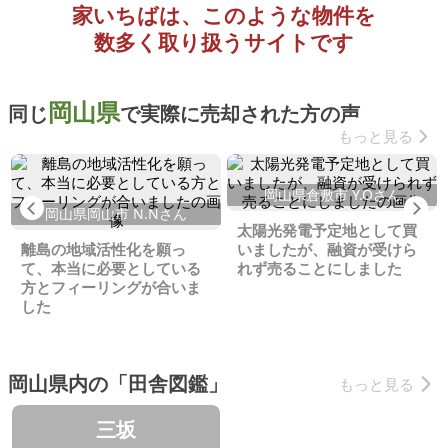
家いちばは、このような物件を
数多く取り扱うサイトです
岡山県
同じ
で実際に売却された方の声
もっと見る
岡山県倉敷市 Y.Oさん
Previous
Ne
岡山県岡山市 N.Nさん
太陽光発電予定地として買
離島の地域活性化を願っ
いましたが、融資が受けら
て、本当に必要としている
れず売ることにしました
方とフィーリングが合いま
した
岡山県内の「田舎図鑑」
もっと見る
三坂