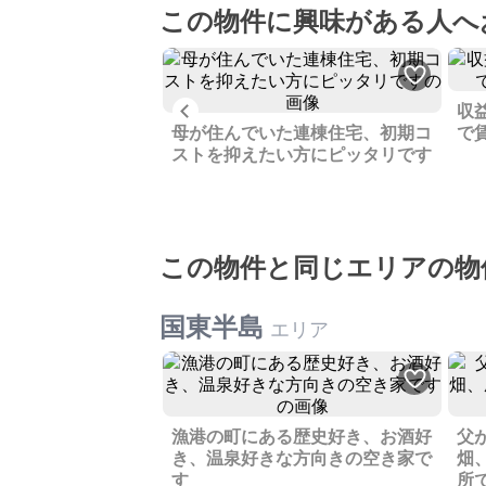
この物件に興味がある人へ
Previous
る通路もある、五島
収
す
母が住んでいた連棟住宅、初期コ
で
ストを抑えたい方にピッタリです
この物件と同じエリアの物
国東半島
エリア
漁港の町にある歴史好き、お酒好
父
き、温泉好きな方向きの空き家で
畑
す
所