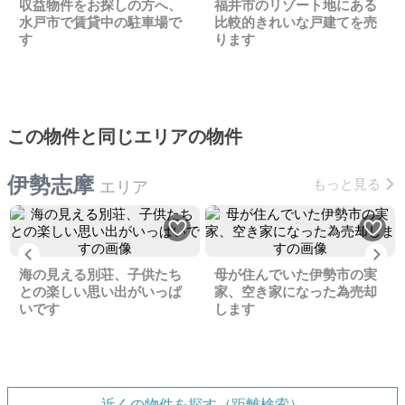
収益物件をお探しの方へ、
福井市のリゾート地にある
水戸市で賃貸中の駐車場で
比較的きれいな戸建てを売
す
ります
この物件と同じエリアの物件
伊勢志摩
もっと見る
エリア
Previous
Ne
海の見える別荘、子供たち
母が住んでいた伊勢市の実
との楽しい思い出がいっぱ
家、空き家になった為売却
いです
します
近くの物件を探す（距離検索）