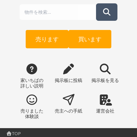
売ります
買います
家いちばの
掲示板
に投稿
掲示板
を見る
詳しい説明
売りました
売主への
手紙
運営会社
体験談
TOP