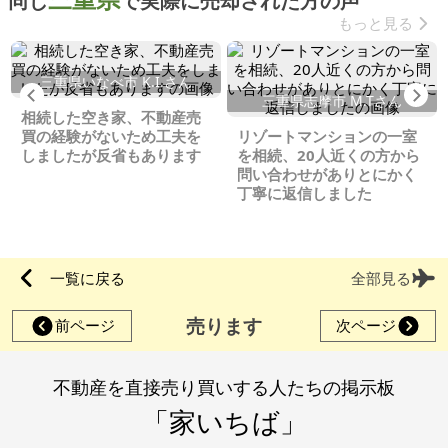
同じ
で実際に売却された方の声
もっと見る
三重県いなべ市 K.I.さん
Previous
Ne
三重県志摩市 M.Tさん
相続した空き家、不動産売
買の経験がないため工夫を
リゾートマンションの一室
しましたが反省もあります
を相続、20人近くの方から
問い合わせがありとにかく
丁寧に返信しました
一覧に戻る
全部見る
売ります
前ページ
次ページ
不動産を直接売り買いする人たちの掲示板
「家いちば」