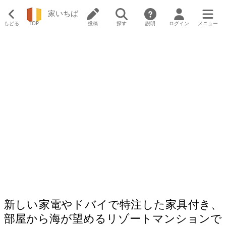
家いちば
もどる
TOP
投稿
探す
説明
ログイン
メニュー
新しい家電やドバイで特注した家具付き、
部屋から海が望めるリゾートマンションで