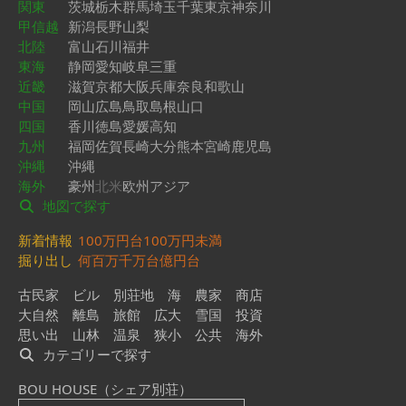
関東
茨城
栃木
群馬
埼玉
千葉
東京
神奈川
甲信越
新潟
長野
山梨
北陸
富山
石川
福井
東海
静岡
愛知
岐阜
三重
近畿
滋賀
京都
大阪
兵庫
奈良
和歌山
中国
岡山
広島
鳥取
島根
山口
四国
香川
徳島
愛媛
高知
九州
福岡
佐賀
長崎
大分
熊本
宮崎
鹿児島
沖縄
沖縄
海外
豪州
北米
欧州
アジア
地図で探す
新着情報
100万円台
100万円未満
掘り出し
何百万
千万台
億円台
古民家
ビル
別荘地
海
農家
商店
大自然
離島
旅館
広大
雪国
投資
思い出
山林
温泉
狭小
公共
海外
カテゴリーで探す
BOU HOUSE（シェア別荘）