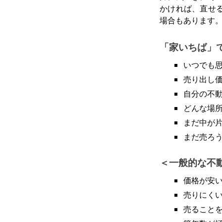
かければ、直せ
場合もあります
「家いちば」
いつでも
売り出し
自分の不
どんな場
まだ中が
まだ売ろ
一般的な不
価格が安
売りにく
売ること