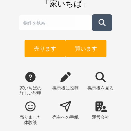
「家いちば」
売ります
買います
家いちばの
掲示板
に投稿
掲示板
を見る
詳しい説明
売りました
売主への
手紙
運営会社
体験談