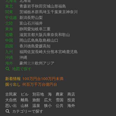
北海道
北海道
東北
青森
岩手
秋田
宮城
山形
福島
関東
茨城
栃木
群馬
埼玉
千葉
東京
神奈川
甲信越
新潟
長野
山梨
北陸
富山
石川
福井
東海
静岡
愛知
岐阜
三重
近畿
滋賀
京都
大阪
兵庫
奈良
和歌山
中国
岡山
広島
鳥取
島根
山口
四国
香川
徳島
愛媛
高知
九州
福岡
佐賀
長崎
大分
熊本
宮崎
鹿児島
沖縄
沖縄
海外
豪州
北米
欧州
アジア
地図で探す
新着情報
100万円台
100万円未満
掘り出し
何百万
千万台
億円台
古民家
ビル
別荘地
海
農家
商店
大自然
離島
旅館
広大
雪国
投資
思い出
山林
温泉
狭小
公共
海外
カテゴリーで探す