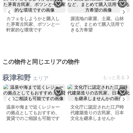
Previous
Ne
カフェをしようかと購入し
源流地の家屋、土蔵、山林
た茅葺古民家、ポツンと一
など、まとめて購入活用で
軒家的な環境です
きる方希望
この物件と同じエリアの物件
萩津和野
もっと見る
エリア
Previous
Ne
温泉や海まで近くレジャー
文化庁に認定された江戸時
の拠点としてもおすすめ、
代建築造りの古民家、日本
賃貸でのご相談も可能です
文化を継承しませんか