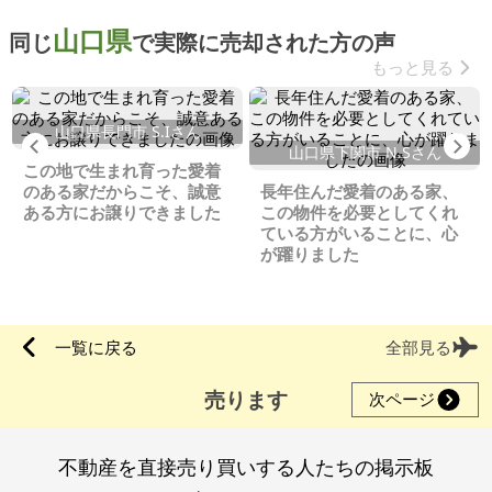
山口県
同じ
で実際に売却された方の声
もっと見る
山口県長門市 S.Iさん
Previous
Ne
山口県下関市 N.Sさん
この地で生まれ育った愛着
のある家だからこそ、誠意
長年住んだ愛着のある家、
ある方にお譲りできました
この物件を必要としてくれ
ている方がいることに、心
が躍りました
一覧に戻る
全部見る
売ります
次ページ
不動産を直接売り買いする人たちの掲示板