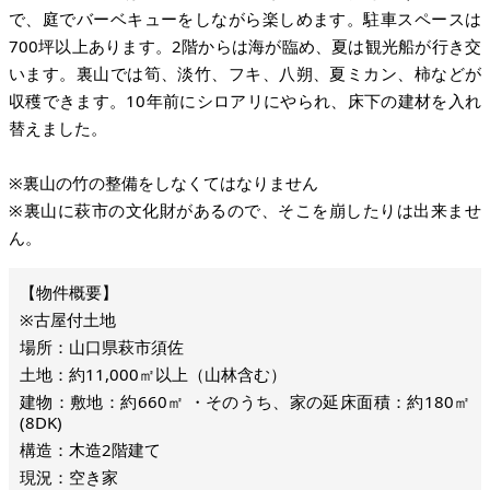
で、庭でバーベキューをしながら楽しめます。駐車スペースは
700坪以上あります。2階からは海が臨め、夏は観光船が行き交
います。裏山では筍、淡竹、フキ、八朔、夏ミカン、柿などが
収穫できます。10年前にシロアリにやられ、床下の建材を入れ
替えました。
※裏山の竹の整備をしなくてはなりません
※裏山に萩市の文化財があるので、そこを崩したりは出来ませ
ん。
※古屋付土地
場所：山口県萩市須佐
土地：約11,000㎡以上（山林含む）
建物：敷地：約660㎡ ・そのうち、家の延床面積：約180㎡
(8DK)
構造：木造2階建て
現況：空き家