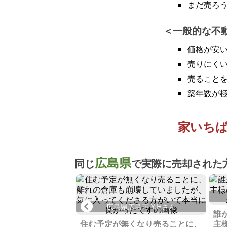
まだ売ろ
一般的な不
価格が安
売りにく
売ること
築年数が
家いち
広島県
同じ
で実際に売却された
Previous
島市 A.Kさん
広島県広島市 Y.Hさん
誰
る家いちばのシステ
住む予定が無くなり売ることに、
主