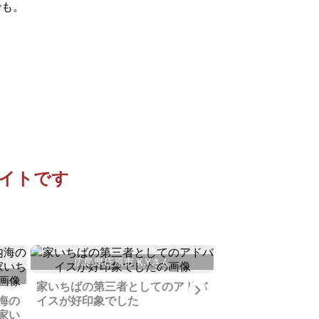
でも。
イトです
広島県庄原市 K.Yさん
広島県尾道市栗原
家いちばの第三者としてのアドバ
Next
海の
イスが好印象でした
内覧の方々は遠く
家い
て、いろいろな話