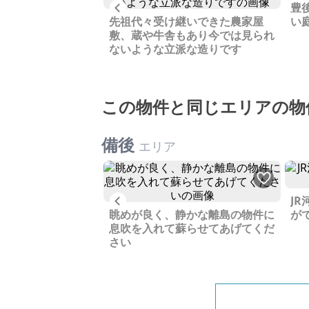
Previous
豊
近くレジャーの拠点
先祖代々受け継いできた農家屋
い
すめ、賃貸でのご相
敷、蔵や牛舎もあり今では見られ
ないような立派な造りです
この物件と同じエリアの物
備後
エリア
Previous
近くの広い土地を一
J
眺めが良く、静かな離島の物件に
が
息吹を入れて蘇らせてあげてくだ
さい