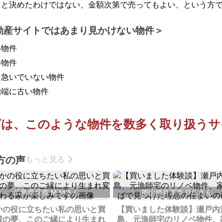
うと決めたわけではない、金額次第で売ってもよい、という方
動産サイトではあまり見かけない物件
い物件
い物件
を急いでいない物件
極端に古い物件
ばは、このような物件を
数多く取り扱うサ
方の声
もっと見る
広島県呉市 M.Mさん
岡山県井原市 O.C.さん
かの役に立ちたい私の思いと買
【買いました体験談】瀬戸内
様の夢、このご縁により生まれ
島、元漁師宅のリノベ物件、