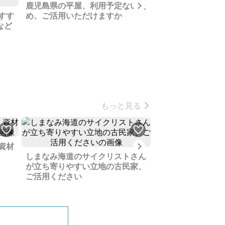
Next
鹿児島県の平屋、利用予定ないた
すす
め、ご活用いただけますか
デッキパーティー
など
ムにも、別荘感覚
めるボートハウス
もっと見る
Next
資材
中国山地の静かな
しまなみ海道のサイクリストさん
造2階建てです
が立ち寄りやすい立地の古民家、
ご活用ください