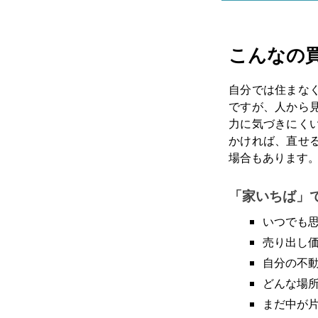
こんなの
自分では住まな
ですが、人から
力に気づきにく
かければ、直せ
場合もあります
「家いちば」
いつでも
売り出し
自分の不
どんな場
まだ中が