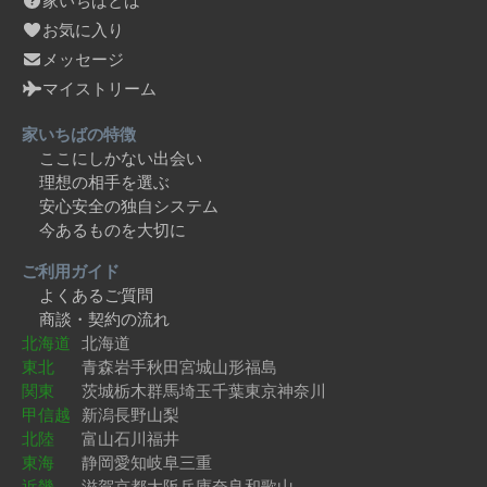
家いちばとは
お気に入り
メッセージ
マイストリーム
家いちばの特徴
ここにしかない出会い
理想の相手を選ぶ
安心安全の独自システム
今あるものを大切に
ご利用ガイド
よくあるご質問
商談・契約の流れ
北海道
北海道
東北
青森
岩手
秋田
宮城
山形
福島
関東
茨城
栃木
群馬
埼玉
千葉
東京
神奈川
甲信越
新潟
長野
山梨
北陸
富山
石川
福井
東海
静岡
愛知
岐阜
三重
近畿
滋賀
京都
大阪
兵庫
奈良
和歌山