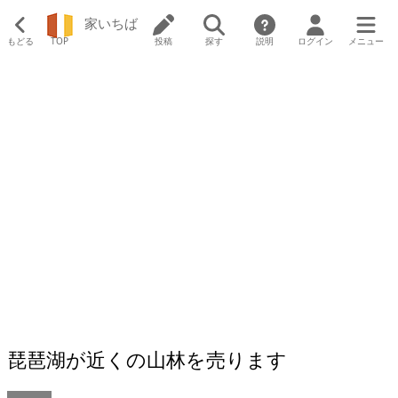
家いちば
もどる
TOP
投稿
探す
説明
ログイン
メニュー
琵琶湖が近くの山林を売ります