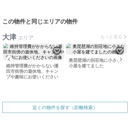
この物件と同じエリアの物件
大津
もっと見る
エリア
Previous
Ne
奥琵琶湖の別荘地に小さな
維持管理費がかからない瀬
小屋を建てました
田市街傍の遊休地、キャン
プや趣味にお使いください
近くの物件を探す（距離検索）