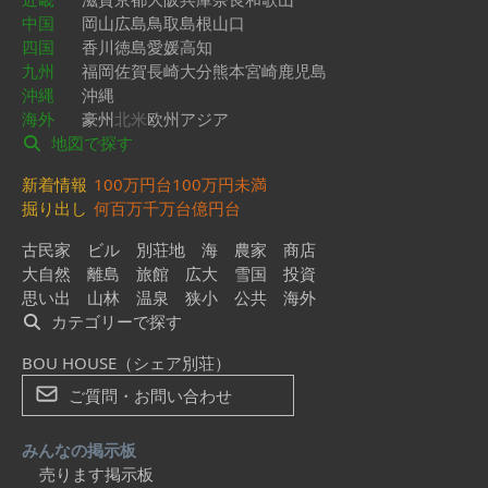
中国
岡山
広島
鳥取
島根
山口
四国
香川
徳島
愛媛
高知
九州
福岡
佐賀
長崎
大分
熊本
宮崎
鹿児島
沖縄
沖縄
海外
豪州
北米
欧州
アジア
地図で探す
新着情報
100万円台
100万円未満
掘り出し
何百万
千万台
億円台
古民家
ビル
別荘地
海
農家
商店
大自然
離島
旅館
広大
雪国
投資
思い出
山林
温泉
狭小
公共
海外
カテゴリーで探す
BOU HOUSE（シェア別荘）
ご質問・お問い合わせ
みんなの掲示板
売ります掲示板