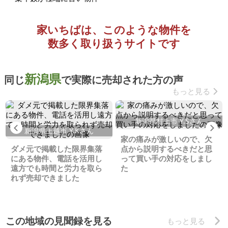
家いちばは、このような物件を
数多く取り扱うサイトです
新潟県
同じ
で実際に売却された方の声
もっと見る
新潟県村上市 Y.Sさん
Previous
Ne
新潟県上越市 Y.Kさん
家の痛みが激しいので、欠
ダメ元で掲載した限界集落
点から説明するべきだと思
にある物件、電話を活用し
って買い手の対応をしまし
遠方でも時間と労力を取ら
た
れず売却できました
この地域の見聞録を見る
もっと見る