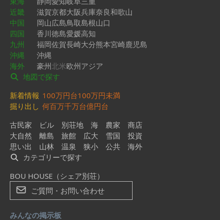
東海
静岡
愛知
岐阜
三重
近畿
滋賀
京都
大阪
兵庫
奈良
和歌山
中国
岡山
広島
鳥取
島根
山口
四国
香川
徳島
愛媛
高知
九州
福岡
佐賀
長崎
大分
熊本
宮崎
鹿児島
沖縄
沖縄
海外
豪州
北米
欧州
アジア
地図で探す
新着情報
100万円台
100万円未満
掘り出し
何百万
千万台
億円台
古民家
ビル
別荘地
海
農家
商店
大自然
離島
旅館
広大
雪国
投資
思い出
山林
温泉
狭小
公共
海外
カテゴリーで探す
BOU HOUSE（シェア別荘）
ご質問・お問い合わせ
みんなの掲示板