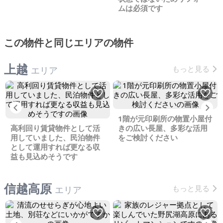
ムは必須です
この物件と同じエリアの物件
上越
もっと見る
エリア
Previous
Ne
1階が元印刷所の物置小屋付
高利回り賃貸物件として活
きの広い長屋、多彩な活用
用していました、民泊物件
をご検討ください
として運用すれば更なる収
益も見込めそうです
信越高原
もっと見る
エリア