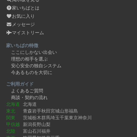
家いちばとは
お気に入り
メッセージ
マイストリーム
家いちばの特徴
ここにしかない出会い
理想の相手を選ぶ
安心安全の独自システム
今あるものを大切に
ご利用ガイド
よくあるご質問
商談・契約の流れ
北海道
北海道
東北
青森
岩手
秋田
宮城
山形
福島
関東
茨城
栃木
群馬
埼玉
千葉
東京
神奈川
甲信越
新潟
長野
山梨
北陸
富山
石川
福井