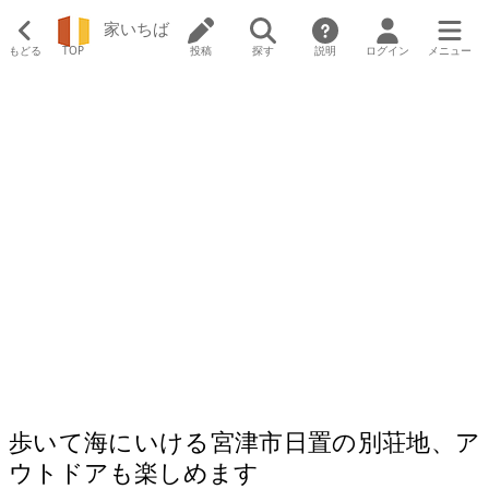
家いちば
もどる
TOP
投稿
探す
説明
ログイン
メニュー
歩いて海にいける宮津市日置の別荘地、ア
ウトドアも楽しめます