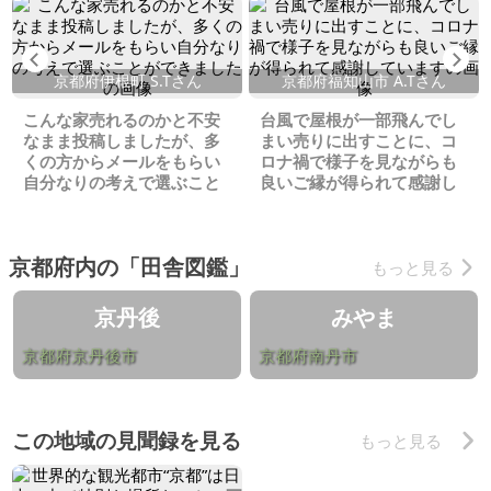
Previous
Ne
京都府伊根町 S.Tさん
京都府福知山市 A.Tさん
こんな家売れるのかと不安
台風で屋根が一部飛んでし
なまま投稿しましたが、多
まい売りに出すことに、コ
くの方からメールをもらい
ロナ禍で様子を見ながらも
自分なりの考えで選ぶこと
良いご縁が得られて感謝し
ができました
ています
京都府内の「田舎図鑑」
もっと見る
京丹後
みやま
京都府京丹後市
京都府南丹市
この地域の見聞録を見る
もっと見る