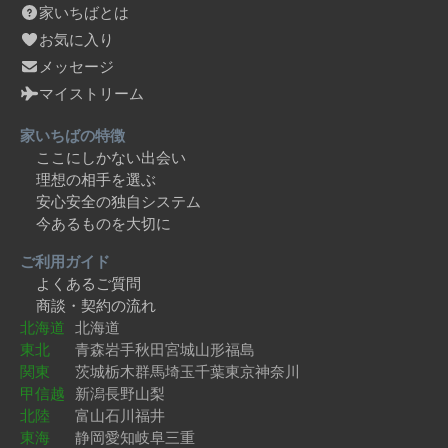
家いちばとは
お気に入り
メッセージ
マイストリーム
家いちばの特徴
ここにしかない出会い
理想の相手を選ぶ
安心安全の独自システム
今あるものを大切に
ご利用ガイド
よくあるご質問
商談・契約の流れ
北海道
北海道
東北
青森
岩手
秋田
宮城
山形
福島
関東
茨城
栃木
群馬
埼玉
千葉
東京
神奈川
甲信越
新潟
長野
山梨
北陸
富山
石川
福井
東海
静岡
愛知
岐阜
三重