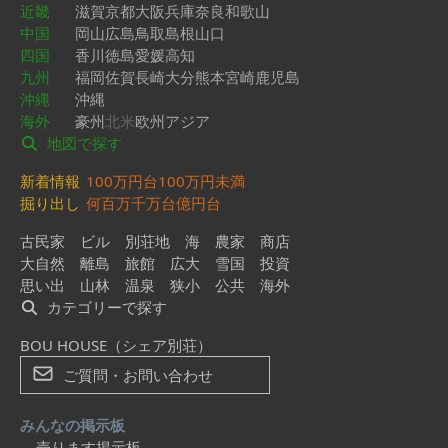
近畿
滋賀
京都
大阪
兵庫
奈良
和歌山
中国
岡山
広島
鳥取
島根
山口
四国
香川
徳島
愛媛
高知
九州
福岡
佐賀
長崎
大分
熊本
宮崎
鹿児島
沖縄
沖縄
海外
豪州
北米
欧州
アジア
地図で探す
新着情報
100万円台
100万円未満
掘り出し
何百万
千万台
億円台
古民家
ビル
別荘地
海
農家
商店
大自然
離島
旅館
広大
雪国
投資
思い出
山林
温泉
狭小
公共
海外
カテゴリーで探す
BOU HOUSE（シェア別荘）
ご質問・お問い合わせ
みんなの掲示板
売ります掲示板