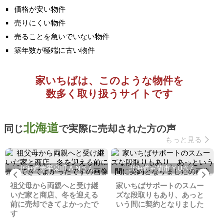
価格が安い物件
売りにくい物件
売ることを急いでいない物件
築年数が極端に古い物件
家いちばは、このような物件を
数多く取り扱うサイトです
北海道
同じ
で実際に売却された方の声
もっと見る
北海道赤平泉町 A.Nさん
北海道室蘭市 Y.Uさん
Previous
Ne
祖父母から両親へと受け継
家いちばサポートのスムー
いだ家と商店、冬を迎える
ズな段取りもあり、あっと
前に売却できてよかったで
いう間に契約となりました
す