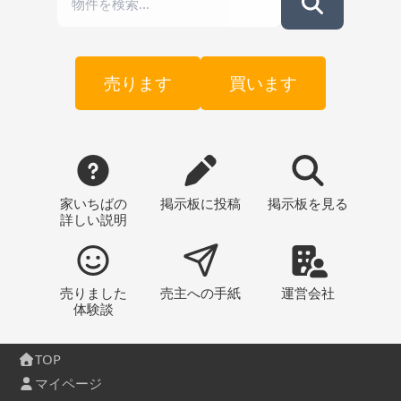
売ります
買います
家いちばの
掲示板
に投稿
掲示板
を見る
詳しい説明
売りました
売主への
手紙
運営会社
体験談
TOP
マイページ