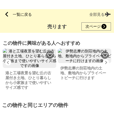
一覧に戻る
全部見る
売ります
次ページ
この物件に興味がある人へおすすめ
Previous
Ne
伊勢志摩の別荘地内の土
港と工場夜景を望む丘の古
地、敷地内からプライベー
屋付き土地、ひとり暮らし
トビーチに行けます
から小家族まで使いやすい
サイズ感です
この物件と同じエリアの物件