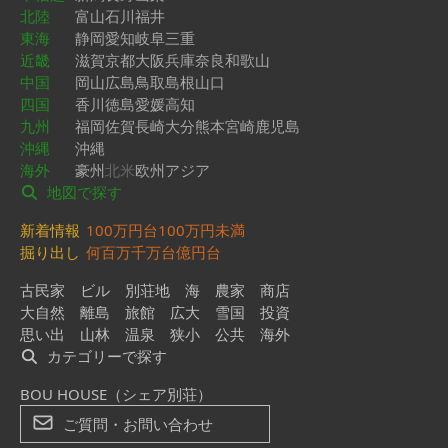
北陸
富山
石川
福井
東海
静岡
愛知
岐阜
三重
近畿
滋賀
京都
大阪
兵庫
奈良
和歌山
中国
岡山
広島
鳥取
島根
山口
四国
香川
徳島
愛媛
高知
九州
福岡
佐賀
長崎
大分
熊本
宮崎
鹿児島
沖縄
沖縄
海外
豪州
北米
欧州
アジア
地図で探す
新着情報
100万円台
100万円未満
掘り出し
何百万
千万台
億円台
古民家
ビル
別荘地
海
農家
商店
大自然
離島
旅館
広大
雪国
投資
思い出
山林
温泉
狭小
公共
海外
カテゴリーで探す
BOU HOUSE（シェア別荘）
ご質問・お問い合わせ