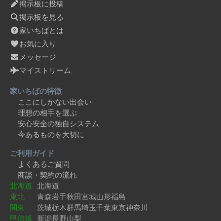
掲示板に投稿
掲示板を見る
家いちばとは
お気に入り
メッセージ
マイストリーム
家いちばの特徴
ここにしかない出会い
理想の相手を選ぶ
安心安全の独自システム
今あるものを大切に
ご利用ガイド
よくあるご質問
商談・契約の流れ
北海道
北海道
東北
青森
岩手
秋田
宮城
山形
福島
関東
茨城
栃木
群馬
埼玉
千葉
東京
神奈川
甲信越
新潟
長野
山梨