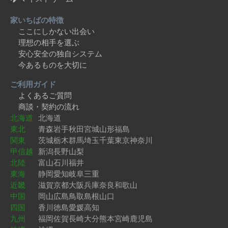
家いちばの特徴
ここにしかない出会い
理想の相手を選ぶ
安心安全の独自システム
今あるものを大切に
ご利用ガイド
よくあるご質問
商談・契約の流れ
北海道
北海道
東北
青森
岩手
秋田
宮城
山形
福島
関東
茨城
栃木
群馬
埼玉
千葉
東京
神奈川
甲信越
新潟
長野
山梨
北陸
富山
石川
福井
東海
静岡
愛知
岐阜
三重
近畿
滋賀
京都
大阪
兵庫
奈良
和歌山
中国
岡山
広島
鳥取
島根
山口
四国
香川
徳島
愛媛
高知
九州
福岡
佐賀
長崎
大分
熊本
宮崎
鹿児島