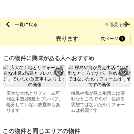
一覧に戻る
全部見る
売ります
次ページ
この物件に興味がある人へおすすめ
Previous
Ne
広大な土地とリフォーム可
桜島や海が見え生活には便
能な木造2階建とプレハブ、
利なところですが、住める
処分していない放置車もあ
状態ではないためリフォー
ります
ムは必須です
この物件と同じエリアの物件