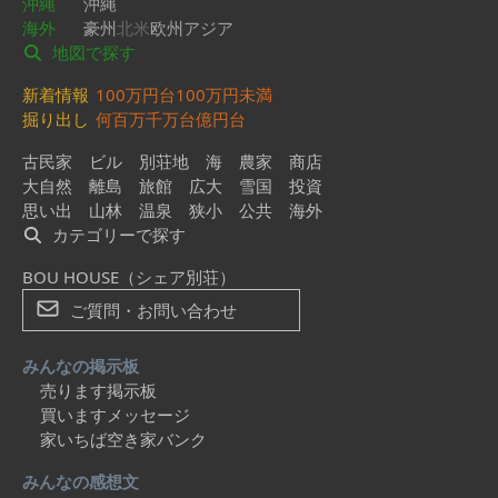
沖縄
沖縄
海外
豪州
北米
欧州
アジア
地図で探す
新着情報
100万円台
100万円未満
掘り出し
何百万
千万台
億円台
古民家
ビル
別荘地
海
農家
商店
大自然
離島
旅館
広大
雪国
投資
思い出
山林
温泉
狭小
公共
海外
カテゴリーで探す
BOU HOUSE（シェア別荘）
ご質問・お問い合わせ
みんなの掲示板
売ります掲示板
買いますメッセージ
家いちば空き家バンク
みんなの感想文