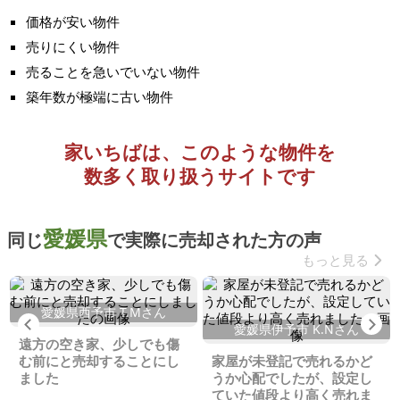
価格が安い物件
売りにくい物件
売ることを急いでいない物件
築年数が極端に古い物件
家いちばは、このような物件を
数多く取り扱うサイトです
愛媛県
同じ
で実際に売却された方の声
もっと見る
愛媛県西予市 T.Mさん
Previous
Ne
愛媛県伊予市 K.Nさん
遠方の空き家、少しでも傷
む前にと売却することにし
家屋が未登記で売れるかど
ました
うか心配でしたが、設定し
ていた値段より高く売れま