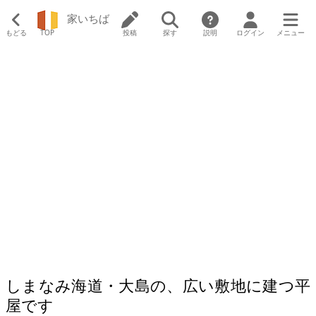
家いちば
もどる
TOP
投稿
探す
説明
ログイン
メニュー
しまなみ海道・大島の、広い敷地に建つ平
屋です