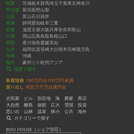
関東
茨城
栃木
群馬
埼玉
千葉
東京
神奈川
甲信越
新潟
長野
山梨
北陸
富山
石川
福井
東海
静岡
愛知
岐阜
三重
近畿
滋賀
京都
大阪
兵庫
奈良
和歌山
中国
岡山
広島
鳥取
島根
山口
四国
香川
徳島
愛媛
高知
九州
福岡
佐賀
長崎
大分
熊本
宮崎
鹿児島
沖縄
沖縄
海外
豪州
北米
欧州
アジア
地図で探す
新着情報
100万円台
100万円未満
掘り出し
何百万
千万台
億円台
古民家
ビル
別荘地
海
農家
商店
大自然
離島
旅館
広大
雪国
投資
思い出
山林
温泉
狭小
公共
海外
カテゴリーで探す
BOU HOUSE（シェア別荘）