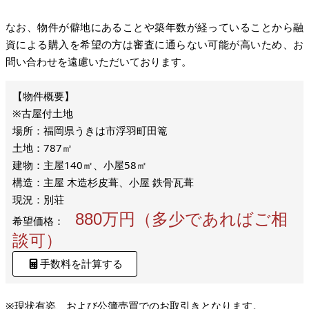
なお、物件が僻地にあることや築年数が経っていることから融
資による購入を希望の方は審査に通らない可能が高いため、お
問い合わせを遠慮いただいております。
※古屋付土地
場所：福岡県うきは市浮羽町田篭
土地：787㎡
建物：主屋140㎡、小屋58㎡
構造：主屋 木造杉皮葺、小屋 鉄骨瓦葺
現況：別荘
880万円（多少であればご相
希望価格：
談可）
手数料を計算する
※現状有姿、および公簿売買でのお取引きとなります。