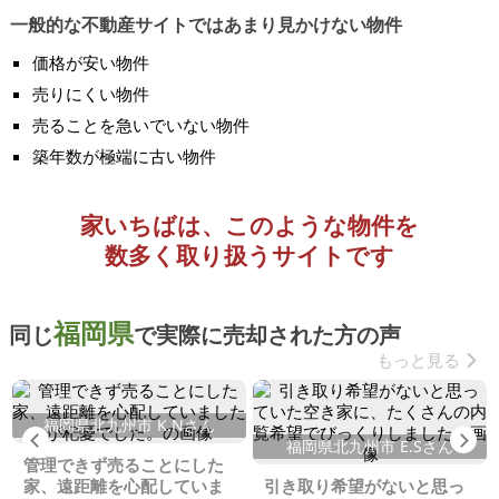
一般的な不動産サイトではあまり見かけない物件
価格が安い物件
売りにくい物件
売ることを急いでいない物件
築年数が極端に古い物件
家いちばは、このような物件を
数多く取り扱うサイトです
福岡県
同じ
で実際に売却された方の声
もっと見る
福岡県北九州市 K.Nさん
Previous
Ne
福岡県北九州市 E.Sさん
管理できず売ることにした
家、遠距離を心配していま
引き取り希望がないと思っ