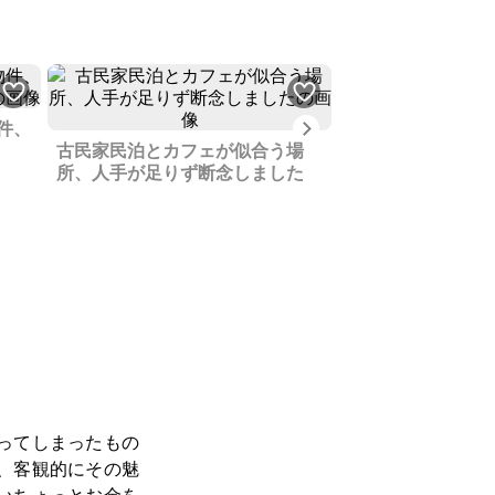
Next
件、
古民家民泊とカフェが似合う場
すべての窓から山
所、人手が足りず断念しました
済み蔵造り古民家
くて便利
ってしまったもの
、客観的にその魅