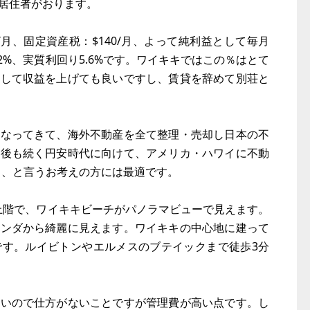
居住者がおります。
050/月、固定資産税：$140/月、よって純利益として毎月
8.2%、実質利回り5.6%です。ワイキキではこの％はとて
続して収益を上げても良いですし、賃貸を辞めて別荘と
になってきて、海外不動産を全て整理・売却し日本の不
今後も続く円安時代に向けて、アメリカ・ハワイに不動
く、と言うお考えの方には最適です。
最上階で、ワイキキビーチがパノラマビューで見えます。
ランダから綺麗に見えます。ワイキキの中心地に建って
です。ルイビトンやエルメスのブテイックまで徒歩3分
高いので仕方がないことですが管理費が高い点です。し