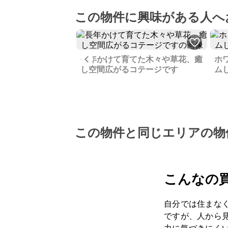
この物件に興味がある人へ
Previous
長年かけて育てた木々や草花、癒
ホ
い、賃貸中の部屋を
し空間広がるコテージです
ム
ンジで手放します
この物件と同じエリアの物
こんなの
自分では住まな
ですが、人から