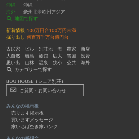
沖縄
沖縄
海外
豪州
北米
欧州
アジア
地図で探す
新着情報
100万円台
100万円未満
掘り出し
何百万
千万台
億円台
古民家
ビル
別荘地
海
農家
商店
大自然
離島
旅館
広大
雪国
投資
思い出
山林
温泉
狭小
公共
海外
カテゴリーで探す
BOU HOUSE（シェア別荘）
ご質問・お問い合わせ
みんなの掲示板
売ります掲示板
買いますメッセージ
家いちば空き家バンク
みんなの感想文