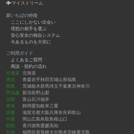
マイストリーム
家いちばの特徴
ここにしかない出会い
理想の相手を選ぶ
安心安全の独自システム
今あるものを大切に
ご利用ガイド
よくあるご質問
商談・契約の流れ
北海道
北海道
東北
青森
岩手
秋田
宮城
山形
福島
関東
茨城
栃木
群馬
埼玉
千葉
東京
神奈川
甲信越
新潟
長野
山梨
北陸
富山
石川
福井
東海
静岡
愛知
岐阜
三重
近畿
滋賀
京都
大阪
兵庫
奈良
和歌山
中国
岡山
広島
鳥取
島根
山口
四国
香川
徳島
愛媛
高知
九州
福岡
佐賀
長崎
大分
熊本
宮崎
鹿児島