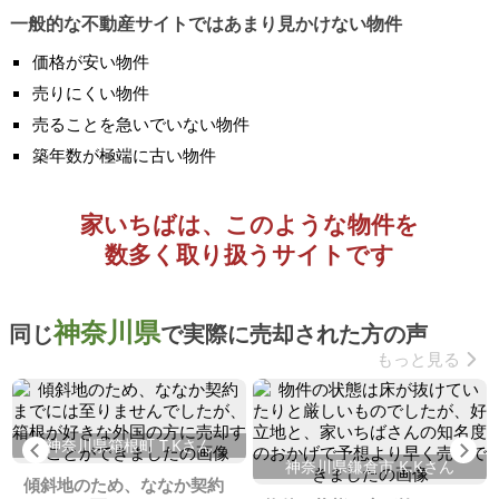
一般的な不動産サイトではあまり見かけない物件
価格が安い物件
売りにくい物件
売ることを急いでいない物件
築年数が極端に古い物件
家いちばは、このような物件を
数多く取り扱うサイトです
神奈川県
同じ
で実際に売却された方の声
もっと見る
神奈川県箱根町 T.Kさん
Previous
Ne
神奈川県鎌倉市 K.Kさん
傾斜地のため、ななか契約