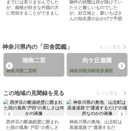
までには至りませんでした
物件の状態は床が抜けてい
が、箱根が好きな外国の方
たりと厳しいものでした
に売却することができまし
が、好立地と、家いちばさ
た
んの知名度のおかげで予想
より早く売却できました
神奈川県内の「田舎図鑑」
もっと見る
湘南二宮
向ケ丘遊園
Previous
Ne
神奈川県二宮町
神奈川県川崎市多摩区
この地域の見聞録を見る
もっと見る
Previous
Ne
西伊豆の断崖絶壁に囲まれ
神奈川県の奥地、山北町は
た陸の孤島“戸田”の美しさ
高速道路で“通過するだ