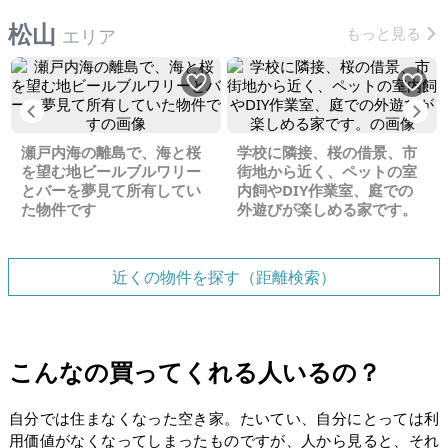
松山
もっと見る
エリア
Previous
Ne
瀬戸内海の離島で、海と桜
学校に隣接、桜の借景、市
を望む地ビールブルワリー
街地から近く、ペットの室
とバーを夢見て所有してい
内飼やDIY作業室、庭での
た物件です
外遊びが楽しめる家です。
近くの物件を探す（距離検索）
こんなの買ってくれる人いるの？
自分では住まなくなった空き家。たいてい、自分にとっては利
用価値がなくなってしまったものですが、人から見ると、それ