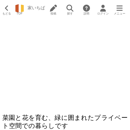
家いちば
もどる
TOP
投稿
探す
説明
ログイン
メニュー
菜園と花を育む、緑に囲まれたプライベー
ト空間での暮らしです