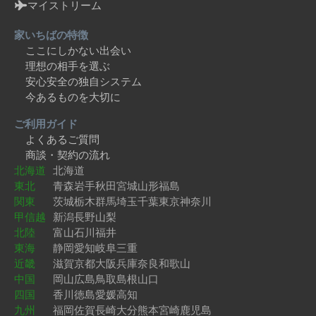
マイストリーム
家いちばの特徴
ここにしかない出会い
理想の相手を選ぶ
安心安全の独自システム
今あるものを大切に
ご利用ガイド
よくあるご質問
商談・契約の流れ
北海道
北海道
東北
青森
岩手
秋田
宮城
山形
福島
関東
茨城
栃木
群馬
埼玉
千葉
東京
神奈川
甲信越
新潟
長野
山梨
北陸
富山
石川
福井
東海
静岡
愛知
岐阜
三重
近畿
滋賀
京都
大阪
兵庫
奈良
和歌山
中国
岡山
広島
鳥取
島根
山口
四国
香川
徳島
愛媛
高知
九州
福岡
佐賀
長崎
大分
熊本
宮崎
鹿児島