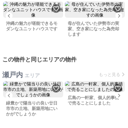
Previous
Ne
沖縄の魅力が堪能できるモ
母が住んでいた伊勢市の実
ダンなユニットハウスです
家、空き家になった為売却
します
この物件と同じエリアの物件
瀬戸内
もっと見る
エリア
Previous
Ne
広島の一軒家、個人的事情
緑豊かで陽当りの良い廿日
で売ることにしました
市市の土地、新築用地にい
かがでしょうか