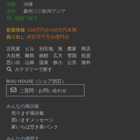
沖縄
沖縄
海外
豪州
北米
欧州
アジア
地図で探す
新着情報
100万円台
100万円未満
掘り出し
何百万
千万台
億円台
古民家
ビル
別荘地
海
農家
商店
大自然
離島
旅館
広大
雪国
投資
思い出
山林
温泉
狭小
公共
海外
カテゴリーで探す
BOU HOUSE（シェア別荘）
ご質問・お問い合わせ
みんなの掲示板
売ります掲示板
買いますメッセージ
家いちば空き家バンク
みんなの感想文