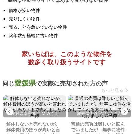
一般的な不動産サイトではあまり見かけない物件
価格が安い物件
売りにくい物件
売ることを急いでいない物件
築年数が極端に古い物件
家いちばは、このような物件を
数多く取り扱うサイトです
愛媛県
同じ
で実際に売却された方の声
もっと見る
Previous
Ne
愛媛県南宇和郡 M.Wさん
愛媛県上浮穴郡 C.Yさん
解体しないと売れないが、
普通の売買は難しいと悩ん
解体費用のほうが高いと言
でいましたが、無事に物件