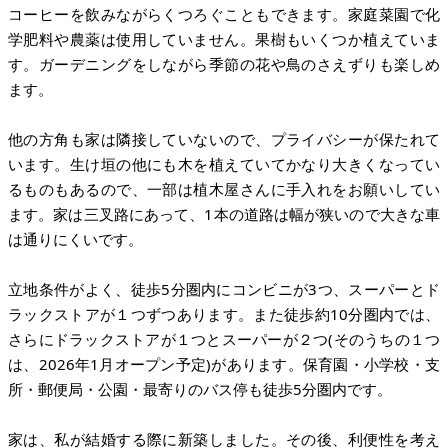
コーヒーを飲みながらくつろぐこともできます。家庭菜園で化
学肥料や農薬は使用していません。果樹もいくつか植えていま
す。ガーデニングをしながら季節の花や鳥のさえずりも楽しめ
ます。
他の方角も家は隣接していないので、プライバシーが保たれて
います。生け垣の他にも木を植えていてかなり大きくなってい
るものもあるので、一部は植木屋さんに手入れをお願いしてい
ます。家は三叉路にあって、1本の道路は幅が狭いので大きな車
は通りにくいです。
立地条件がよく、徒歩5分圏内にコンビニが3つ、スーパーとド
ラックストアが１つずつあります。また徒歩約10分圏内では、
さらにドラックストアが１つとスーパーが２つ(そのうちの１つ
は、2026年1月オープン予定)があります。保育園・小学校・支
所・郵便局・公園・最寄りのバス停も徒歩5分圏内です。
家は、私が結婚する際に新築しました。その後、利便性を考え