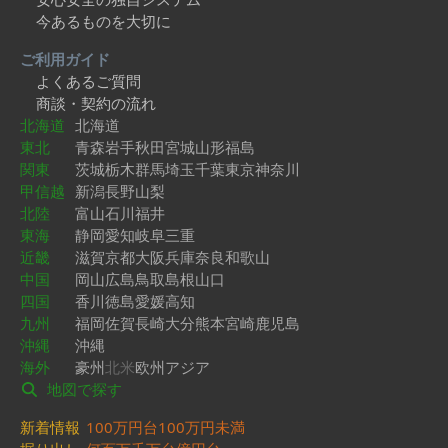
今あるものを大切に
ご利用ガイド
よくあるご質問
商談・契約の流れ
北海道
北海道
東北
青森
岩手
秋田
宮城
山形
福島
関東
茨城
栃木
群馬
埼玉
千葉
東京
神奈川
甲信越
新潟
長野
山梨
北陸
富山
石川
福井
東海
静岡
愛知
岐阜
三重
近畿
滋賀
京都
大阪
兵庫
奈良
和歌山
中国
岡山
広島
鳥取
島根
山口
四国
香川
徳島
愛媛
高知
九州
福岡
佐賀
長崎
大分
熊本
宮崎
鹿児島
沖縄
沖縄
海外
豪州
北米
欧州
アジア
地図で探す
新着情報
100万円台
100万円未満