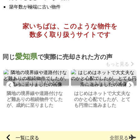
築年数が極端に古い物件
家いちばは、このような物件を
数多く取り扱うサイトです
愛知県
同じ
で実際に売却された方の声
もっと見る
愛知県海部郡 Y.Uさん
愛知県常滑市 S.Kさん
Previous
Ne
隣地の境界線や道路付けな
はじめはネットで大丈夫な
ど難ありの相続物件でした
のかと心配でしたが、とて
が、成約に至りました
も円滑に進みました
一覧に戻る
全部見る