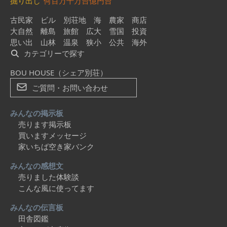
掘り出し
何百万
千万台
億円台
古民家
ビル
別荘地
海
農家
商店
大自然
離島
旅館
広大
雪国
投資
思い出
山林
温泉
狭小
公共
海外
カテゴリーで探す
BOU HOUSE（シェア別荘）
ご質問・お問い合わせ
みんなの掲示板
売ります掲示板
買いますメッセージ
家いちば空き家バンク
みんなの感想文
売りました体験談
こんな風に使ってます
みんなの伝言板
田舎図鑑