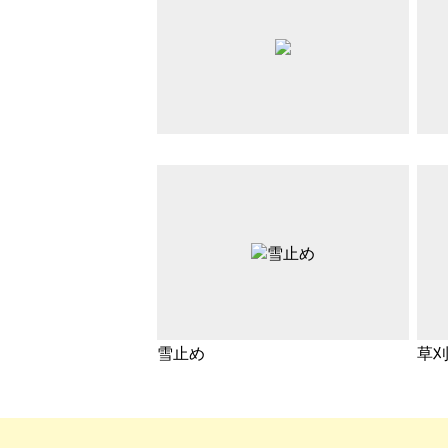
雪止め
草