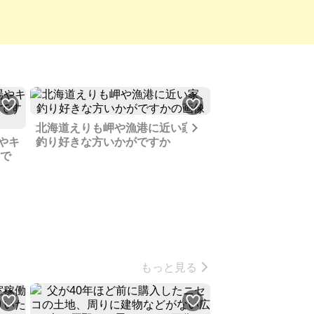
Next
北海道えりも岬や漁港に近い家、
やキ
釣り好きな方いかがですか
北海道へ訪れるこ
うで
め、海岸線にある
してください
もっと見る