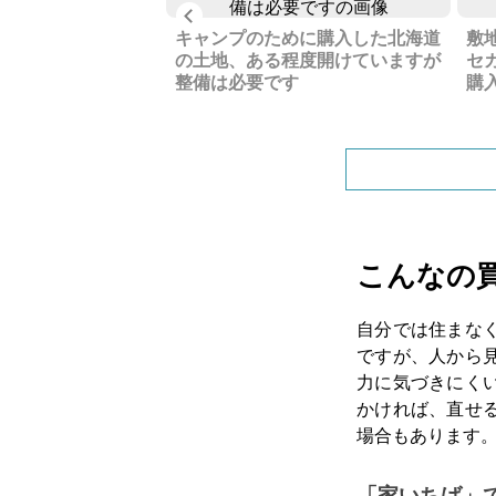
Previous
町の土地、道路に面
キャンプのために購入した北海道
敷
の土地、ある程度開けていますが
セ
整備は必要です
購
こんなの
自分では住まな
ですが、人から
力に気づきにく
かければ、直せ
場合もあります
「家いちば」