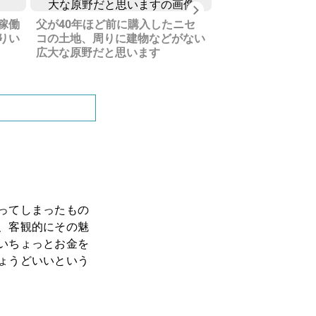
Next
稼働
父が40年ほど前に購入したニセ
羊蹄山を望める気
りい
コの土地、周りに建物などがない
ですが、現在は草
広大な原野だと思います
ります
ってしまったもの
、客観的にその魅
いちょっとお金を
ょうどいいという