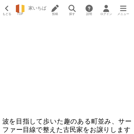
家いちば
もどる
TOP
投稿
探す
説明
ログイン
メニュー
波を目指して歩いた趣のある町並み、サー
ファー目線で整えた古民家をお譲りします