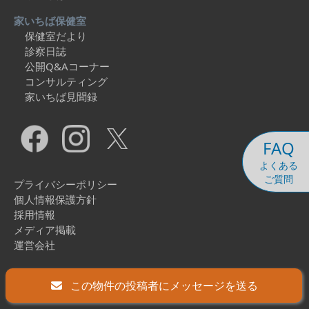
家いちば保健室
保健室だより
診察日誌
公開Q&Aコーナー
コンサルティング
家いちば見聞録
FAQ
よくある
ご質問
プライバシーポリシー
個人情報保護方針
採用情報
メディア掲載
運営会社
Copyright © 2026 Ieichiba Co., Ltd. All Rights Reserved.
この物件の投稿者にメッセージを送る