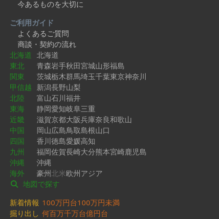
今あるものを大切に
ご利用ガイド
よくあるご質問
商談・契約の流れ
北海道
北海道
東北
青森
岩手
秋田
宮城
山形
福島
関東
茨城
栃木
群馬
埼玉
千葉
東京
神奈川
甲信越
新潟
長野
山梨
北陸
富山
石川
福井
東海
静岡
愛知
岐阜
三重
近畿
滋賀
京都
大阪
兵庫
奈良
和歌山
中国
岡山
広島
鳥取
島根
山口
四国
香川
徳島
愛媛
高知
九州
福岡
佐賀
長崎
大分
熊本
宮崎
鹿児島
沖縄
沖縄
海外
豪州
北米
欧州
アジア
地図で探す
新着情報
100万円台
100万円未満
掘り出し
何百万
千万台
億円台