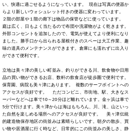
い、快適に過ごせるようになっています。 現在は写真の便器か
らより新しいウォシュレット付きの便器に変わっています。
２階の部屋や１階の廊下は物品の保管などに使っています。
庭は広く、日もよく当たるので布団や洗濯物がよく乾きます。
外部コンセントを追加したので、電気が使えてより便利になり
ました。勝手口から出られる屋根付きのスペーは大工作業、趣
味の道具のメンテナンスができます。倉庫にも濡れずに出入り
ができて便利です。
立地は美々津の美しい町並み、釣りができる川、飲食物や日用
品の買い物ができるお店、数軒の飲食店が徒歩圏で便利です。
保育園、病院も美々津にあります。 複数のサーフポイントへの
アクセスが良好です。 ただコンビニ、市街地、駅、大きなス
ーパーなどへは車で10～20分ほど離れています。金ヶ浜は車で
5分で行けます。美々津からは海はもちろん、川、滝、山といっ
た自然を楽しめる場所へのアクセスが良好です。 美々津伝統
的建造物保存地区の街並みは素晴らしいです。朝夕の散歩、買
い物や居酒屋に行く時など、日常的にこの街並みの美しさ、静