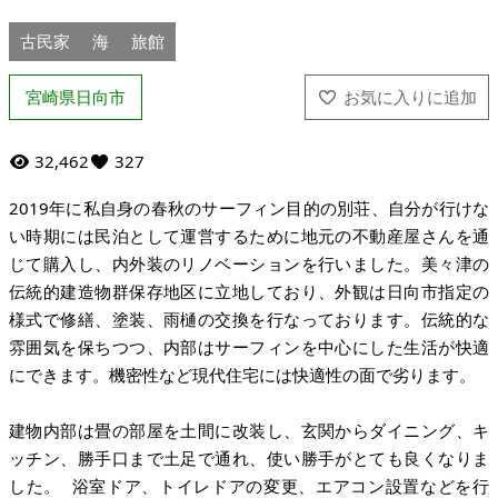
古民家
海
旅館
宮崎県日向市
32,462
327
2019年に私自身の春秋のサーフィン目的の別荘、自分が行けな
い時期には民泊として運営するために地元の不動産屋さんを通
じて購入し、内外装のリノベーションを行いました。美々津の
伝統的建造物群保存地区に立地しており、外観は日向市指定の
様式で修繕、塗装、雨樋の交換を行なっております。伝統的な
雰囲気を保ちつつ、内部はサーフィンを中心にした生活が快適
にできます。機密性など現代住宅には快適性の面で劣ります。
建物内部は畳の部屋を土間に改装し、玄関からダイニング、キ
ッチン、勝手口まで土足で通れ、使い勝手がとても良くなりま
した。 浴室ドア、トイレドアの変更、エアコン設置などを行