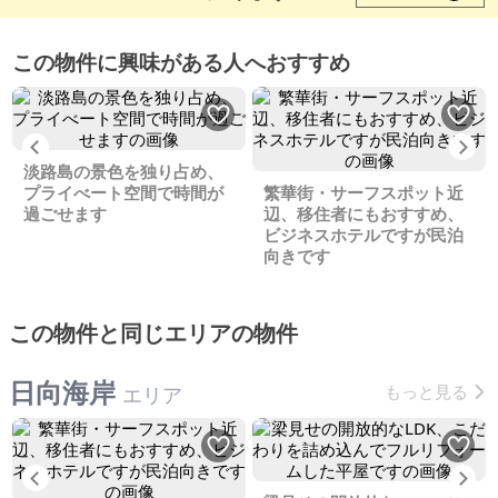
この物件に興味がある人へおすすめ
Previous
Ne
淡路島の景色を独り占め、
プライべート空間で時間が
繁華街・サーフスポット近
過ごせます
辺、移住者にもおすすめ、
ビジネスホテルですが民泊
向きです
この物件と同じエリアの物件
日向海岸
もっと見る
エリア
Previous
Ne