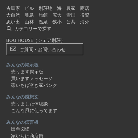
古民家
ビル
別荘地
海
農家
商店
大自然
離島
旅館
広大
雪国
投資
思い出
山林
温泉
狭小
公共
海外
カテゴリーで探す
BOU HOUSE（シェア別荘）
ご質問・お問い合わせ
みんなの掲示板
売ります掲示板
買いますメッセージ
家いちば空き家バンク
みんなの感想文
売りました体験談
こんな風に使ってます
みんなの伝言板
田舎図鑑
家いちば商店街